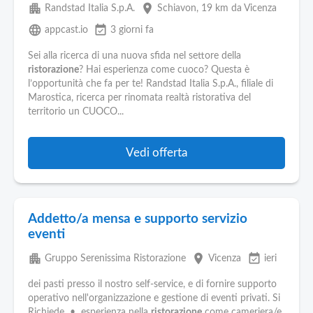
apartment
place
Randstad Italia S.p.A.
Schiavon
, 19 km da Vicenza
language
event_available
appcast.io
3 giorni fa
Sei alla ricerca di una nuova sfida nel settore della
ristorazione
? Hai esperienza come cuoco? Questa è
l’opportunità che fa per te! Randstad Italia S.p.A., filiale di
Marostica, ricerca per rinomata realtà ristorativa del
territorio un CUOCO...
Vedi offerta
Addetto/a mensa e supporto servizio
eventi
apartment
place
event_available
Gruppo Serenissima Ristorazione
Vicenza
ieri
dei pasti presso il nostro self-service, e di fornire supporto
operativo nell'organizzazione e gestione di eventi privati. Si
Richiede • esperienza nella
ristorazione
come cameriera/e,