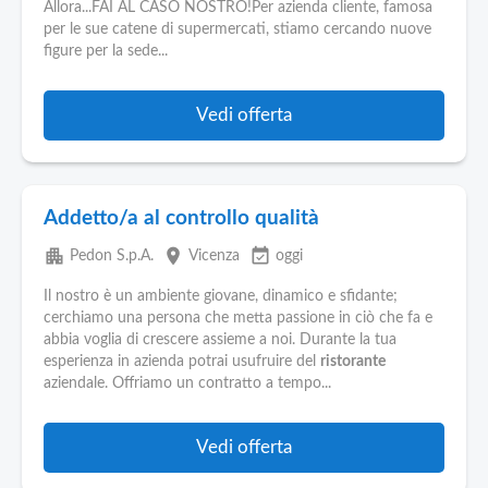
Allora...FAI AL CASO NOSTRO!Per azienda cliente, famosa
per le sue catene di supermercati, stiamo cercando nuove
figure per la sede...
Vedi offerta
Addetto/a al controllo qualità
apartment
place
event_available
Pedon S.p.A.
Vicenza
oggi
Il nostro è un ambiente giovane, dinamico e sfidante;
cerchiamo una persona che metta passione in ciò che fa e
abbia voglia di crescere assieme a noi. Durante la tua
esperienza in azienda potrai usufruire del
ristorante
aziendale. Offriamo un contratto a tempo...
Vedi offerta