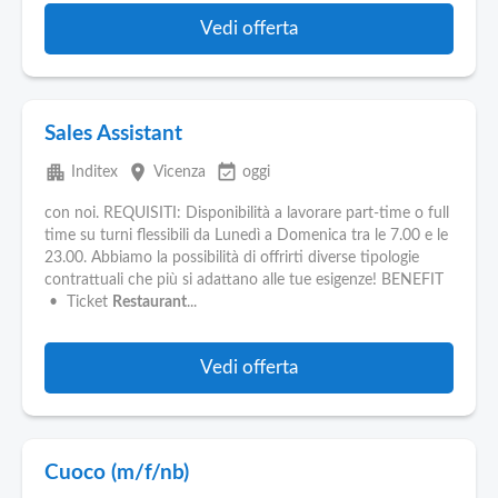
Vedi offerta
Sales Assistant
apartment
place
event_available
Inditex
Vicenza
oggi
con noi. REQUISITI: Disponibilità a lavorare part-time o full
time su turni flessibili da Lunedì a Domenica tra le 7.00 e le
23.00. Abbiamo la possibilità di offrirti diverse tipologie
contrattuali che più si adattano alle tue esigenze! BENEFIT
• Ticket
Restaurant
...
Vedi offerta
Cuoco (m/f/nb)