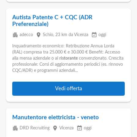
Autista Patente C + CQC (ADR
Preferenziale)
apartment
place
event_available
adecco
Schio
, 23 km da Vicenza
oggi
Inquadramento economico: Retribuzione Annua Lorda
(RAL) compresa tra 25.000 € e 30.000 € Benefit: Accesso
alla mensa aziendale o al
ristorante
convenzionato. Crescita
professionale: Corsi di aggiornamento periodici (es. rinnovo
CQC/ADR) e programmi aziendali...
Vedi offerta
Manutentore elettricista - veneto
apartment
place
event_available
DRD Recruiting
Vicenza
oggi