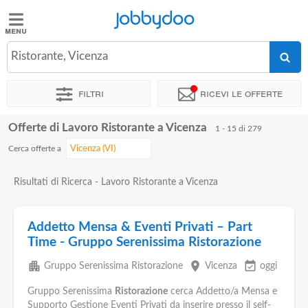
Jobbydoo
Jobbydoo
Ristorante, Vicenza
Offerte
di
Filtri
Ricevi le offerte
lavoro
Offerte di Lavoro Ristorante a Vicenza
1 - 15 di 279
Stipendi
Cerca offerte a
Elenco
Risultati di Ricerca - Lavoro Ristorante a Vicenza
professioni
Addetto Mensa & Eventi Privati – Part
Blog
Time - Gruppo Serenissima Ristorazione
apartment
place
event_available
Gruppo Serenissima Ristorazione
Vicenza
oggi
Gruppo Serenissima
Ristorazione
cerca Addetto/a Mensa e
Supporto Gestione Eventi Privati da inserire presso il self-