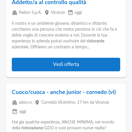
Addetto/a al controllo qualità
apartment
place
event_available
Pedon S.p.A.
Vicenza
oggi
Il nostro è un ambiente giovane, dinamico e sfidante;
cerchiamo una persona che metta passione in ciò che fa e
abbia voglia di crescere assieme a noi. Durante la tua
esperienza in azienda potrai usufruire del
ristorante
aziendale. Offriamo un contratto a tempo...
Vedi offerta
Cuoco/cuoca - anche junior - cornedo (vi)
apartment
place
adecco
Cornedo Vicentino
, 17 km da Vicenza
event_available
oggi
Hai gia qualche esperienza, ANCHE MINIMA, nel mondo
della
ristorazione
/GDO e vuoi provare nuove realta?