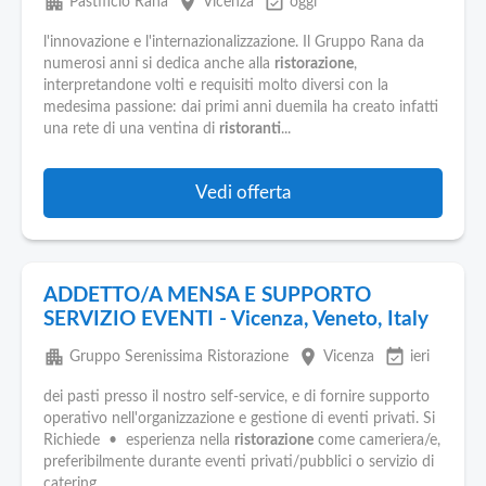
apartment
place
event_available
Pastificio Rana
Vicenza
oggi
l'innovazione e l'internazionalizzazione. Il Gruppo Rana da
numerosi anni si dedica anche alla
ristorazione
,
interpretandone volti e requisiti molto diversi con la
medesima passione: dai primi anni duemila ha creato infatti
una rete di una ventina di
ristoranti
...
Vedi offerta
ADDETTO/A MENSA E SUPPORTO
SERVIZIO EVENTI - Vicenza, Veneto, Italy
apartment
place
event_available
Gruppo Serenissima Ristorazione
Vicenza
ieri
dei pasti presso il nostro self-service, e di fornire supporto
operativo nell'organizzazione e gestione di eventi privati. Si
Richiede • esperienza nella
ristorazione
come cameriera/e,
preferibilmente durante eventi privati/pubblici o servizio di
catering...