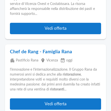
Pubblica
service di Vicenza Ovest e Costabissara. La risorsa
Offerte
affiancherà la responsabile nella distribuzione dei pasti e
fornirà supporto...
Area
Aziende
Vedi offerta
Chef de Rang - Famiglia Rana
apartment
place
event_available
Pastificio Rana
Vicenza
oggi
l'innovazione e l'internazionalizzazione. Il Gruppo Rana da
numerosi anni si dedica anche alla
ristorazione
,
interpretandone volti e requisiti molto diversi con la
medesima passione: dai primi anni duemila ha creato infatti
una rete di una ventina di
ristoranti
...
Vedi offerta