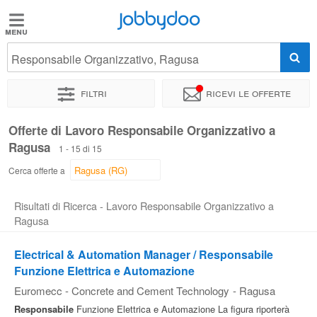
Jobbydoo
Jobbydoo
Responsabile Organizzativo, Ragusa
Offerte
di
Filtri
Ricevi le offerte
lavoro
Offerte di Lavoro Responsabile Organizzativo a
Ragusa
Stipendi
1 - 15 di 15
Cerca offerte a
Elenco
Risultati di Ricerca - Lavoro Responsabile Organizzativo a
professioni
Ragusa
Electrical & Automation Manager / Responsabile
Blog
Funzione Elettrica e Automazione
Euromecc - Concrete and Cement Technology
-
Ragusa
Responsabile
Funzione Elettrica e Automazione La figura riporterà