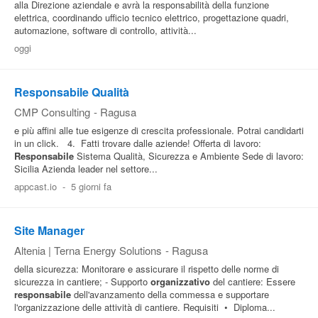
alla Direzione aziendale e avrà la responsabilità della funzione
elettrica, coordinando ufficio tecnico elettrico, progettazione quadri,
Pubblica
automazione, software di controllo, attività...
Offerte
oggi
Area
Responsabile Qualità
Aziende
CMP Consulting
-
Ragusa
e più affini alle tue esigenze di crescita professionale. Potrai candidarti
in un click. 4. Fatti trovare dalle aziende! Offerta di lavoro:
Responsabile
Sistema Qualità, Sicurezza e Ambiente Sede di lavoro:
Sicilia Azienda leader nel settore...
appcast.io
-
5 giorni fa
Site Manager
Altenia | Terna Energy Solutions
-
Ragusa
della sicurezza: Monitorare e assicurare il rispetto delle norme di
sicurezza in cantiere; - Supporto
organizzativo
del cantiere: Essere
responsabile
dell'avanzamento della commessa e supportare
l'organizzazione delle attività di cantiere. Requisiti • Diploma...