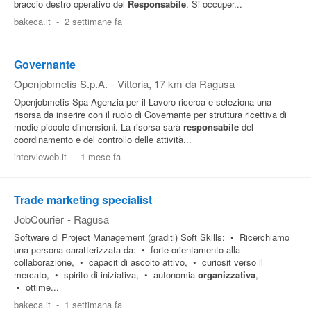
braccio destro operativo del
Responsabile
. Si occuper...
bakeca.it
-
2 settimane fa
Governante
Openjobmetis S.p.A.
-
Vittoria
, 17 km da Ragusa
Openjobmetis Spa Agenzia per il Lavoro ricerca e seleziona una
risorsa da inserire con il ruolo di Governante per struttura ricettiva di
medie-piccole dimensioni. La risorsa sarà
responsabile
del
coordinamento e del controllo delle attività...
intervieweb.it
-
1 mese fa
Trade marketing specialist
JobCourier
-
Ragusa
Software di Project Management (graditi) Soft Skills: • Ricerchiamo
una persona caratterizzata da: • forte orientamento alla
collaborazione, • capacit di ascolto attivo, • curiosit verso il
mercato, • spirito di iniziativa, • autonomia
organizzativa
,
• ottime...
bakeca.it
-
1 settimana fa