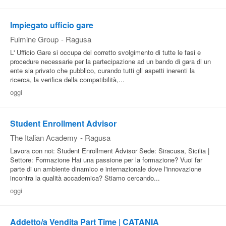
Pubblica
Impiegato ufficio gare
Offerte
Fulmine Group
-
Ragusa
L' Ufficio Gare si occupa del corretto svolgimento di tutte le fasi e
Area
procedure necessarie per la partecipazione ad un bando di gara di un
ente sia privato che pubblico, curando tutti gli aspetti inerenti la
Aziende
ricerca, la verifica della compatibilità,...
oggi
Student Enrollment Advisor
The Italian Academy
-
Ragusa
Lavora con noi: Student Enrollment Advisor Sede: Siracusa, Sicilia |
Settore: Formazione Hai una passione per la formazione? Vuoi far
parte di un ambiente dinamico e internazionale dove l'innovazione
incontra la qualità accademica? Stiamo cercando...
oggi
Addetto/a Vendita Part Time | CATANIA