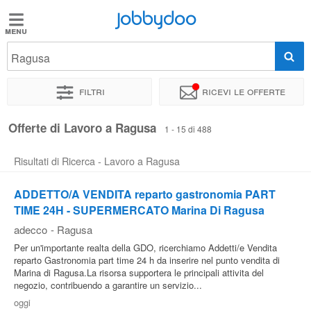
Jobbydoo
Jobbydoo
Ragusa
Offerte
di
Filtri
Ricevi le offerte
lavoro
Offerte di Lavoro a Ragusa
1 - 15 di 488
Stipendi
Risultati di Ricerca - Lavoro a Ragusa
Elenco
ADDETTO/A VENDITA reparto gastronomia PART
professioni
TIME 24H - SUPERMERCATO Marina Di Ragusa
adecco
-
Ragusa
Per un'importante realta della GDO, ricerchiamo Addetti/e Vendita
Blog
reparto Gastronomia part time 24 h da inserire nel punto vendita di
Marina di Ragusa.La risorsa supportera le principali attivita del
negozio, contribuendo a garantire un servizio...
oggi