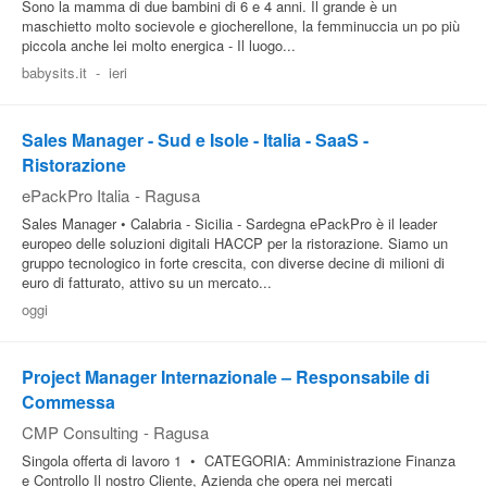
Sono la mamma di due bambini di 6 e 4 anni. Il grande è un
maschietto molto socievole e giocherellone, la femminuccia un po più
piccola anche lei molto energica - Il luogo...
babysits.it
-
ieri
Sales Manager - Sud e Isole - Italia - SaaS -
Ristorazione
ePackPro Italia
-
Ragusa
Sales Manager • Calabria - Sicilia - Sardegna ePackPro è il leader
europeo delle soluzioni digitali HACCP per la ristorazione. Siamo un
gruppo tecnologico in forte crescita, con diverse decine di milioni di
euro di fatturato, attivo su un mercato...
oggi
Project Manager Internazionale – Responsabile di
Commessa
CMP Consulting
-
Ragusa
Singola offerta di lavoro 1 • CATEGORIA: Amministrazione Finanza
e Controllo Il nostro Cliente, Azienda che opera nei mercati