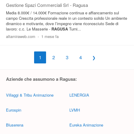
Gestione Spazi Commerciali Srl
-
Ragusa
Media 8.000€ / 14.000€ Formazione continua e affiancamento sul
campo Crescita professionale reale in un contesto solido Un ambiente
dinamico e motivante, dove l’impegno viene riconosciuto Sede di
lavoro: c.c. Le Masserie -
RAGUSA
Turni...
altamiraweb.com
-
1 mese fa
1
2
3
4
Aziende che assumono a Ragusa:
Villaggi & Tribu Animazione
LENERGIA
Eurospin
LVMH
Bluserena
Eureka Animazione