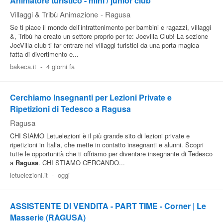
Animatore turistico - mini / junior club
Villaggi & Tribù Animazione
-
Ragusa
Se ti piace il mondo dell’intrattenimento per bambini e ragazzi, villaggi
&, Tribù ha creato un settore proprio per te: Joevilla Club! La sezione
JoeVilla club ti far entrare nei villaggi turistici da una porta magica
fatta di divertimento e...
bakeca.it
-
4 giorni fa
Cerchiamo Insegnanti per Lezioni Private e
Ripetizioni di Tedesco a Ragusa
Ragusa
CHI SIAMO Letuelezioni è il più grande sito di lezioni private e
ripetizioni in Italia, che mette in contatto insegnanti e alunni. Scopri
tutte le opportunità che ti offriamo per diventare insegnante di Tedesco
a
Ragusa
. CHI STIAMO CERCANDO...
letuelezioni.it
-
oggi
ASSISTENTE DI VENDITA - PART TIME - Corner | Le
Masserie (RAGUSA)