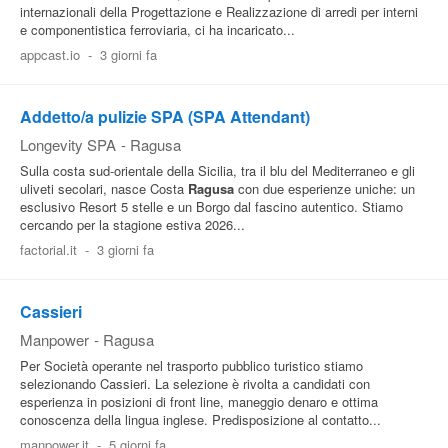
internazionali della Progettazione e Realizzazione di arredi per interni
e componentistica ferroviaria, ci ha incaricato...
appcast.io
-
3 giorni fa
Addetto/a pulizie SPA (SPA Attendant)
Longevity SPA
-
Ragusa
Sulla costa sud-orientale della Sicilia, tra il blu del Mediterraneo e gli
uliveti secolari, nasce Costa
Ragusa
con due esperienze uniche: un
esclusivo Resort 5 stelle e un Borgo dal fascino autentico. Stiamo
cercando per la stagione estiva 2026...
factorial.it
-
3 giorni fa
Cassieri
Manpower
-
Ragusa
Per Società operante nel trasporto pubblico turistico stiamo
selezionando Cassieri. La selezione è rivolta a candidati con
esperienza in posizioni di front line, maneggio denaro e ottima
conoscenza della lingua inglese. Predisposizione al contatto...
manpower.it
-
5 giorni fa