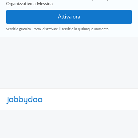
Organizzativo
a
Messina
Servizio gratuito. Potrai disattivare il servizio in qualunque momento
Jobbydoo
Cerca per professione
Cerca per area geografica
Cerca per azienda
Termini e Condizioni
Privacy
Contatti