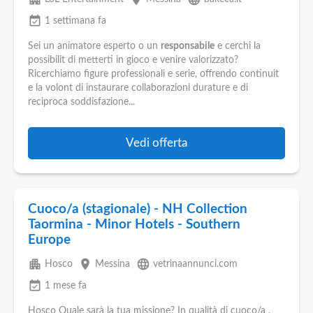
event_available
1 settimana fa
Sei un animatore esperto o un
responsabile
e cerchi la
possibilit di metterti in gioco e venire valorizzato?
Ricerchiamo figure professionali e serie, offrendo continuit
e la volont di instaurare collaborazioni durature e di
reciproca soddisfazione...
Vedi offerta
Cuoco/a (stagionale) - NH Collection
Taormina - Minor Hotels - Southern
Europe
apartment
place
language
Hosco
Messina
vetrinaannunci.com
event_available
1 mese fa
Hosco Quale sarà la tua missione? In qualità di cuoco/a ,