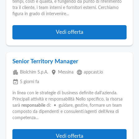
tempi, costi e qualità, e fungendo da punto di riferimento
tra il cliente, i team interni e fornitori esterni. Cerchiamo
figura in grado di intervenire...
Vedi offerta
Senior Territory Manager
apartment
place
language
Biolchim S.p.A.
Messina
appcast.io
event_available
5 giorni fa
in linea con le strategie di business definite dall’azienda.
Principali attività e responsabilità Nello specifico, la risorsa
sarà
responsabile
di: • guidare, gestire, formare un team
composto da dipendenti e consulenti/agenti dell’Area di
competenza...
Vedi offerta