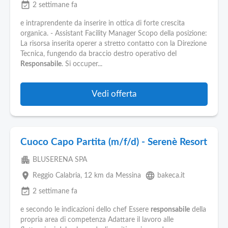
event_available
2 settimane fa
e intraprendente da inserire in ottica di forte crescita
organica. - Assistant Facility Manager Scopo della posizione:
La risorsa inserita operer a stretto contatto con la Direzione
Tecnica, fungendo da braccio destro operativo del
Responsabile
. Si occuper...
Vedi offerta
Cuoco Capo Partita (m/f/d) - Serenè Resort
apartment
BLUSERENA SPA
place
language
Reggio Calabria
, 12 km da Messina
bakeca.it
event_available
2 settimane fa
e secondo le indicazioni dello chef Essere
responsabile
della
propria area di competenza Adattare il lavoro alle