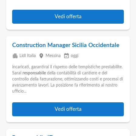
Vedi offerta
Construction Manager Sicilia Occidentale
apartment
place
event_available
Lidl Italia
Messina
oggi
incaricati, garantirai il rispetto delle tempistiche prestabilite.
Sarai
responsabile
della contabilità di cantiere e del
controllo della fatturazione, ottimizzando costi e processi di
avanzamento lavori. La posizione fa riferimento al nostro
ufficio...
Vedi offerta