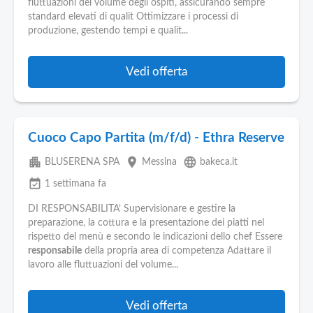
fluttuazioni del volume degli ospiti, assicurando sempre
standard elevati di qualit Ottimizzare i processi di
produzione, gestendo tempi e qualit...
Vedi offerta
Cuoco Capo Partita (m/f/d) - Ethra Reserve
apartment
place
language
BLUSERENA SPA
Messina
bakeca.it
event_available
1 settimana fa
DI RESPONSABILITA’ Supervisionare e gestire la
preparazione, la cottura e la presentazione dei piatti nel
rispetto del menù e secondo le indicazioni dello chef Essere
responsabile
della propria area di competenza Adattare il
lavoro alle fluttuazioni del volume...
Vedi offerta