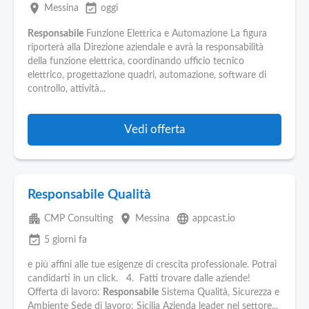
Pubblica
place
event_available
Messina
oggi
Offerte
Responsabile
Funzione Elettrica e Automazione La figura
riporterà alla Direzione aziendale e avrà la responsabilità
Area
della funzione elettrica, coordinando ufficio tecnico
Aziende
elettrico, progettazione quadri, automazione, software di
controllo, attività...
Vedi offerta
Responsabile Qualità
apartment
place
language
CMP Consulting
Messina
appcast.io
event_available
5 giorni fa
e più affini alle tue esigenze di crescita professionale. Potrai
candidarti in un click. 4. Fatti trovare dalle aziende!
Offerta di lavoro:
Responsabile
Sistema Qualità, Sicurezza e
Ambiente Sede di lavoro: Sicilia Azienda leader nel settore...