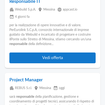
Responsabile IT
apartment
place
language
Webuild S.p.A.
Messina
appcast.io
event_available
4 giorni fa
per la realizzazione di opere innovative e di valore.
PerEurolink S.C.p.A, consorzio internazionale di imprese
guidato da Webuild e incaricato di progettare e costruire
ilPonte sullo Stretto di Messina, stiamo cercando un/una
responsabile
della definizione...
Vedi offerta
Project Manager
apartment
place
event_available
REBUS S.r.l.
Messina
oggi
sarà
responsabile
della pianificazione, gestione e
coordinamento di progetti tecnici, assicurando il rispetto di