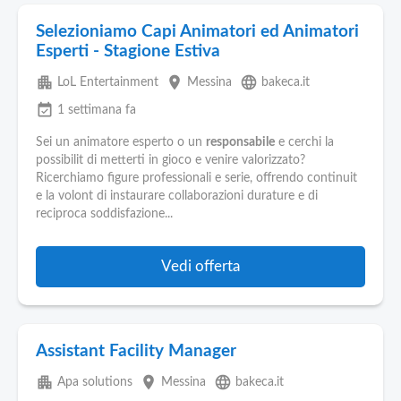
Selezioniamo Capi Animatori ed Animatori
Esperti - Stagione Estiva
apartment
place
language
LoL Entertainment
Messina
bakeca.it
event_available
1 settimana fa
Sei un animatore esperto o un
responsabile
e cerchi la
possibilit di metterti in gioco e venire valorizzato?
Ricerchiamo figure professionali e serie, offrendo continuit
e la volont di instaurare collaborazioni durature e di
reciproca soddisfazione...
Vedi offerta
Assistant Facility Manager
apartment
place
language
Apa solutions
Messina
bakeca.it