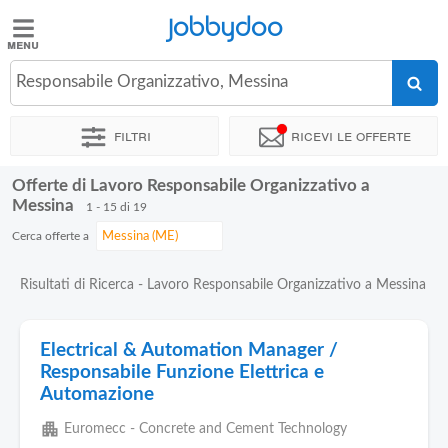
Jobbydoo
Jobbydoo
Responsabile Organizzativo, Messina
Offerte
di
Filtri
Ricevi le offerte
lavoro
Offerte di Lavoro Responsabile Organizzativo a
Stipendi
Messina
1 - 15 di 19
Cerca offerte a
Elenco
professioni
Risultati di Ricerca - Lavoro Responsabile Organizzativo a Messina
Blog
Electrical & Automation Manager /
Responsabile Funzione Elettrica e
Automazione
apartment
Euromecc - Concrete and Cement Technology