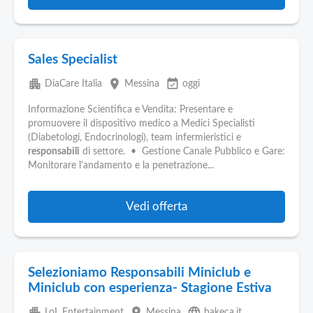
Sales Specialist
apartment
place
event_available
DiaCare Italia
Messina
oggi
Informazione Scientifica e Vendita: Presentare e
promuovere il dispositivo medico a Medici Specialisti
(Diabetologi, Endocrinologi), team infermieristici e
responsabili
di settore. • Gestione Canale Pubblico e Gare:
Monitorare l'andamento e la penetrazione...
Vedi offerta
Selezioniamo Responsabili Miniclub e
Miniclub con esperienza- Stagione Estiva
apartment
place
language
LoL Entertainment
Messina
bakeca.it