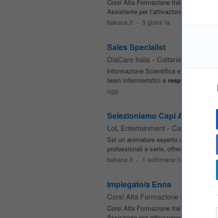
Corsi Alta Formazione Italia è alla rice
Assistente per l’attivazione degli stage
bakeca.it
-
5 giorni fa
Sales Specialist
DiaCare Italia
-
Caltanissetta
Informazione Scientifica e Vendita: Pre
team infermieristici e
responsabili
di s
oggi
Selezioniamo Capi Animatori e
LoL Entertainment
-
Caltanissetta
Sei un animatore esperto o un
respons
professionali e serie, offrendo continuit
bakeca.it
-
1 settimana fa
Impiegato/a Enna
Corsi Alta Formazione Italia
-
Enna
Corsi Alta Formazione Italia è alla rice
Assistente per attivazione stage e suppo