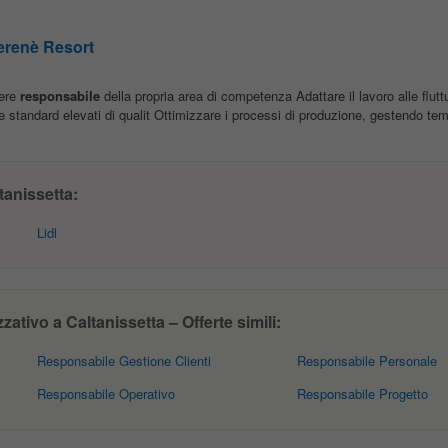
Serenè Resort
sere
responsabile
della propria area di competenza Adattare il lavoro alle flutt
standard elevati di qualit Ottimizzare i processi di produzione, gestendo temp
anissetta:
Lidl
tivo a Caltanissetta – Offerte simili:
Responsabile Gestione Clienti
Responsabile Personale
Responsabile Operativo
Responsabile Progetto