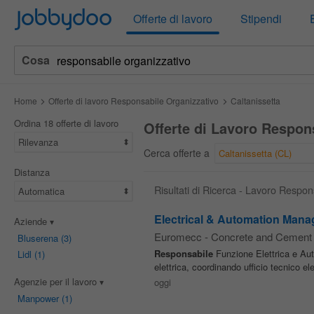
Jobbydoo
Offerte di lavoro
Stipendi
Cosa
Home
Offerte di lavoro Responsabile Organizzativo
Caltanissetta
Ordina 18 offerte di lavoro
Offerte di Lavoro Respons
Rilevanza
Cerca offerte a
Caltanissetta (CL)
Distanza
Risultati di Ricerca - Lavoro Respon
Automatica
Electrical & Automation Mana
Aziende
Euromecc - Concrete and Cement
Bluserena
(3)
Responsabile
Funzione Elettrica e Auto
Lidl
(1)
elettrica, coordinando ufficio tecnico el
Agenzie per il lavoro
oggi
Manpower
(1)