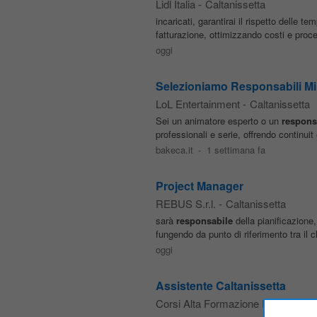
Lidl Italia
-
Caltanissetta
incaricati, garantirai il rispetto delle te
fatturazione, ottimizzando costi e proce
oggi
Selezioniamo Responsabili Min
LoL Entertainment
-
Caltanissetta
Sei un animatore esperto o un
respons
professionali e serie, offrendo continuit
bakeca.it
-
1 settimana fa
Project Manager
REBUS S.r.l.
-
Caltanissetta
sarà
responsabile
della pianificazione,
fungendo da punto di riferimento tra il cl
oggi
Assistente Caltanissetta
Corsi Alta Formazione Italia
-
Calta