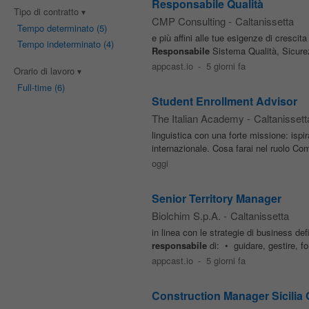
Responsabile Qualità
Tipo di contratto
CMP Consulting
-
Caltanissetta
Tempo determinato
(5)
e più affini alle tue esigenze di crescit
Tempo indeterminato
(4)
Responsabile
Sistema Qualità, Sicurez
appcast.io
-
5 giorni fa
Orario di lavoro
Full-time
(6)
Student Enrollment Advisor
The Italian Academy
-
Caltanissett
linguistica con una forte missione: ispir
internazionale. Cosa farai nel ruolo C
oggi
Senior Territory Manager
Biolchim S.p.A.
-
Caltanissetta
in linea con le strategie di business defi
responsabile
di: • guidare, gestire, f
appcast.io
-
5 giorni fa
Construction Manager Sicilia 