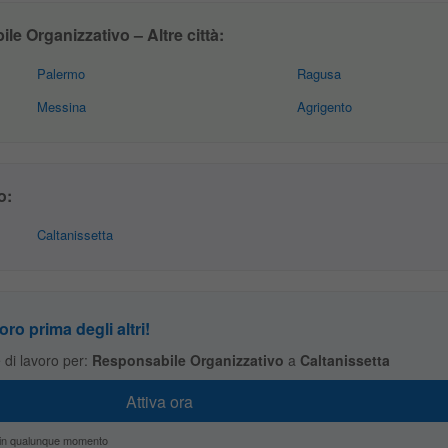
e Organizzativo – Altre città:
Palermo
Ragusa
Messina
Agrigento
o:
Caltanissetta
oro prima degli altri!
te di lavoro per:
Responsabile Organizzativo
a
Caltanissetta
zio in qualunque momento