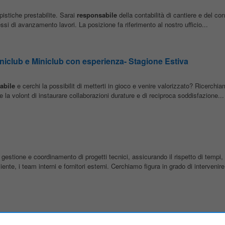
mpistiche prestabilite. Sarai
responsabile
della contabilità di cantiere e del cont
ssi di avanzamento lavori. La posizione fa riferimento al nostro ufficio...
iclub e Miniclub con esperienza- Stagione Estiva
abile
e cerchi la possibilit di metterti in gioco e venire valorizzato? Ricerchia
 e la volont di instaurare collaborazioni durature e di reciproca soddisfazione...
 gestione e coordinamento di progetti tecnici, assicurando il rispetto di tempi, 
iente, i team interni e fornitori esterni. Cerchiamo figura in grado di intervenire.
nissetta