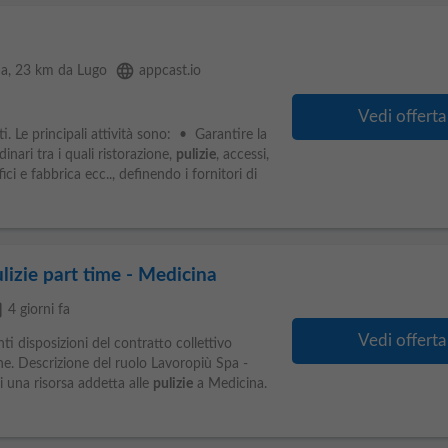
language
na
, 23 km da Lugo
appcast.io
Vedi offerta
sti. Le principali attività sono: • Garantire la
dinari tra i quali ristorazione,
pulizie
, accessi,
i e fabbrica ecc.., definendo i fornitori di
lizie part time - Medicina
ble
4 giorni fa
Vedi offerta
nti disposizioni del contratto collettivo
one. Descrizione del ruolo Lavoropiù Spa -
di una risorsa addetta alle
pulizie
a Medicina.