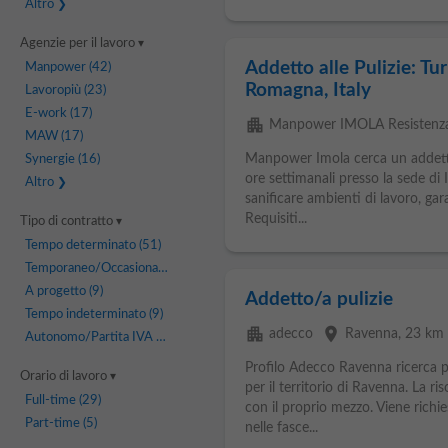
Altro
Agenzie per il lavoro
Addetto alle Pulizie: Tur
Manpower
(42)
Romagna, Italy
Lavoropiù
(23)
E-work
(17)
apartment
Manpower IMOLA Resistenz
MAW
(17)
Manpower Imola cerca un addett
Synergie
(16)
ore settimanali presso la sede di 
Altro
sanificare ambienti di lavoro, gar
Requisiti...
Tipo di contratto
Tempo determinato
(51)
Temporaneo/Occasionale
(18)
A progetto
(9)
Addetto/a pulizie
Tempo indeterminato
(9)
apartment
place
adecco
Ravenna
, 23 km
Autonomo/Partita IVA
(1)
Profilo Adecco Ravenna ricerca p
Orario di lavoro
per il territorio di Ravenna. La ri
Full-time
(29)
con il proprio mezzo. Viene richies
Part-time
(5)
nelle fasce...