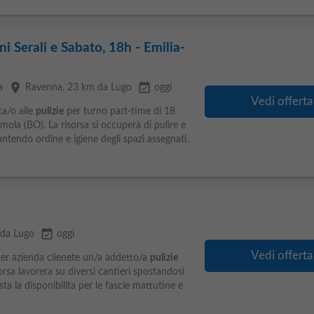
ni Serali e Sabato, 18h - Emilia-
place
event_available
a
Ravenna
, 23 km da Lugo
oggi
Vedi offerta
a/o alle
pulizie
per turno part-time di 18
Imola (BO). La risorsa si occuperà di pulire e
antendo ordine e igiene degli spazi assegnati.
event_available
 da Lugo
oggi
Vedi offerta
er azienda clienete un/a addetto/a
pulizie
sorsa lavorera su diversi cantieri spostandosi
ta la disponibilita per le fascie mattutine e