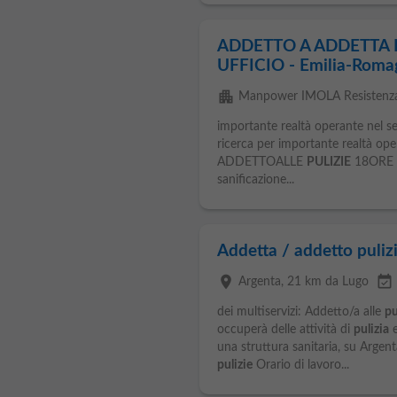
ADDETTO A ADDETTA P
UFFICIO - Emilia-Romag
apartment
Manpower IMOLA Resistenz
importante realtà operante nel set
ricerca per importante realtà op
ADDETTOALLE
PULIZIE
18ORE La
sanificazione...
Addetta / addetto puliz
place
event_available
Argenta
, 21 km da Lugo
dei multiservizi: Addetto/a alle
pu
occuperà delle attività di
pulizia
e
una struttura sanitaria, su Argen
pulizie
Orario di lavoro...