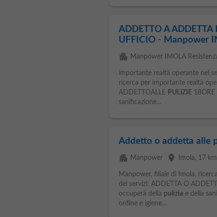
ADDETTO A ADDETTA P
UFFICIO - Manpower I
apartment
Manpower IMOLA Resistenz
importante realtà operante nel set
ricerca per importante realtà op
ADDETTOALLE
PULIZIE
18ORE La
sanificazione...
Addetto o addetta alle p
apartment
place
Manpower
Imola
, 17 k
Manpower, filiale di Imola, ricer
dei servizi: ADDETTA O ADDET
occuperà della
pulizia
e della san
ordine e igiene...