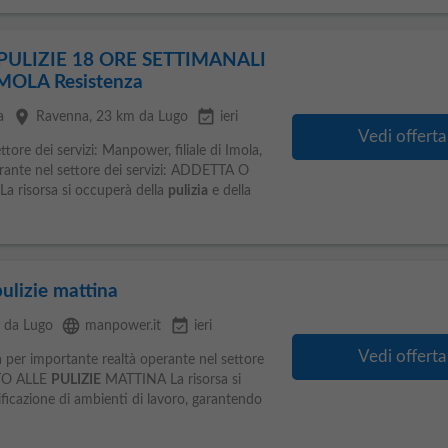
ULIZIE 18 ORE SETTIMANALI
MOLA Resistenza
place
event_available
a
Ravenna
, 23 km da Lugo
ieri
Vedi offerta
tore dei servizi: Manpower, filiale di Imola,
erante nel settore dei servizi: ADDETTA O
 risorsa si occuperà della
pulizia
e della
ulizie mattina
language
event_available
m da Lugo
manpower.it
ieri
Vedi offerta
ca per importante realtà operante nel settore
TO ALLE
PULIZIE
MATTINA La risorsa si
ificazione di ambienti di lavoro, garantendo