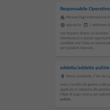
Responsabile Operativo
apartment
Michael Page International Ital
language
event_available
appcast.io
1 settimana f
con impatto diretto sul business
interessato/a a questa opportun
candidati ora! Fatta eccezione per
per posizioni riservate...
addetta/addetto pulizie
place
Massa Lombarda
, 7 km da L
sotto il profilo del genere e alle 
applicato in relazione alla posizi
Filiale di Lugo, ricerca per aziend
pulizie
...