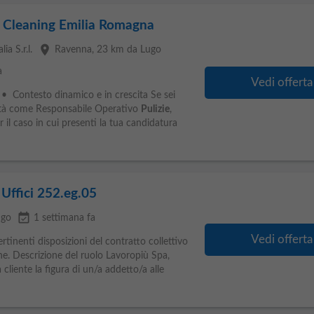
 Cleaning Emilia Romagna
place
ia S.r.l.
Ravenna
, 23 km da Lugo
a
Vedi offerta
 • Contesto dinamico e in crescita Se sei
ità come Responsabile Operativo
Pulizie
,
 il caso in cui presenti la tua candidatura
 Uffici 252.eg.05
event_available
ugo
1 settimana fa
Vedi offerta
pertinenti disposizioni del contratto collettivo
one. Descrizione del ruolo Lavoropiù Spa,
a cliente la figura di un/a addetto/a alle