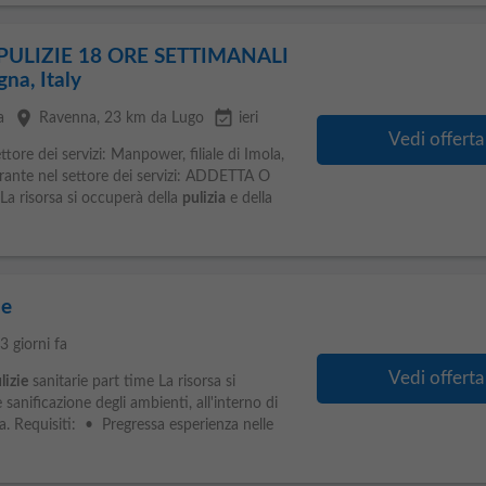
ULIZIE 18 ORE SETTIMANALI
na, Italy
place
event_available
a
Ravenna
, 23 km da Lugo
ieri
Vedi offerta
tore dei servizi: Manpower, filiale di Imola,
erante nel settore dei servizi: ADDETTA O
 risorsa si occuperà della
pulizia
e della
ie
3 giorni fa
Vedi offerta
lizie
sanitarie part time La risorsa si
 sanificazione degli ambienti, all'interno di
ta. Requisiti: • Pregressa esperienza nelle