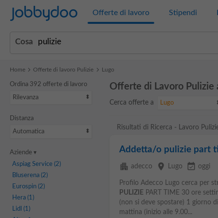
Jobbydoo
Offerte di lavoro
Stipendi
Cosa
Home
Offerte di lavoro Pulizie
Lugo
Ordina 392 offerte di lavoro
Offerte di Lavoro Pulizie
Rilevanza
Cerca offerte a
Lugo
Distanza
Risultati di Ricerca - Lavoro Puliz
Automatica
Addetta/o pulizie part
Aziende
Aspiag Service
(2)
apartment
place
event_available
adecco
Lugo
oggi
Bluserena
(2)
Profilo Adecco Lugo cerca per s
Eurospin
(2)
PULIZIE
PART TIME 30 ore settima
Hera
(1)
(non si deve spostare) 1 giorno di
Lidl
(1)
mattina (inizio alle 9.00...