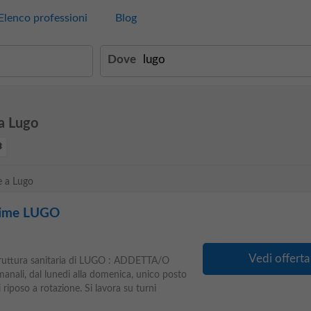
Elenco professioni
Blog
Dove
 a Lugo
ie a Lugo
 time LUGO
Vedi offerta
truttura sanitaria di LUGO : ADDETTA/O
nali, dal lunedi alla domenica, unico posto
 riposo a rotazione. Si lavora su turni