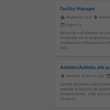
Facility Manager
apartment
place
Brumbrum S.p.A
Raven
event_available
4 giorni fa
del servizio e all'efficienza dei co
funzionalità dei servizi generali or
riscaldamento/raffrescamento uffic
beni...
Addetto/Addetta alle pu
place
event_availa
Medicina
, 22 km da Lugo
il profilo del genere e alle pertine
applicato in relazione alla posizi
Divisione Facility - è alla ricerca 
La risorsa...