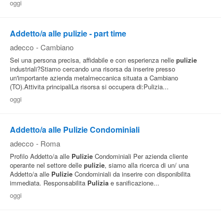
oggi
Pubblica
Offerte
Addetto/a alle pulizie - part time
adecco
-
Cambiano
Area
Sei una persona precisa, affidabile e con esperienza nelle
pulizie
industriali?Stiamo cercando una risorsa da inserire presso
Aziende
un'importante azienda metalmeccanica situata a Cambiano
(TO).Attivita principaliLa risorsa si occupera di:Pulizia...
oggi
Addetto/a alle Pulizie Condominiali
adecco
-
Roma
Profilo Addetto/a alle
Pulizie
Condominiali Per azienda cliente
operante nel settore delle
pulizie
, siamo alla ricerca di un/ una
Addetto/a alle
Pulizie
Condominiali da inserire con disponibilita
immediata. Responsabilita
Pulizia
e sanificazione...
oggi