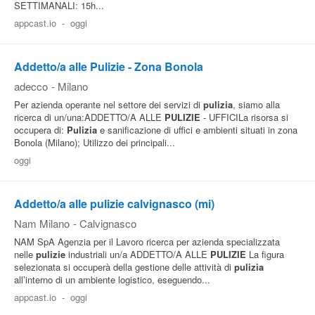
SETTIMANALI: 15h...
appcast.io
-
oggi
Addetto/a alle Pulizie - Zona Bonola
adecco
-
Milano
Per azienda operante nel settore dei servizi di
pulizia
, siamo alla
ricerca di un/una:ADDETTO/A ALLE
PULIZIE
- UFFICILa risorsa si
occupera di:
Pulizia
e sanificazione di uffici e ambienti situati in zona
Bonola (Milano); Utilizzo dei principali...
oggi
Addetto/a alle pulizie calvignasco (mi)
Nam Milano
-
Calvignasco
NAM SpA Agenzia per il Lavoro ricerca per azienda specializzata
nelle
pulizie
industriali un/a ADDETTO/A ALLE
PULIZIE
La figura
selezionata si occuperà della gestione delle attività di
pulizia
all’interno di un ambiente logistico, eseguendo...
appcast.io
-
oggi