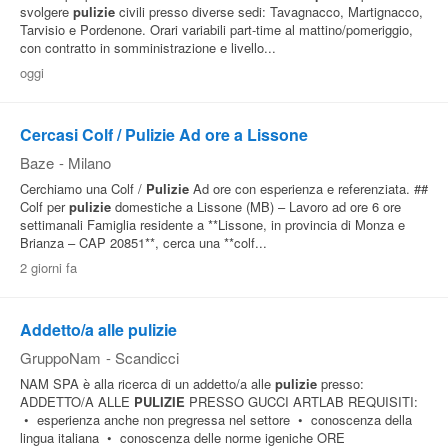
svolgere
pulizie
civili presso diverse sedi: Tavagnacco, Martignacco,
Tarvisio e Pordenone. Orari variabili part-time al mattino/pomeriggio,
con contratto in somministrazione e livello...
oggi
Cercasi Colf / Pulizie Ad ore a Lissone
Baze
-
Milano
Cerchiamo una Colf /
Pulizie
Ad ore con esperienza e referenziata. ##
Colf per
pulizie
domestiche a Lissone (MB) – Lavoro ad ore 6 ore
settimanali Famiglia residente a **Lissone, in provincia di Monza e
Brianza – CAP 20851**, cerca una **colf...
2 giorni fa
Addetto/a alle pulizie
GruppoNam
-
Scandicci
NAM SPA è alla ricerca di un addetto/a alle
pulizie
presso:
ADDETTO/A ALLE
PULIZIE
PRESSO GUCCI ARTLAB REQUISITI:
• esperienza anche non pregressa nel settore • conoscenza della
lingua italiana • conoscenza delle norme igeniche ORE