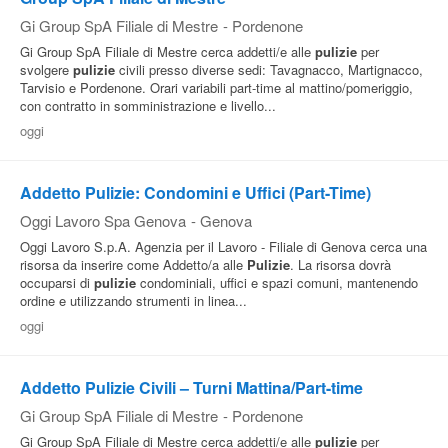
Gi Group SpA Filiale di Mestre
-
Pordenone
Gi Group SpA Filiale di Mestre cerca addetti/e alle
pulizie
per
svolgere
pulizie
civili presso diverse sedi: Tavagnacco, Martignacco,
Tarvisio e Pordenone. Orari variabili part-time al mattino/pomeriggio,
con contratto in somministrazione e livello...
oggi
Addetto Pulizie: Condomini e Uffici (Part-Time)
Oggi Lavoro Spa Genova
-
Genova
Oggi Lavoro S.p.A. Agenzia per il Lavoro - Filiale di Genova cerca una
risorsa da inserire come Addetto/a alle
Pulizie
. La risorsa dovrà
occuparsi di
pulizie
condominiali, uffici e spazi comuni, mantenendo
ordine e utilizzando strumenti in linea...
oggi
Addetto Pulizie Civili – Turni Mattina/Part-time
Gi Group SpA Filiale di Mestre
-
Pordenone
Gi Group SpA Filiale di Mestre cerca addetti/e alle
pulizie
per