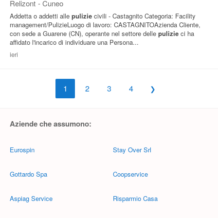
Relizont
-
Cuneo
Addetta o addetti alle
pulizie
civili - Castagnito Categoria: Facility
management/PulizieLuogo di lavoro: CASTAGNITOAzienda Cliente,
con sede a Guarene (CN), operante nel settore delle
pulizie
ci ha
affidato l'incarico di individuare una Persona...
ieri
1
2
3
4
Aziende che assumono:
Eurospin
Stay Over Srl
Gottardo Spa
Coopservice
Aspiag Service
Risparmio Casa