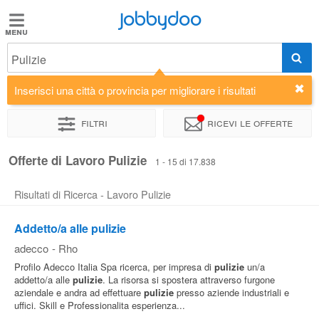
Jobbydoo
Jobbydoo
Pulizie
Offerte
di
Inserisci una città o provincia per migliorare i risultati
lavoro
Filtri
Ricevi le offerte
Stipendi
Offerte di Lavoro Pulizie
1 - 15 di 17.838
Risultati di Ricerca - Lavoro Pulizie
Elenco
professioni
Addetto/a alle pulizie
adecco
-
Rho
Blog
Profilo Adecco Italia Spa ricerca, per impresa di
pulizie
un/a
addetto/a alle
pulizie
. La risorsa si spostera attraverso furgone
aziendale e andra ad effettuare
pulizie
presso aziende industriali e
uffici. Skill e Professionalita esperienza...