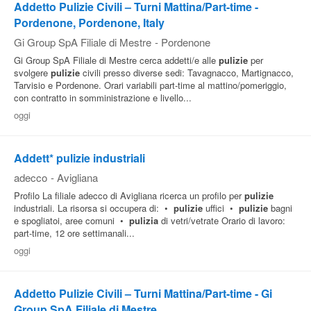
Addetto Pulizie Civili – Turni Mattina/Part-time -
Pordenone, Pordenone, Italy
Gi Group SpA Filiale di Mestre
-
Pordenone
Gi Group SpA Filiale di Mestre cerca addetti/e alle
pulizie
per
svolgere
pulizie
civili presso diverse sedi: Tavagnacco, Martignacco,
Tarvisio e Pordenone. Orari variabili part-time al mattino/pomeriggio,
con contratto in somministrazione e livello...
oggi
Addett* pulizie industriali
adecco
-
Avigliana
Profilo La filiale adecco di Avigliana ricerca un profilo per
pulizie
industriali. La risorsa si occupera di: •
pulizie
uffici •
pulizie
bagni
e spogliatoi, aree comuni •
pulizia
di vetri/vetrate Orario di lavoro:
part-time, 12 ore settimanali...
oggi
Addetto Pulizie Civili – Turni Mattina/Part-time - Gi
Group SpA Filiale di Mestre