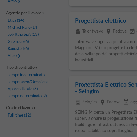
Altro
Agenzie per il lavoro
Progettista elettrico
Etjca
(14)
Michael Page
(14)
apartment
place
event_available
Talentwave
Padova
Job Italia SpA
(13)
Gi Group
(6)
Talentwave, agenzia per il lavoro
Maggiore (VI) un
progettista
elet
Randstad
(6)
dello sviluppo dei progetti
elettri
Altro
industriali...
Tipo di contratto
Tempo indeterminato
(15)
Temporaneo/Occasionale
(6)
Progettista Elettrico Se
Apprendistato
(3)
- Seingim
Tempo determinato
(2)
apartment
place
event_available
Seingim
Padova
ogg
Orario di lavoro
SEINGIM cerca un
Progettista
El
Full-time
(12)
supervisionare la
progettazione
d
Buildings e Infrastructures. Si la
responsabilità su sopralluoghi...