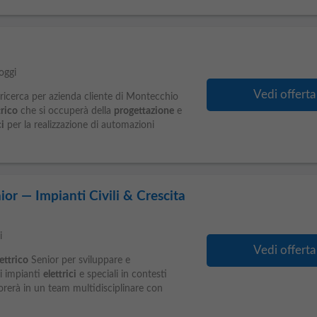
oggi
Vedi offerta
, ricerca per azienda cliente di Montecchio
trico
che si occuperà della
progettazione
e
ci
per la realizzazione di automazioni
nior — Impianti Civili & Crescita
i
Vedi offerta
ettrico
Senior per sviluppare e
i impianti
elettrici
e speciali in contesti
vorerà in un team multidisciplinare con