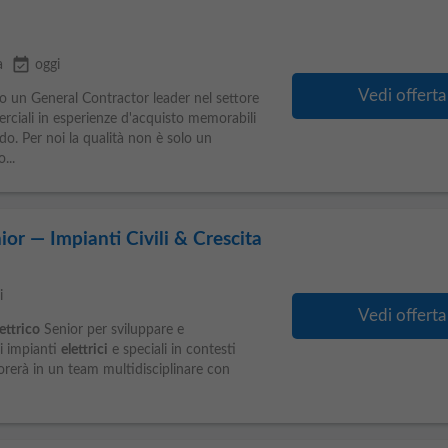
event_available
a
oggi
Vedi offerta
 un General Contractor leader nel settore
rciali in esperienze d'acquisto memorabili
do. Per noi la qualità non è solo un
...
nior — Impianti Civili & Crescita
i
Vedi offerta
ettrico
Senior per sviluppare e
i impianti
elettrici
e speciali in contesti
vorerà in un team multidisciplinare con