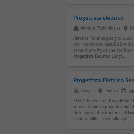
Progettista elettrico
apartment
place
Akronos Technologies
P
Akronos Technologies group, socie
dell'innovazione, della R&D e di se
cerca di una figura che corrispond
Progettista
Elettrico
Luogo...
Progettista Elettrico Se
apartment
place
event_available
Seingim
Padova
ogg
SEINGIM cerca un
Progettista
El
supervisionare la
progettazione
d
Buildings e Infrastructures. Si la
responsabilità su sopralluoghi...