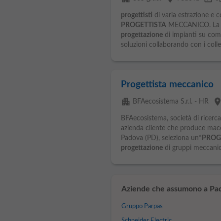
progettisti
di varia estrazione e 
PROGETTISTA
MECCANICO. La pe
progettazione
di impianti su com
soluzioni collaborando con i collegh
Progettista meccanico
apartment
plac
BFAecosistema S.r.l. - HR
BFAecosistema, società di ricerca 
azienda cliente che produce macc
Padova (PD), seleziona un*
PROG
progettazione
di gruppi meccanici
Aziende che assumono a Pa
Gruppo Parpas
Schneider Electric