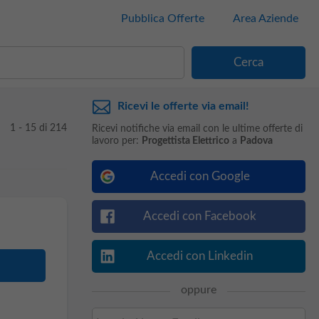
Pubblica Offerte
Area Aziende
Ricevi le offerte via email!
1 - 15 di 214
Ricevi notifiche via email con le ultime offerte di
lavoro per:
Progettista Elettrico
a
Padova
Accedi con Google
Accedi con Facebook
Accedi con Linkedin
oppure