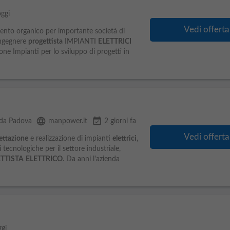
oggi
Vedi offerta
ento organico per importante società di
Ingegnere
progettista
IMPIANTI
ELETTRICI
sione Impianti per lo sviluppo di progetti in
language
event_available
 da Padova
manpower.it
2 giorni fa
Vedi offerta
ettazione
e realizzazione di impianti
elettrici
,
tecnologiche per il settore industriale,
TTISTA
ELETTRICO
. Da anni l'azienda
ggi