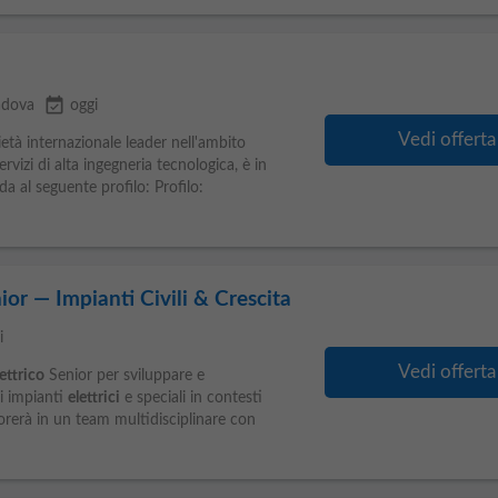
event_available
adova
oggi
Vedi offerta
tà internazionale leader nell'ambito
rvizi di alta ingegneria tecnologica, è in
a al seguente profilo: Profilo:
nior — Impianti Civili & Crescita
i
Vedi offerta
ettrico
Senior per sviluppare e
i impianti
elettrici
e speciali in contesti
vorerà in un team multidisciplinare con