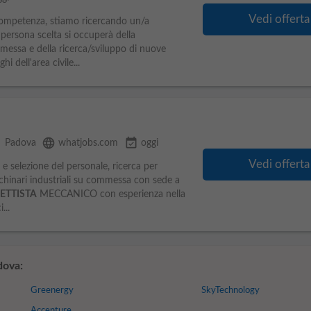
Vedi offerta
competenza, stiamo ricercando un/a
rsona scelta si occuperà della
messa e della ricerca/sviluppo di nuove
i dell'area civile...
e
language
event_available
Padova
whatjobs.com
oggi
Vedi offerta
e selezione del personale, ricerca per
hinari industriali su commessa con sede a
ETTISTA
MECCANICO con esperienza nella
...
dova:
Greenergy
SkyTechnology
Accenture