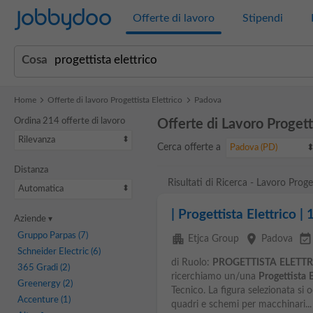
Jobbydoo
Offerte di lavoro
Stipendi
Cosa
Home
Offerte di lavoro Progettista Elettrico
Padova
Ordina 214 offerte di lavoro
Offerte di Lavoro Progett
Rilevanza
Cerca offerte a
Padova (PD)
Distanza
Risultati di Ricerca - Lavoro Proge
Automatica
| Progettista Elettrico |
Aziende
Gruppo Parpas
(7)
apartment
place
event_available
Etjca Group
Padova
Schneider Electric
(6)
di Ruolo:
PROGETTISTA
ELETTR
365 Gradi
(2)
ricerchiamo un/una
Progettista
E
Greenergy
(2)
Tecnico. La figura selezionata si 
Accenture
(1)
quadri e schemi per macchinari...