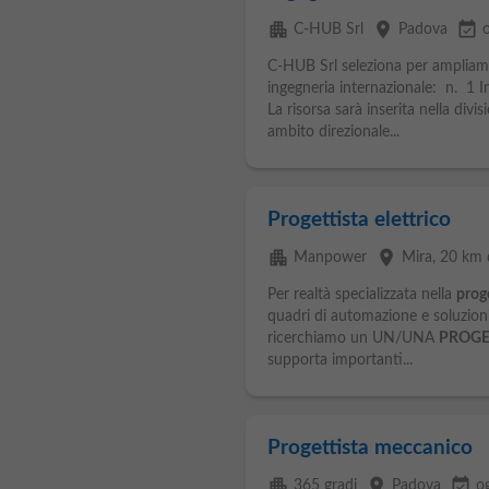
apartment
place
event_available
C-HUB Srl
Padova
C-HUB Srl seleziona per ampliam
ingegneria internazionale: n. 1 
La risorsa sarà inserita nella divi
ambito direzionale...
Progettista elettrico
apartment
place
Manpower
Mira
, 20 km
Per realtà specializzata nella
prog
quadri di automazione e soluzioni 
ricerchiamo un UN/UNA
PROGE
supporta importanti...
Progettista meccanico
apartment
place
event_available
365 gradi
Padova
o