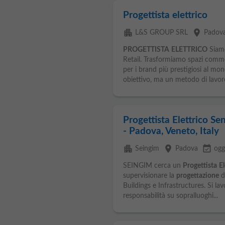
Progettista elettrico
apartment
place
L&S GROUP SRL
Padov
PROGETTISTA
ELETTRICO
Siamo
Retail. Trasformiamo spazi comme
per i brand più prestigiosi al mon
obiettivo, ma un metodo di lavoro
Progettista Elettrico Se
- Padova, Veneto, Italy
apartment
place
event_available
Seingim
Padova
ogg
SEINGIM cerca un
Progettista
El
supervisionare la
progettazione
d
Buildings e Infrastructures. Si la
responsabilità su sopralluoghi...