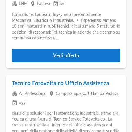
apartment
place
event_available
LHH
Padova
ieri
Formazione: Laurea in Ingegneria (preferibilmente
Meccanica,
Elettrica
o Industriale). • Esperienza: Almeno
10 anni maturati in ruoli
tecnici
, di cui almeno 5 maturati in
posizioni di responsabilità tecnica in aziende che operano su
commessa caratterizzate...
Vedi offerta
Tecnico Fotovoltaico Ufficio Assistenza
apartment
place
Ali Professional
Camposampiero
, 18 km da Padova
event_available
oggi
elettrici
e soluzioni per l'automazione industriale, siamo alla
ricerca di una figura di
Tecnico
Service Fotovoltaico . La
risorsa sarà inserita all’interno dell’ ufficio assistenza e si
occuperà della gestione delle attività di service post-vendita