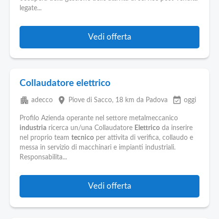
legate...
Vedi offerta
Collaudatore elettrico
apartment
place
event_available
adecco
Piove di Sacco
, 18 km da Padova
oggi
Profilo Azienda operante nel settore metalmeccanico
industria
ricerca un/una Collaudatore
Elettrico
da inserire
nel proprio team
tecnico
per attivita di verifica, collaudo e
messa in servizio di macchinari e impianti industriali.
Responsabilita...
Vedi offerta