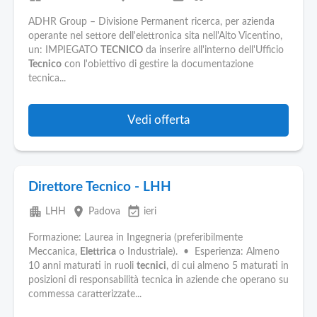
ADHR Group – Divisione Permanent ricerca, per azienda
operante nel settore dell'elettronica sita nell'Alto Vicentino,
un: IMPIEGATO
TECNICO
da inserire all'interno dell'Ufficio
Tecnico
con l'obiettivo di gestire la documentazione
tecnica...
Vedi offerta
Direttore Tecnico - LHH
apartment
place
event_available
LHH
Padova
ieri
Formazione: Laurea in Ingegneria (preferibilmente
Meccanica,
Elettrica
o Industriale). • Esperienza: Almeno
10 anni maturati in ruoli
tecnici
, di cui almeno 5 maturati in
posizioni di responsabilità tecnica in aziende che operano su
commessa caratterizzate...