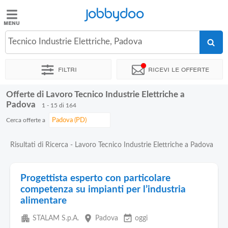
Jobbydoo
Jobbydoo
Tecnico Industrie Elettriche, Padova
Offerte
di
Filtri
Ricevi le offerte
lavoro
Offerte di Lavoro Tecnico Industrie Elettriche a
Stipendi
Padova
1 - 15 di 164
Cerca offerte a
Elenco
professioni
Risultati di Ricerca - Lavoro Tecnico Industrie Elettriche a Padova
Blog
Progettista esperto con particolare
competenza su impianti per l’industria
alimentare
apartment
place
event_available
STALAM S.p.A.
Padova
oggi