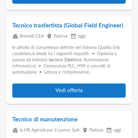
Tecnico trasfertista (Global Field Engineer)
apartment
place
event_available
Brevetti CEA
Padova
oggi
le attività di competenza definite nel Sistema Qualità Il/la
candidato/a ideale ha i seguenti requisiti: • Diploma o
Laurea ad indirizzo
tecnico
(
Elettrico
, Automazione,
Informatico) • Conoscenza PLC, HMI e concetti di
automazione • Lettura e comprensione...
Vedi offerta
Tecnico di manutenzione
apartment
place
event_available
in.HR Agenzia per il Lavoro SpA
Padova
oggi