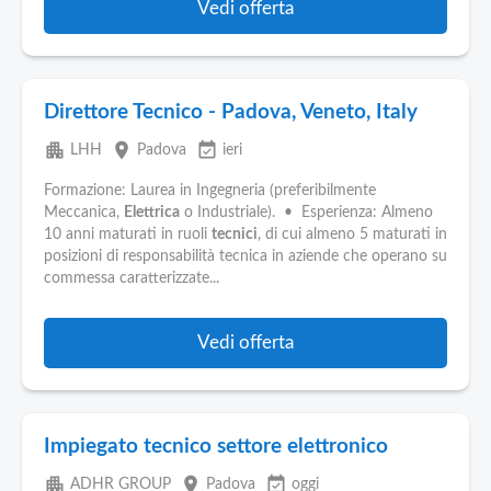
Vedi offerta
Direttore Tecnico - Padova, Veneto, Italy
apartment
place
event_available
LHH
Padova
ieri
Formazione: Laurea in Ingegneria (preferibilmente
Meccanica,
Elettrica
o Industriale). • Esperienza: Almeno
10 anni maturati in ruoli
tecnici
, di cui almeno 5 maturati in
posizioni di responsabilità tecnica in aziende che operano su
commessa caratterizzate...
Vedi offerta
Impiegato tecnico settore elettronico
apartment
place
event_available
ADHR GROUP
Padova
oggi