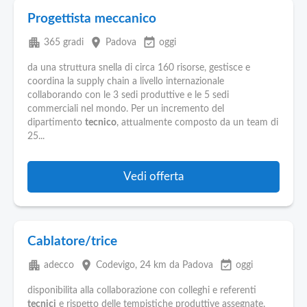
Progettista meccanico
apartment
place
event_available
365 gradi
Padova
oggi
da una struttura snella di circa 160 risorse, gestisce e
coordina la supply chain a livello internazionale
collaborando con le 3 sedi produttive e le 5 sedi
commerciali nel mondo. Per un incremento del
dipartimento
tecnico
, attualmente composto da un team di
25...
Vedi offerta
Cablatore/trice
apartment
place
event_available
adecco
Codevigo
, 24 km da Padova
oggi
disponibilita alla collaborazione con colleghi e referenti
tecnici
e rispetto delle tempistiche produttive assegnate.