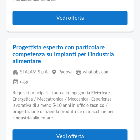
Vedi offerta
Progettista esperto con particolare
competenza su impianti per l’industria
alimentare
apartment
place
language
STALAM S.p.A.
Padova
whatjobs.com
event_available
oggi
Requisiti principali:- Laurea in Ingegneria
Elettrica
/
Energetica / Meccatronica / Meccanica- Esperienza
lavorativa di almeno 5-10 anni in ufficio
tecnico
/
progettazione di azienda produttrice di macchine per
l’industria
alimentare...
Vedi offerta