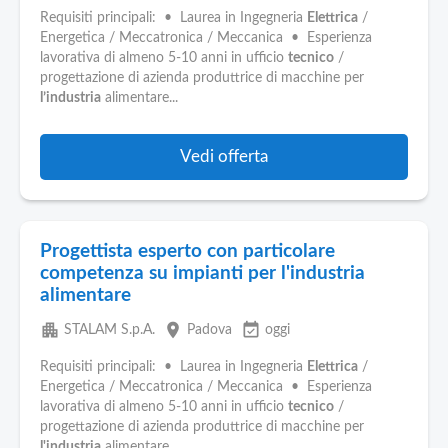
Pubblica
Requisiti principali: • Laurea in Ingegneria
Elettrica
/
Offerte
Energetica / Meccatronica / Meccanica • Esperienza
lavorativa di almeno 5-10 anni in ufficio
tecnico
/
progettazione di azienda produttrice di macchine per
Area
l’industria
alimentare...
Aziende
Vedi offerta
Progettista esperto con particolare
competenza su impianti per l'industria
alimentare
apartment
place
event_available
STALAM S.p.A.
Padova
oggi
Requisiti principali: • Laurea in Ingegneria
Elettrica
/
Energetica / Meccatronica / Meccanica • Esperienza
lavorativa di almeno 5-10 anni in ufficio
tecnico
/
progettazione di azienda produttrice di macchine per
l'industria
alimentare...