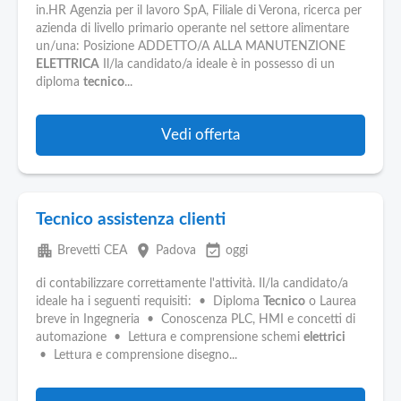
in.HR Agenzia per il lavoro SpA, Filiale di Verona, ricerca per
azienda di livello primario operante nel settore alimentare
un/una: Posizione ADDETTO/A ALLA MANUTENZIONE
ELETTRICA
Il/la candidato/a ideale è in possesso di un
diploma
tecnico
...
Vedi offerta
Tecnico assistenza clienti
apartment
place
event_available
Brevetti CEA
Padova
oggi
di contabilizzare correttamente l'attività. Il/la candidato/a
ideale ha i seguenti requisiti: • Diploma
Tecnico
o Laurea
breve in Ingegneria • Conoscenza PLC, HMI e concetti di
automazione • Lettura e comprensione schemi
elettrici
• Lettura e comprensione disegno...