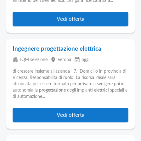
all'interno dell'Area Tecnica. La figura ricercata sara...
Vedi offerta
Ingegnere progettazione elettrica
apartment
place
event_available
IQM selezione
Verona
oggi
di crescere insieme all’azienda 7. Domicilio in provincia di
Vicenza. Responsabilità di ruolo: La risorsa ideale sarà
affiancata per essere formata per arrivare a svolgere poi in
autonomia la
progettazione
degli impianti
elettrici
speciali e
di automazione...
Vedi offerta