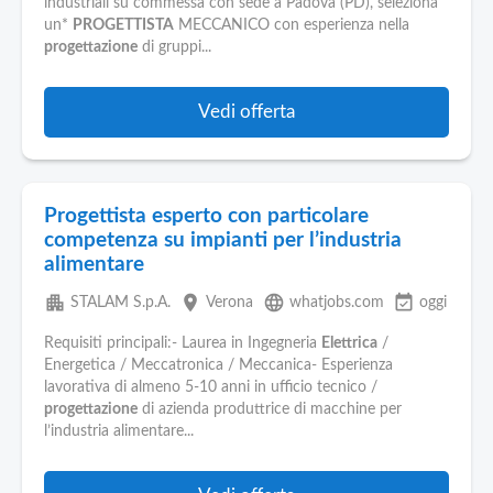
industriali su commessa con sede a Padova (PD), seleziona
un*
PROGETTISTA
MECCANICO con esperienza nella
progettazione
di gruppi...
Vedi offerta
Progettista esperto con particolare
competenza su impianti per l’industria
alimentare
apartment
place
language
event_available
STALAM S.p.A.
Verona
whatjobs.com
oggi
Requisiti principali:- Laurea in Ingegneria
Elettrica
/
Energetica / Meccatronica / Meccanica- Esperienza
lavorativa di almeno 5-10 anni in ufficio tecnico /
progettazione
di azienda produttrice di macchine per
l’industria alimentare...