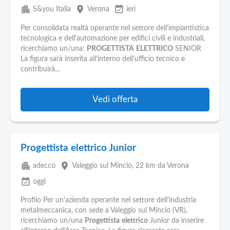
apartment
place
event_available
S&you Italia
Verona
ieri
Per consolidata realtà operante nel settore dell'impiantistica
tecnologica e dell'automazione per edifici civili e industriali,
ricerchiamo un/una:
PROGETTISTA
ELETTRICO
SENIOR
La figura sarà inserita all'interno dell'ufficio tecnico e
contribuirà...
Vedi offerta
Progettista elettrico Junior
apartment
place
adecco
Valeggio sul Mincio
, 22 km da Verona
event_available
oggi
Profilo Per un'azienda operante nel settore dell'industria
metalmeccanica, con sede a Valeggio sul Mincio (VR),
ricerchiamo un/una
Progettista
elettrico
Junior da inserire