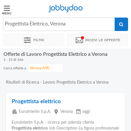
Jobbydoo
Jobbydoo
Progettista Elettrico, Verona
Offerte
di
Filtri
Ricevi le offerte
lavoro
Offerte di Lavoro Progettista Elettrico a Verona
Stipendi
1 - 15 di 166
Cerca offerte a
Elenco
professioni
Risultati di Ricerca - Lavoro Progettista Elettrico a Verona
Blog
Progettista elettrico
apartment
place
event_available
Eurointerim S.p.A.
Verona
oggi
Eurointerim S.p.A. - ricerca per azienda cliente
Progettista
elettrico
Job Description La figura professionale