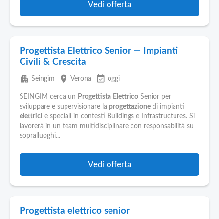
Vedi offerta
Progettista Elettrico Senior — Impianti
Civili & Crescita
apartment
place
event_available
Seingim
Verona
oggi
SEINGIM cerca un
Progettista
Elettrico
Senior per
sviluppare e supervisionare la
progettazione
di impianti
elettrici
e speciali in contesti Buildings e Infrastructures. Si
lavorerà in un team multidisciplinare con responsabilità su
sopralluoghi...
Vedi offerta
Progettista elettrico senior