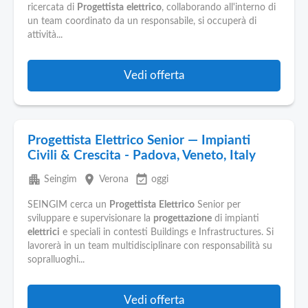
Pubblica
ricercata di
Progettista
elettrico
, collaborando all'interno di
Offerte
un team coordinato da un responsabile, si occuperà di
attività...
Area
Aziende
Vedi offerta
Progettista Elettrico Senior — Impianti
Civili & Crescita - Padova, Veneto, Italy
apartment
place
event_available
Seingim
Verona
oggi
SEINGIM cerca un
Progettista
Elettrico
Senior per
sviluppare e supervisionare la
progettazione
di impianti
elettrici
e speciali in contesti Buildings e Infrastructures. Si
lavorerà in un team multidisciplinare con responsabilità su
sopralluoghi...
Vedi offerta