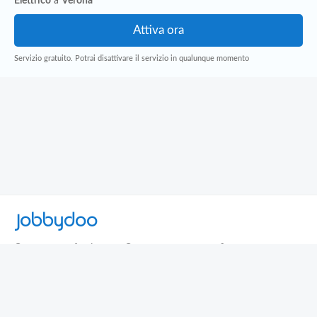
Elettrico
a
Verona
Servizio gratuito. Potrai disattivare il servizio in qualunque momento
Jobbydoo
Cerca per professione
Cerca per area geografica
Cerca per azienda
Termini e Condizioni
Privacy
Contatti