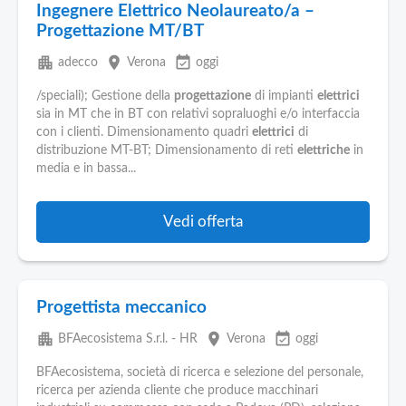
Ingegnere Elettrico Neolaureato/a –
Progettazione MT/BT
apartment
place
event_available
adecco
Verona
oggi
/speciali); Gestione della
progettazione
di impianti
elettrici
sia in MT che in BT con relativi sopraluoghi e/o interfaccia
con i clienti. Dimensionamento quadri
elettrici
di
distribuzione MT-BT; Dimensionamento di reti
elettriche
in
media e in bassa...
Vedi offerta
Progettista meccanico
apartment
place
event_available
BFAecosistema S.r.l. - HR
Verona
oggi
BFAecosistema, società di ricerca e selezione del personale,
ricerca per azienda cliente che produce macchinari