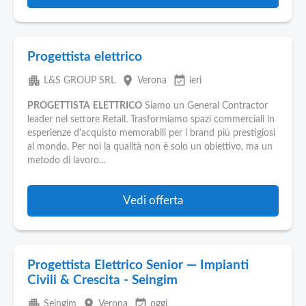
Progettista elettrico
apartment
place
event_available
L&S GROUP SRL
Verona
ieri
PROGETTISTA
ELETTRICO
Siamo un General Contractor
leader nel settore Retail. Trasformiamo spazi commerciali in
esperienze d'acquisto memorabili per i brand più prestigiosi
al mondo. Per noi la qualità non è solo un obiettivo, ma un
metodo di lavoro...
Vedi offerta
Progettista Elettrico Senior — Impianti
Civili & Crescita - Seingim
apartment
place
event_available
Seingim
Verona
oggi