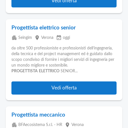
Vedi offerta
Progettista elettrico senior
apartment
place
event_available
Seingim
Verona
oggi
da oltre 500 professioniste e professionisti dell’ingegneria,
della tecnica e del project management ed è guidato dallo
scopo condiviso di fornire i migliori servizi di ingegneria per
un mondo migliore e sostenibile.
PROGETTISTA
ELETTRICO
SENIOR...
Vedi offerta
Progettista meccanico
apartment
place
BFAecosistema S.r.l. - HR
Verona