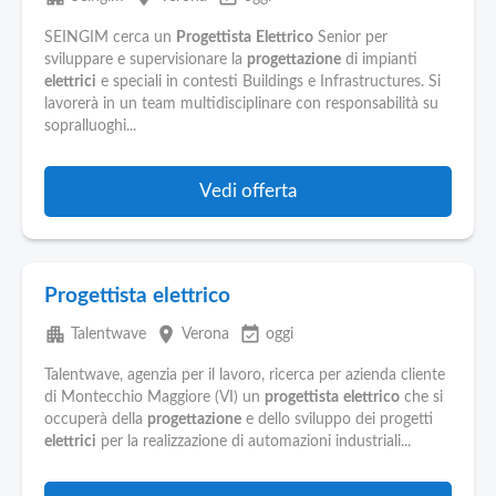
SEINGIM cerca un
Progettista
Elettrico
Senior per
sviluppare e supervisionare la
progettazione
di impianti
elettrici
e speciali in contesti Buildings e Infrastructures. Si
lavorerà in un team multidisciplinare con responsabilità su
sopralluoghi...
Vedi offerta
Progettista elettrico
apartment
place
event_available
Talentwave
Verona
oggi
Talentwave, agenzia per il lavoro, ricerca per azienda cliente
di Montecchio Maggiore (VI) un
progettista
elettrico
che si
occuperà della
progettazione
e dello sviluppo dei progetti
elettrici
per la realizzazione di automazioni industriali...