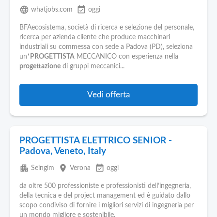
language
event_available
whatjobs.com
oggi
BFAecosistema, società di ricerca e selezione del personale,
ricerca per azienda cliente che produce macchinari
industriali su commessa con sede a Padova (PD), seleziona
un*
PROGETTISTA
MECCANICO con esperienza nella
progettazione
di gruppi meccanici...
Vedi offerta
PROGETTISTA ELETTRICO SENIOR -
Padova, Veneto, Italy
apartment
place
event_available
Seingim
Verona
oggi
da oltre 500 professioniste e professionisti dell’ingegneria,
della tecnica e del project management ed è guidato dallo
scopo condiviso di fornire i migliori servizi di ingegneria per
un mondo migliore e sostenibile.