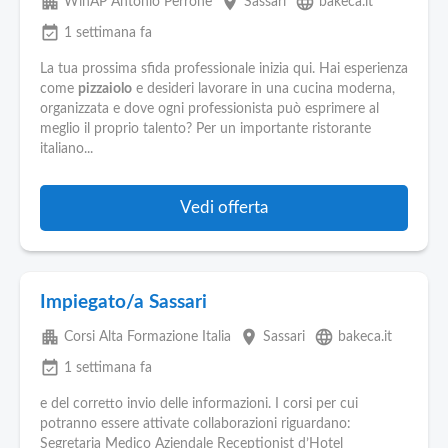
apartment
place
language
WinAP Antonio Perrone
Sassari
bakeca.it
event_available
1 settimana fa
La tua prossima sfida professionale inizia qui. Hai esperienza
come
pizzaiolo
e desideri lavorare in una cucina moderna,
organizzata e dove ogni professionista può esprimere al
meglio il proprio talento? Per un importante ristorante
italiano...
Vedi offerta
Impiegato/a Sassari
apartment
place
language
Corsi Alta Formazione Italia
Sassari
bakeca.it
event_available
1 settimana fa
e del corretto invio delle informazioni. I corsi per cui
potranno essere attivate collaborazioni riguardano:
Segretaria Medico Aziendale Receptionist d’Hotel