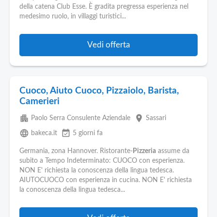
Pubblica
della catena Club Esse. È gradita pregressa esperienza nel
Offerte
medesimo ruolo, in villaggi turistici...
Area
Vedi offerta
Aziende
Cuoco, Aiuto Cuoco, Pizzaiolo, Barista,
Camerieri
apartment
place
Paolo Serra Consulente Aziendale
Sassari
language
event_available
bakeca.it
5 giorni fa
Germania, zona Hannover. Ristorante-
Pizzeria
assume da
subito a Tempo Indeterminato: CUOCO con esperienza.
NON E' richiesta la conoscenza della lingua tedesca.
AIUTOCUOCO con esperienza in cucina. NON E' richiesta
la conoscenza della lingua tedesca...