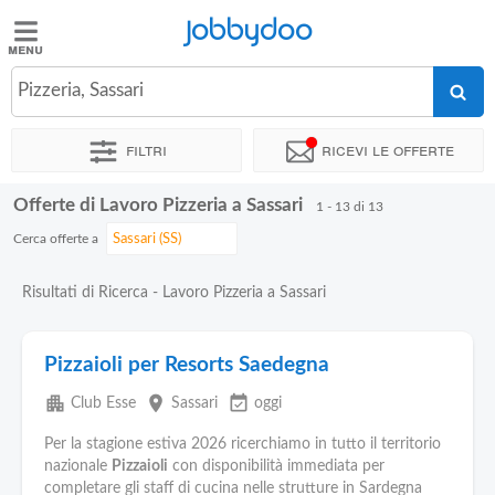
Jobbydoo
Jobbydoo
Pizzeria, Sassari
Offerte
di
Filtri
Ricevi le offerte
lavoro
Offerte di Lavoro Pizzeria a Sassari
1 - 13 di 13
Stipendi
Cerca offerte a
Elenco
Risultati di Ricerca - Lavoro Pizzeria a Sassari
professioni
Pizzaioli per Resorts Saedegna
Blog
apartment
place
event_available
Club Esse
Sassari
oggi
Per la stagione estiva 2026 ricerchiamo in tutto il territorio
nazionale
Pizzaioli
con disponibilità immediata per
completare gli staff di cucina nelle strutture in Sardegna