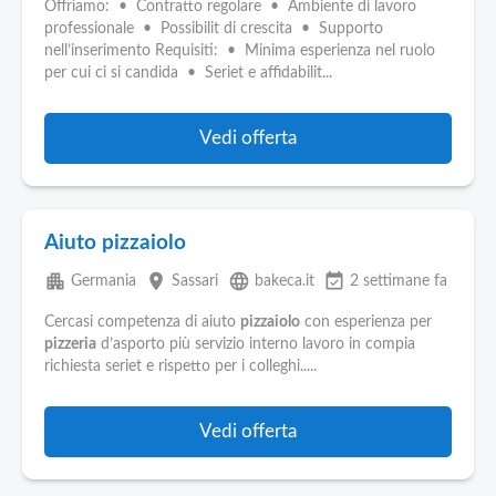
Offriamo: • Contratto regolare • Ambiente di lavoro
professionale • Possibilit di crescita • Supporto
nell’inserimento Requisiti: • Minima esperienza nel ruolo
per cui ci si candida • Seriet e affidabilit...
Vedi offerta
Aiuto pizzaiolo
apartment
place
language
event_available
Germania
Sassari
bakeca.it
2 settimane fa
Cercasi competenza di aiuto
pizzaiolo
con esperienza per
pizzeria
d’asporto più servizio interno lavoro in compia
richiesta seriet e rispetto per i colleghi.....
Vedi offerta