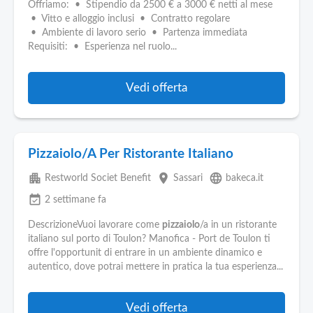
Offriamo: • Stipendio da 2500 € a 3000 € netti al mese
• Vitto e alloggio inclusi • Contratto regolare
• Ambiente di lavoro serio • Partenza immediata
Requisiti: • Esperienza nel ruolo...
Vedi offerta
Pizzaiolo/A Per Ristorante Italiano
apartment
place
language
Restworld Societ Benefit
Sassari
bakeca.it
event_available
2 settimane fa
DescrizioneVuoi lavorare come
pizzaiolo
/a in un ristorante
italiano sul porto di Toulon? Manofica - Port de Toulon ti
offre l'opportunit di entrare in un ambiente dinamico e
autentico, dove potrai mettere in pratica la tua esperienza...
Vedi offerta