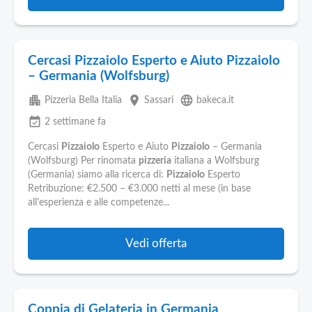
Cercasi Pizzaiolo Esperto e Aiuto Pizzaiolo
– Germania (Wolfsburg)
apartment
place
language
Pizzeria Bella Italia
Sassari
bakeca.it
event_available
2 settimane fa
Cercasi
Pizzaiolo
Esperto e Aiuto
Pizzaiolo
– Germania
(Wolfsburg) Per rinomata
pizzeria
italiana a Wolfsburg
(Germania) siamo alla ricerca di:
Pizzaiolo
Esperto
Retribuzione: €2.500 – €3.000 netti al mese (in base
all'esperienza e alle competenze...
Vedi offerta
Coppia di Gelateria in Germania