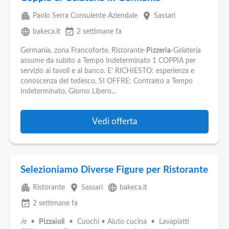
apartment
place
Paolo Serra Consulente Aziendale
Sassari
language
event_available
bakeca.it
2 settimane fa
Germania, zona Francoforte. Ristorante-
Pizzeria
-Gelateria
assume da subito a Tempo Indeterminato 1 COPPIA per
servizio ai tavoli e al banco. E' RICHIESTO: esperienza e
conoscenza del tedesco, SI OFFRE: Contratto a Tempo
Indeterminato, Giorno Libero...
Vedi offerta
Selezioniamo Diverse Figure per Ristorante
apartment
place
language
Ristorante
Sassari
bakeca.it
event_available
2 settimane fa
/e •
Pizzaioli
• Cuochi • Aiuto cucina • Lavapiatti