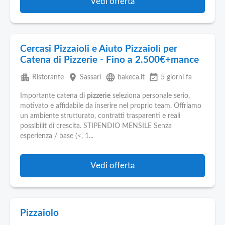
Vedi offerta
Cercasi Pizzaioli e Aiuto Pizzaioli per
Catena di Pizzerie - Fino a 2.500€+mance
apartment
place
language
event_available
Ristorante
Sassari
bakeca.it
5 giorni fa
Importante catena di
pizzerie
seleziona personale serio,
motivato e affidabile da inserire nel proprio team. Offriamo
un ambiente strutturato, contratti trasparenti e reali
possibilit di crescita. STIPENDIO MENSILE Senza
esperienza / base (<, 1...
Vedi offerta
Pizzaiolo