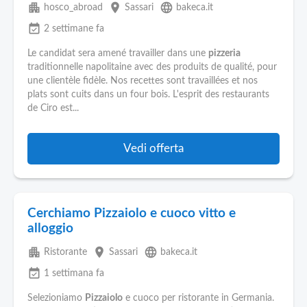
apartment
place
language
hosco_abroad
Sassari
bakeca.it
event_available
2 settimane fa
Le candidat sera amené travailler dans une
pizzeria
traditionnelle napolitaine avec des produits de qualité, pour
une clientèle fidèle. Nos recettes sont travaillées et nos
plats sont cuits dans un four bois. L'esprit des restaurants
de Ciro est...
Vedi offerta
Cerchiamo Pizzaiolo e cuoco vitto e
alloggio
apartment
place
language
Ristorante
Sassari
bakeca.it
event_available
1 settimana fa
Selezioniamo
Pizzaiolo
e cuoco per ristorante in Germania.