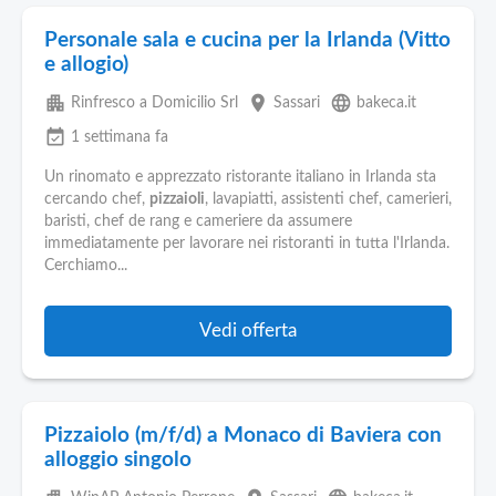
Personale sala e cucina per la Irlanda (Vitto
e allogio)
apartment
place
language
Rinfresco a Domicilio Srl
Sassari
bakeca.it
event_available
1 settimana fa
Un rinomato e apprezzato ristorante italiano in Irlanda sta
cercando chef,
pizzaioli
, lavapiatti, assistenti chef, camerieri,
baristi, chef de rang e cameriere da assumere
immediatamente per lavorare nei ristoranti in tutta l'Irlanda.
Cerchiamo...
Vedi offerta
Pizzaiolo (m/f/d) a Monaco di Baviera con
alloggio singolo