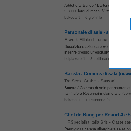
Addetto al Banco / Bartender (m/f/d) | 
2.800 € lordi al mese ️ Vitto incluso Sup
bakeca.it
-
6 giorni fa
Personale di sala - stagione e
E-work Filiale di Lucca
-
Sassari
Descrizione azienda e-work SpA, sede di
inserire presso un'esclusiva struttura a
helplavoro.it
-
3 settimane fa
Barista / Commis di sala (m/w/d
Tre Sensi GmbH
-
Sassari
Barista / Commis di sala per ristorante 
familiare a Rosenheim siamo alla ricerc
bakeca.it
-
1 settimana fa
Chef de Rang per Resort 4 e 5 
HRSpecialist Italia Srls
-
Castelsar
Prestigiosa catena alberghiera seleziona 