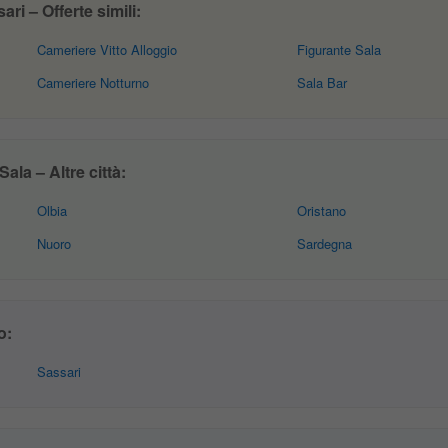
i – Offerte simili:
Cameriere Vitto Alloggio
Figurante Sala
Cameriere Notturno
Sala Bar
la – Altre città:
Olbia
Oristano
Nuoro
Sardegna
o:
Sassari