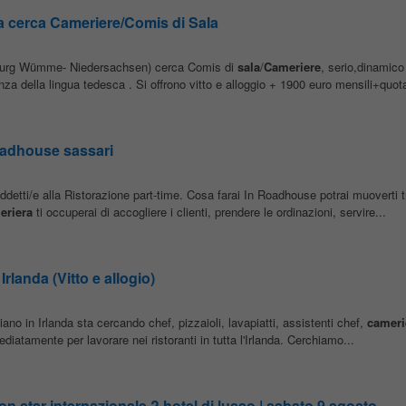
ia cerca Cameriere/Comis di Sala
enburg Wümme- Niedersachsen) cerca Comis di
sala
/
Cameriere
, serio,dinamico
a della lingua tedesca . Si offrono vitto e alloggio + 1900 euro mensili+quot
roadhouse sassari
tti/e alla Ristorazione part-time. Cosa farai In Roadhouse potrai muoverti t
eriera
ti occuperai di accogliere i clienti, prendere le ordinazioni, servire...
rlanda (Vitto e allogio)
ano in Irlanda sta cercando chef, pizzaioli, lavapiatti, assistenti chef,
cameri
tamente per lavorare nei ristoranti in tutta l'Irlanda. Cerchiamo...
on star internazionale ? hotel di lusso | sabato 9 agosto