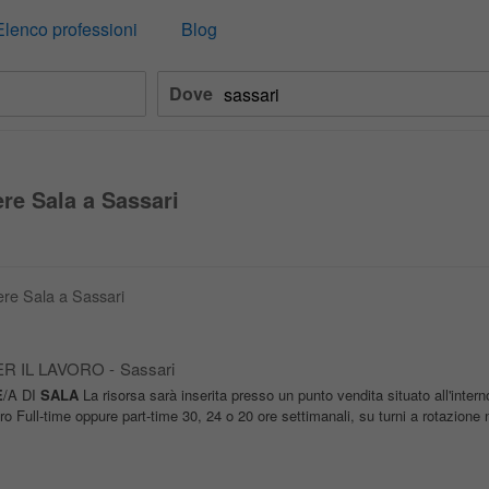
Elenco professioni
Blog
Dove
re Sala a Sassari
ere Sala a Sassari
ER IL LAVORO
-
Sassari
E
/A DI
SALA
La risorsa sarà inserita presso un punto vendita situato all'intern
 Full-time oppure part-time 30, 24 o 20 ore settimanali, su turni a rotazione n