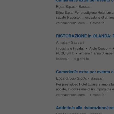
Etjca S.p.a.
-
Sassari
Etjca S.p.a. Per prestigioso Hotel Luxu
sabato 9 agosto, in occasione di un impo
vetrinaannunci.com
-
1 mese fa
RISTORAZIONE in OLANDA: Po
Amplia
-
Sassari
in cucina e in
sala
: • Aiuto Cuoco • R
REQUISITI: • almeno 1 anno di esperien
bakeca.it
-
5 giorni fa
Camerieri/e extra per evento co
Etjca Group S.p.A.
-
Sassari
Per prestigioso Hotel Luxury siamo alla
agosto, in occasione di un importante ev
vetrinaannunci.com
-
1 mese fa
Addetto/a alla ristorazione/cre
Chef Express spa
-
Sassari