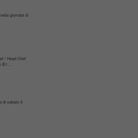
nella giornata di
ef / Head Chef
 B1...
ta di sabato 9