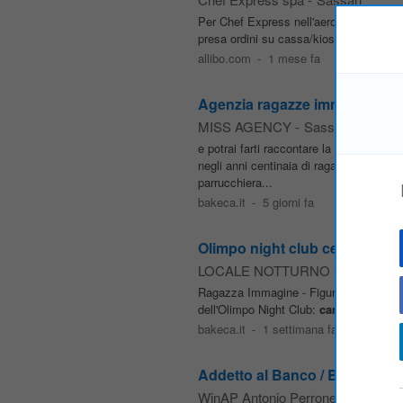
Per Chef Express nell'aeroporto di Cagli
presa ordini su cassa/kiosk, allestimen
allibo.com
-
1 mese fa
Agenzia ragazze immagine: ti of
MISS AGENCY
-
Sassari
e potrai farti raccontare la loro es
negli anni centinaia di ragazze come te
parrucchiera...
bakeca.it
-
5 giorni fa
Olimpo night club cerca ragaz
LOCALE NOTTURNO
-
Sassari
Ragazza Immagine - Figurante di
Sala
dell'Olimpo Night Club:
cameriera
, bar
bakeca.it
-
1 settimana fa
Addetto al Banco / Bartender (
WinAP Antonio Perrone
-
Sassari