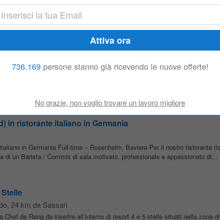
Tempo pieno Luogo di lavoro: Kiel, Germania Contratto: Tempo pieno Stipendio:
porto nella ricerca dell'alloggio 169 ore lavorative al mese ️ Un ambiente di...
stiva 2026
736.169
persone stanno già ricevendo le nuove offerte!
 Lucca, seleziona per azienda cliente operante nel settore dell'hotellerie per
lberghiera situata a La Maddalena (SS). Siamo alla ricerca di...
) in ristorante italiano in Germania
italiano in Germania Full-time – Rosenheim, Baviera Per il nostro ristorante it
a di un Barista / Commis di sala motivato, professionale e appassionato di...
Stelle
do
, 24 km da Sassari
Chef de Rang da inserire all’interno di resort 4 e 5 stelle situati nella zona d