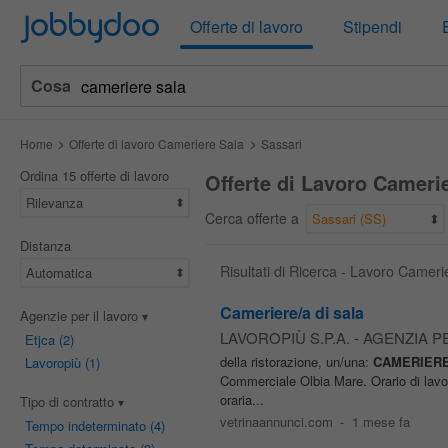
Jobbydoo
Offerte di lavoro
Stipendi
Cosa
Home
Offerte di lavoro Cameriere Sala
Sassari
Ordina 15 offerte di lavoro
Offerte di Lavoro Camerie
Rilevanza
Cerca offerte a
Sassari (SS)
Distanza
Risultati di Ricerca - Lavoro Cameri
Automatica
Cameriere/a di sala
Agenzie per il lavoro
LAVOROPIÙ S.P.A. - AGENZIA P
Etjca
(2)
della ristorazione, un/una:
CAMERIER
Lavoropiù
(1)
Commerciale Olbia Mare. Orario di lavoro
oraria...
Tipo di contratto
vetrinaannunci.com
-
1 mese fa
Tempo indeterminato
(4)