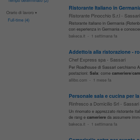
Tempo determinato
(2)
Ristorante Italiano in German
Orario di lavoro
Ristorante Pinocchio S.r.l
-
Sassari
Full-time
(4)
Ristorante italiano in Germania (Rot
con esperienza in Germania e conoscenz
bakeca.it
-
1 settimana fa
Addetto/a alla ristorazione - 
Chef Express spa
-
Sassari
Per Roadhouse di Sassari cerchiamo Adde
postazioni:
Sala
: come
cameriere
/
cam
allibo.com
-
1 mese fa
Personale sala e cucina per la I
Rinfresco a Domicilio Srl
-
Sassari
Un rinomato e apprezzato ristorante itali
de rang e
cameriere
da assumere immedia
bakeca.it
-
1 settimana fa
Camerieri/e extra per evento c