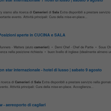
ry siamo alla ricerca di
Camerieri
di
Sala
Extra disponibili a prestare servizio 
rtante evento. Attività principali: Cura della mise-en-place...
sizioni aperte in CUCINA e SALA
unners - Waiters (aiuto
camerieri
) • Demi Chef - Chef de Partie • Sous Ch
za nella posizione richiesta • buon livello di inglese (idealmente almeno un
n star internazionale - hotel di lusso | sabato 9 agosto
 ricerca di
Camerieri
di
Sala
Extra disponibili a prestare servizio nella giorna
ento. Attività principali: Cura della mise-en-place. Accoglienza...
w - aereoporto di cagliari