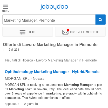
Jobbydoo
Jobbydoo
Marketing Manager, Piemonte
Offerte
di
Filtri
Ricevi le offerte
lavoro
Offerte di Lavoro Marketing Manager in Piemonte
1 - 15 di 231
Stipendi
Risultati di Ricerca - Lavoro Marketing Manager in Piemonte
Elenco
Ophthalmology Marketing Manager - Hybrid/Remote
professioni
MORGAN SRL
-
Novara
MORGAN SRL is seeking an experienced
Marketing
Manager
to join
Blog
its
Marketing
Team in Novara, Italy. The ideal candidate should have
over 3 years of experience in
marketing
, preferably within ophthalmic
companies. This hybrid role combines in-office...
appcast.io
-
2 giorni fa