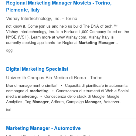
Regional Marketing Manager Mosfets - Torino,
Piemonte, Italy
Vishay Intertechnology, Inc.
-
Torino
not know it. Come join us and help us build The DNA of tech.™
Vishay Intertechnology, Inc. is a Fortune 1,000 Company listed on the
NYSE (VSH). Learn more at www.Vishay.com. Vishay Italy is
currently seeking applicants for Regional
Marketing
Manager
...
oggi
Digital Marketing Specialist
Università Campus Bio-Medico di Roma
-
Torino
Brand management o similari. • Capacità di pianificare in autonomia
campagne di
marketing
. • Conoscenza di strumenti di Web e Social
media
marketing
. • Conoscenza dello stack di Google: Google
Analytics, Tag
Manager
, Adform, Campaign
Manager
, Adserver...
ieri
Marketing Manager - Automotive