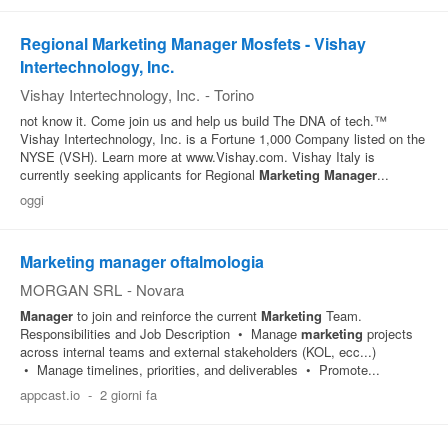
Pubblica
Regional Marketing Manager Mosfets - Vishay
Offerte
Intertechnology, Inc.
Vishay Intertechnology, Inc.
-
Torino
Area
not know it. Come join us and help us build The DNA of tech.™
Vishay Intertechnology, Inc. is a Fortune 1,000 Company listed on the
Aziende
NYSE (VSH). Learn more at www.Vishay.com. Vishay Italy is
currently seeking applicants for Regional
Marketing
Manager
...
oggi
Marketing manager oftalmologia
MORGAN SRL
-
Novara
Manager
to join and reinforce the current
Marketing
Team.
Responsibilities and Job Description • Manage
marketing
projects
across internal teams and external stakeholders (KOL, ecc...)
• Manage timelines, priorities, and deliverables • Promote...
appcast.io
-
2 giorni fa