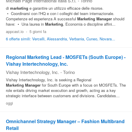
Michael Page International Italia S.r.l.
-
Torino
di
marketing
e garantire un utilizzo efficace delle risorse.
• Coordinarsi con l'HQ e con i colleghi del team internazionale.
Competenze ed esperienza A successful
Marketing
Manager
should
have: • Una laurea in
Marketing
, Economia o discipline affini...
appcast.io
-
5 giorni fa
6 offerte simili: Vercelli, Alessandria, Verbania, Cuneo, Novara...
Regional Marketing Lead - MOSFETs (South Europe) -
Vishay Intertechnology, Inc.
Vishay Intertechnology, Inc.
-
Torino
Vishay Intertechnology, Inc. is seeking a Regional
Marketing
Manager
for South Europe with a focus on MOSFETs. The
role entails driving market execution and growth, acting as a key
strategic interface between customers and divisions. Candidates...
oggi
Omnichannel Strategy Manager – Fashion Multibrand
Retail