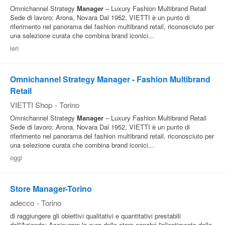
Omnichannel Strategy
Manager
– Luxury Fashion Multibrand Retail
Sede di lavoro: Arona, Novara Dal 1952, VIETTI è un punto di
riferimento nel panorama del fashion multibrand retail, riconosciuto per
una selezione curata che combina brand iconici...
ieri
Omnichannel Strategy Manager - Fashion Multibrand
Retail
VIETTI Shop
-
Torino
Omnichannel Strategy
Manager
– Luxury Fashion Multibrand Retail
Sede di lavoro: Arona, Novara Dal 1952, VIETTI è un punto di
riferimento nel panorama del fashion multibrand retail, riconosciuto per
una selezione curata che combina brand iconici...
oggi
Store Manager-Torino
adecco
-
Torino
di raggiungere gli obiettivi qualitativi e quantitativi prestabili
dall'Azienda; Assicurare la cura dello store nonché l'allestimento dello