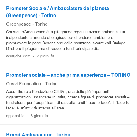
Promoter Sociale / Ambasciatore del pianeta
Pubblica
(Greenpeace) - Torino
Offerte
Greenpeace
-
Torino
Chi siamoGreenpeace è la più grande organizzazione ambientalista
Area
indipendente al mondo che agisce per difendere l’ambiente e
promuovere la pace.Descrizione della posizione lavorativaIl Dialogo
Aziende
Diretto è il programma di raccolta fondi principale di...
whatjobs.com
-
2 giorni fa
Promoter sociale – anche prima esperienza – TORINO
Cesvi Foundation
-
Torino
About the role Fondazione CESVI, una delle più importanti
organizzazioni umanitarie in Italia, ricerca figure di
promoter
sociali –
fundraisers per i propri team di raccolta fondi “face to face”. Il "face to
face" è un’attività interna all’area...
appcast.io
-
6 giorni fa
Brand Ambassador - Torino