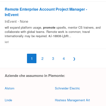
Remote Enterprise Account Project Manager -
InEvent
InEvent
-
None
will expand platform usage,
promote
upsells, mentor CS trainers, and
collaborate with global teams. Remote work is common; travel
internationally may be required. #J-18808-Ljbffr...
ieri
1
2
3
4
Aziende che assumono in Piemonte:
Alstom
Schneider Electric
Linde
Hostess Management Art