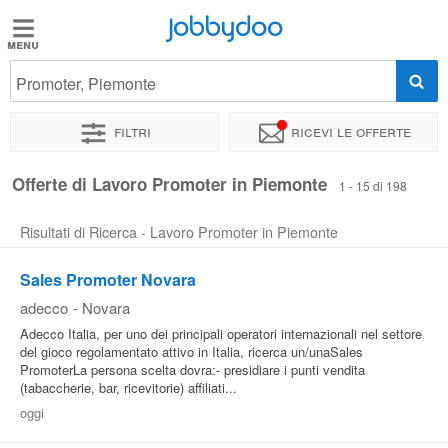
Jobbydoo
Jobbydoo
Promoter, Piemonte
Offerte
di
Filtri
Ricevi le offerte
lavoro
Offerte di Lavoro Promoter in Piemonte
1 - 15 di 198
Stipendi
Risultati di Ricerca - Lavoro Promoter in Piemonte
Elenco
Sales Promoter Novara
professioni
adecco
-
Novara
Adecco Italia, per uno dei principali operatori internazionali nel settore
del gioco regolamentato attivo in Italia, ricerca un/unaSales
Blog
PromoterLa persona scelta dovra:- presidiare i punti vendita
(tabaccherie, bar, ricevitorie) affiliati...
oggi