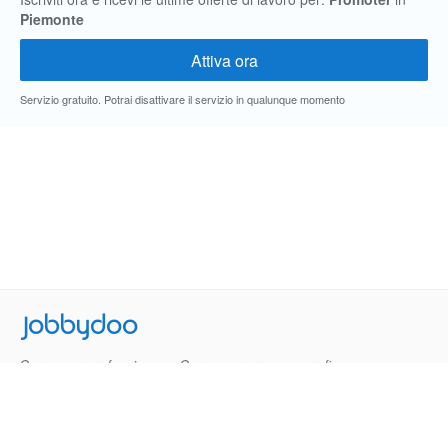
Piemonte
Servizio gratuito. Potrai disattivare il servizio in qualunque momento
Jobbydoo
Cerca per professione
Cerca per area geografica
Cerca per azienda
Termini e Condizioni
Privacy
Contatti