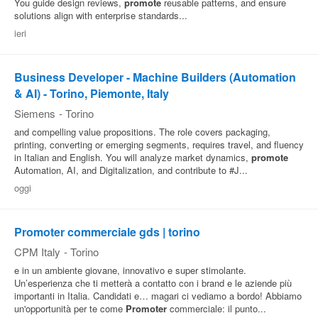
You guide design reviews,
promote
reusable patterns, and ensure
solutions align with enterprise standards...
ieri
Business Developer - Machine Builders (Automation
& AI) - Torino, Piemonte, Italy
Siemens
-
Torino
and compelling value propositions. The role covers packaging,
printing, converting or emerging segments, requires travel, and fluency
in Italian and English. You will analyze market dynamics,
promote
Automation, AI, and Digitalization, and contribute to #J...
oggi
Promoter commerciale gds | torino
CPM Italy
-
Torino
e in un ambiente giovane, innovativo e super stimolante.
Un’esperienza che ti metterà a contatto con i brand e le aziende più
importanti in Italia. Candidati e… magari ci vediamo a bordo! Abbiamo
un'opportunità per te come
Promoter
commerciale: il punto...