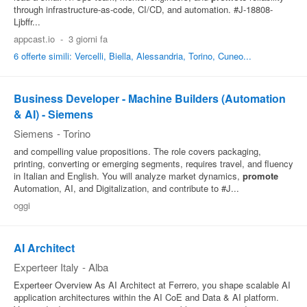
through infrastructure-as-code, CI/CD, and automation. #J-18808-
Ljbffr...
appcast.io
-
3 giorni fa
6 offerte simili: Vercelli, Biella, Alessandria, Torino, Cuneo...
Business Developer - Machine Builders (Automation
& AI) - Siemens
Siemens
-
Torino
and compelling value propositions. The role covers packaging,
printing, converting or emerging segments, requires travel, and fluency
in Italian and English. You will analyze market dynamics,
promote
Automation, AI, and Digitalization, and contribute to #J...
oggi
AI Architect
Experteer Italy
-
Alba
Experteer Overview As AI Architect at Ferrero, you shape scalable AI
application architectures within the AI CoE and Data & AI platform.