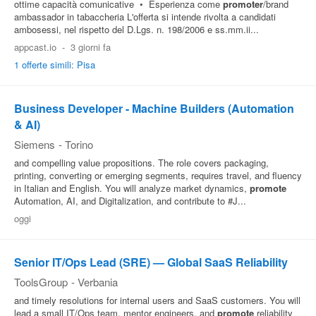
ottime capacità comunicative • Esperienza come
promoter
/brand
ambassador in tabaccheria L'offerta si intende rivolta a candidati
ambosessi, nel rispetto del D.Lgs. n. 198/2006 e ss.mm.ii...
appcast.io
-
3 giorni fa
1 offerte simili: Pisa
Business Developer - Machine Builders (Automation
& AI)
Siemens
-
Torino
and compelling value propositions. The role covers packaging,
printing, converting or emerging segments, requires travel, and fluency
in Italian and English. You will analyze market dynamics,
promote
Automation, AI, and Digitalization, and contribute to #J...
oggi
Senior IT/Ops Lead (SRE) — Global SaaS Reliability
ToolsGroup
-
Verbania
and timely resolutions for internal users and SaaS customers. You will
lead a small IT/Ops team, mentor engineers, and
promote
reliability