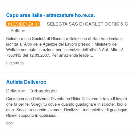
Pubblica
Capo area italia - attrezzature ho.re.ca.
Offerte
-
SELECTA SAS DI CARLET DORIS & C
IN EVIDENZA
i
-
Belluno
Area
Selecta è una Società di Ricerca e Selezione di San Vendemiano
iscritta all’Albo delle Agenzie del Lavoro presso il Ministero del
Aziende
Welfare con autorizzazione per l’esercizio dell’attività Aut. Min. n°
7363/RS del 12.03.2007. Per un’azienda leader...
3 giorni fa
Autista Deliveroo
Deliveroo
-
Trebaseleghe
Consegna con Deliveroo Diventa un Rider Deliveroo e trova il lavoro
che fa per te. Scegli tu dove e quando guadagnare in scooter, bici o
auto. Scegli tu quando lavorare. Realizza i tuoi obiettivi di guadagno.
Ricevi supporto in qualsiasi...
oggi