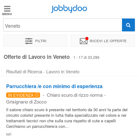
Jobbydoo
Jobbydoo
Veneto
Offerte
di
Filtri
Ricevi le offerte
lavoro
Offerte di Lavoro in Veneto
1 - 17 di 33.286
Stipendi
Risultati di Ricerca - Lavoro in Veneto
Elenco
Parrucchiera /e con minimo di esperienza
professioni
-
Chiaro scuro.di rizzo norma
-
IN EVIDENZA
i
Grisignano di Zocco
Il salone chiaro scuro è presente nel territorio da 30 anni fa parte del
Blog
circuito colorist presente in tutta Italia specializzato nel colore e nei
trattamenti tecnici non che sulla cura rispetto di cute e capelli
Cerchiamo un parrucchiere/a con...
ieri