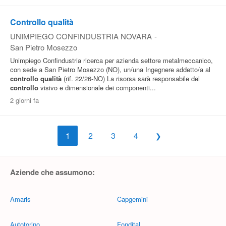
Controllo qualità
UNIMPIEGO CONFINDUSTRIA NOVARA
-
San Pietro Mosezzo
Unimpiego Confindustria ricerca per azienda settore metalmeccanico,
con sede a San Pietro Mosezzo (NO), un/una Ingegnere addetto/a al
controllo
qualità
(rif. 22/26-NO) La risorsa sarà responsabile del
controllo
visivo e dimensionale dei componenti...
2 giorni fa
1
2
3
4
Aziende che assumono:
Amaris
Capgemini
Autotorino
Fondital