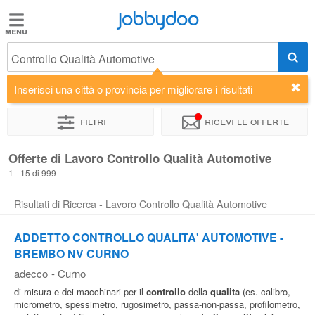
Jobbydoo
Jobbydoo
Controllo Qualità Automotive
Offerte
di
Inserisci una città o provincia per migliorare i risultati
lavoro
Filtri
Ricevi le offerte
Stipendi
Offerte di Lavoro Controllo Qualità Automotive
1 - 15 di 999
Elenco
Risultati di Ricerca - Lavoro Controllo Qualità Automotive
professioni
ADDETTO CONTROLLO QUALITA' AUTOMOTIVE -
BREMBO NV CURNO
Blog
adecco
-
Curno
di misura e dei macchinari per il
controllo
della
qualita
(es. calibro,
micrometro, spessimetro, rugosimetro, passa-non-passa, profilometro,