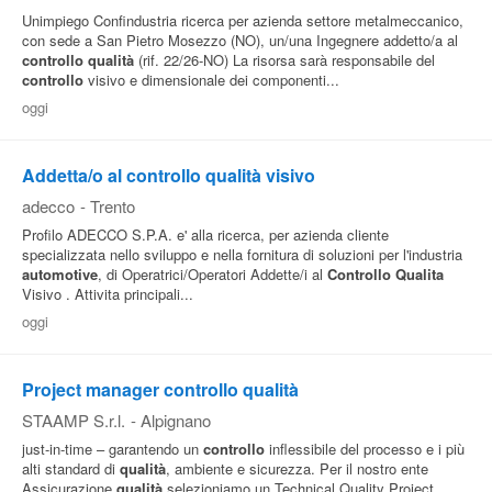
Unimpiego Confindustria ricerca per azienda settore metalmeccanico,
con sede a San Pietro Mosezzo (NO), un/una Ingegnere addetto/a al
controllo
qualità
(rif. 22/26-NO) La risorsa sarà responsabile del
controllo
visivo e dimensionale dei componenti...
oggi
Addetta/o al controllo qualità visivo
adecco
-
Trento
Profilo ADECCO S.P.A. e' alla ricerca, per azienda cliente
specializzata nello sviluppo e nella fornitura di soluzioni per l'industria
automotive
, di Operatrici/Operatori Addette/i al
Controllo
Qualita
Visivo . Attivita principali...
oggi
Project manager controllo qualità
STAAMP S.r.l.
-
Alpignano
just-in-time – garantendo un
controllo
inflessibile del processo e i più
alti standard di
qualità
, ambiente e sicurezza. Per il nostro ente
Assicurazione
qualità
selezioniamo un Technical Quality Project