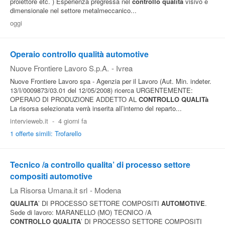
proiettore etc. ) Esperienza pregressa nel
controllo
qualita
visivo e
dimensionale nel settore metalmeccanico...
Pubblica
oggi
Offerte
Operaio controllo qualità automotive
Area
Nuove Frontiere Lavoro S.p.A.
-
Ivrea
Aziende
Nuove Frontiere Lavoro spa - Agenzia per il Lavoro (Aut. Min. indeter.
13/I/0009873/03.01 del 12/05/2008) ricerca URGENTEMENTE:
OPERAIO DI PRODUZIONE ADDETTO AL
CONTROLLO
QUALITà
La risorsa selezionata verrà inserita all’interno del reparto...
intervieweb.it
-
4 giorni fa
1 offerte simili: Trofarello
Tecnico /a controllo qualita’ di processo settore
compositi automotive
La Risorsa Umana.it srl
-
Modena
QUALITA
’ DI PROCESSO SETTORE COMPOSITI
AUTOMOTIVE
.
Sede di lavoro: MARANELLO (MO) TECNICO /A
CONTROLLO
QUALITA
’ DI PROCESSO SETTORE COMPOSITI