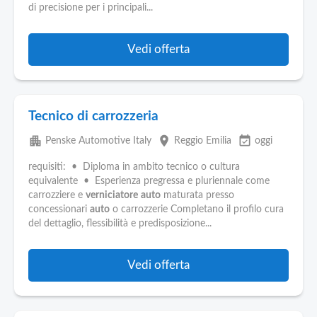
di precisione per i principali...
Vedi offerta
Tecnico di carrozzeria
apartment
place
event_available
Penske Automotive Italy
Reggio Emilia
oggi
requisiti: • Diploma in ambito tecnico o cultura
equivalente • Esperienza pregressa e pluriennale come
carrozziere e
verniciatore
auto
maturata presso
concessionari
auto
o carrozzerie Completano il profilo cura
del dettaglio, flessibilità e predisposizione...
Vedi offerta