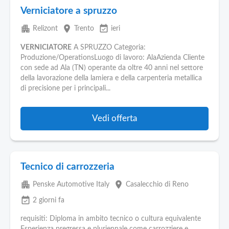
Verniciatore a spruzzo
apartment
place
event_available
Relizont
Trento
ieri
VERNICIATORE
A SPRUZZO Categoria:
Produzione/OperationsLuogo di lavoro: AlaAzienda Cliente
con sede ad Ala (TN) operante da oltre 40 anni nel settore
della lavorazione della lamiera e della carpenteria metallica
di precisione per i principali...
Vedi offerta
Tecnico di carrozzeria
apartment
place
Penske Automotive Italy
Casalecchio di Reno
event_available
2 giorni fa
requisiti: Diploma in ambito tecnico o cultura equivalente