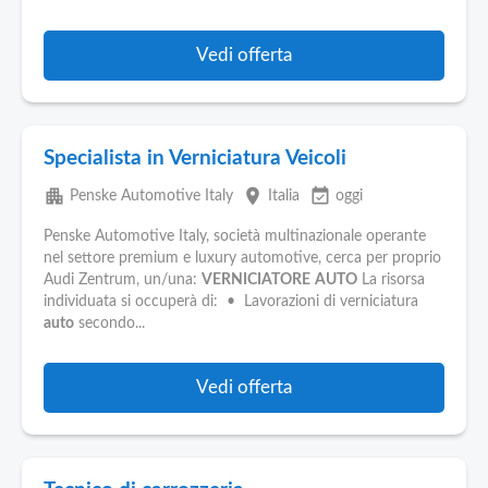
Vedi offerta
Specialista in Verniciatura Veicoli
apartment
place
event_available
Penske Automotive Italy
Italia
oggi
Penske Automotive Italy, società multinazionale operante
nel settore premium e luxury automotive, cerca per proprio
Audi Zentrum, un/una:
VERNICIATORE
AUTO
La risorsa
individuata si occuperà di: • Lavorazioni di verniciatura
auto
secondo...
Vedi offerta