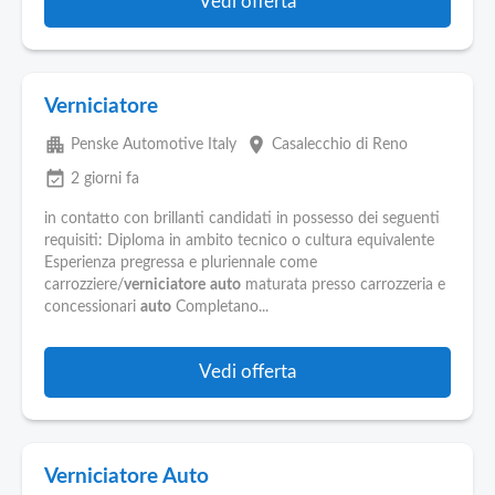
Vedi offerta
Verniciatore
apartment
place
Penske Automotive Italy
Casalecchio di Reno
event_available
2 giorni fa
in contatto con brillanti candidati in possesso dei seguenti
requisiti: Diploma in ambito tecnico o cultura equivalente
Esperienza pregressa e pluriennale come
carrozziere/
verniciatore
auto
maturata presso carrozzeria e
concessionari
auto
Completano...
Vedi offerta
Verniciatore Auto