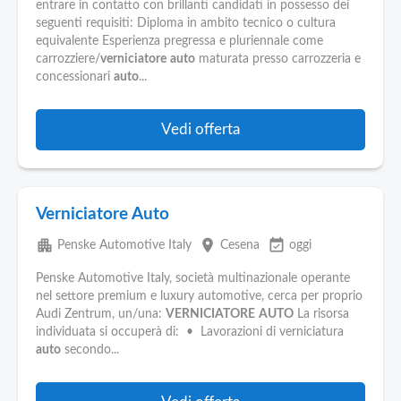
entrare in contatto con brillanti candidati in possesso dei
seguenti requisiti: Diploma in ambito tecnico o cultura
equivalente Esperienza pregressa e pluriennale come
carrozziere/
verniciatore
auto
maturata presso carrozzeria e
concessionari
auto
...
Vedi offerta
Verniciatore Auto
apartment
place
event_available
Penske Automotive Italy
Cesena
oggi
Penske Automotive Italy, società multinazionale operante
nel settore premium e luxury automotive, cerca per proprio
Audi Zentrum, un/una:
VERNICIATORE
AUTO
La risorsa
individuata si occuperà di: • Lavorazioni di verniciatura
auto
secondo...