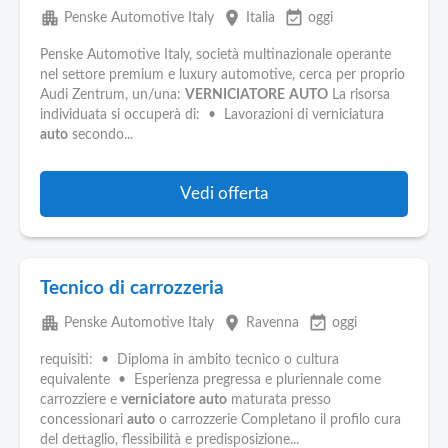
apartment
place
event_available
Penske Automotive Italy
Italia
oggi
Penske Automotive Italy, società multinazionale operante
nel settore premium e luxury automotive, cerca per proprio
Audi Zentrum, un/una:
VERNICIATORE
AUTO
La risorsa
individuata si occuperà di: • Lavorazioni di verniciatura
auto
secondo...
Vedi offerta
Tecnico di carrozzeria
apartment
place
event_available
Penske Automotive Italy
Ravenna
oggi
requisiti: • Diploma in ambito tecnico o cultura
equivalente • Esperienza pregressa e pluriennale come
carrozziere e
verniciatore
auto
maturata presso
concessionari
auto
o carrozzerie Completano il profilo cura
del dettaglio, flessibilità e predisposizione...