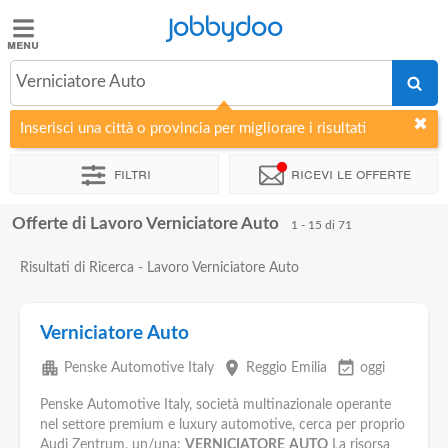
Jobbydoo
Jobbydoo
Verniciatore Auto
Offerte
di
Inserisci una città o provincia per migliorare i risultati
lavoro
Filtri
Ricevi le offerte
Stipendi
Offerte di Lavoro Verniciatore Auto
1 - 15 di 71
Elenco
Risultati di Ricerca - Lavoro Verniciatore Auto
professioni
Verniciatore Auto
Blog
apartment
place
event_available
Penske Automotive Italy
Reggio Emilia
oggi
Penske Automotive Italy, società multinazionale operante
nel settore premium e luxury automotive, cerca per proprio
Audi Zentrum, un/una:
VERNICIATORE
AUTO
La risorsa