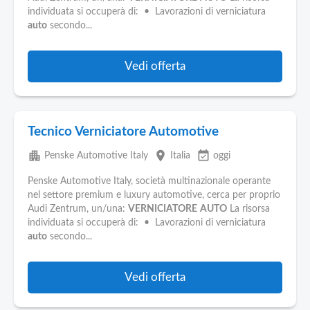
Pubblica
individuata si occuperà di: • Lavorazioni di verniciatura
Offerte
auto
secondo...
Area
Vedi offerta
Aziende
Tecnico Verniciatore Automotive
apartment
place
event_available
Penske Automotive Italy
Italia
oggi
Penske Automotive Italy, società multinazionale operante
nel settore premium e luxury automotive, cerca per proprio
Audi Zentrum, un/una:
VERNICIATORE
AUTO
La risorsa
individuata si occuperà di: • Lavorazioni di verniciatura
auto
secondo...
Vedi offerta