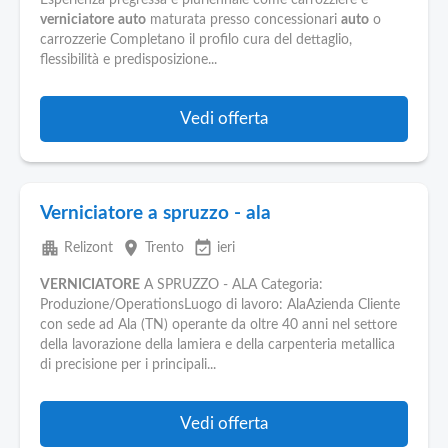
Esperienza pregressa e pluriennale come carrozziere e
verniciatore
auto
maturata presso concessionari
auto
o
carrozzerie Completano il profilo cura del dettaglio,
flessibilità e predisposizione...
Vedi offerta
Verniciatore a spruzzo - ala
apartment
place
event_available
Relizont
Trento
ieri
VERNICIATORE
A SPRUZZO - ALA Categoria:
Produzione/OperationsLuogo di lavoro: AlaAzienda Cliente
con sede ad Ala (TN) operante da oltre 40 anni nel settore
della lavorazione della lamiera e della carpenteria metallica
di precisione per i principali...
Vedi offerta