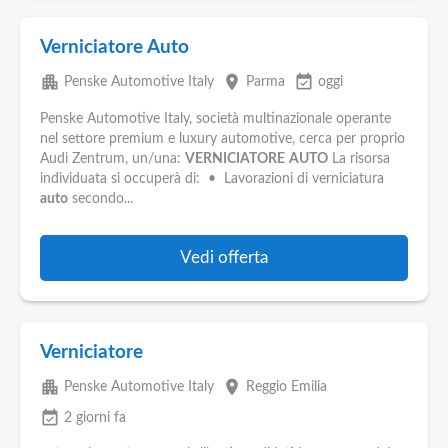
Verniciatore Auto
apartment
place
event_available
Penske Automotive Italy
Parma
oggi
Penske Automotive Italy, società multinazionale operante
nel settore premium e luxury automotive, cerca per proprio
Audi Zentrum, un/una:
VERNICIATORE
AUTO
La risorsa
individuata si occuperà di: • Lavorazioni di verniciatura
auto
secondo...
Vedi offerta
Verniciatore
apartment
place
Penske Automotive Italy
Reggio Emilia
event_available
2 giorni fa