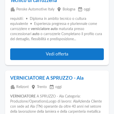
Tecnico di carrozzeria
apartment
place
event_available
Penske Automotive Italy
Bologna
oggi
requisiti: • Diploma in ambito tecnico o cultura
equivalente • Esperienza pregressa e pluriennale come
carrozziere e
verniciatore
auto
maturata presso
concessionari
auto
o carrozzerie Completano il profilo cura
del dettaglio, flessibilità e predisposizione...
Vedi offerta
VERNICIATORE A SPRUZZO - Ala
apartment
place
event_available
Relizont
Trento
oggi
VERNICIATORE
A SPRUZZO - Ala Categoria:
Produzione/OperationsLuogo di lavoro: AlaAzienda Cliente
con sede ad Ala (TN) operante da oltre 40 anni nel settore
della lavorazione della lamiera e della carpenteria metallica