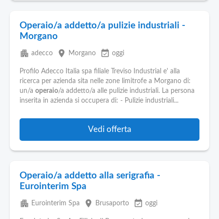
Operaio/a addetto/a pulizie industriali -
Morgano
apartment
place
event_available
adecco
Morgano
oggi
Profilo Adecco Italia spa filiale Treviso Industrial e' alla
ricerca per azienda sita nelle zone limitrofe a Morgano di:
un/a
operaio
/a addetto/a alle pulizie industriali. La persona
inserita in azienda si occupera di: - Pulizie industriali...
Vedi offerta
Operaio/a addetto alla serigrafia -
Eurointerim Spa
apartment
place
event_available
Eurointerim Spa
Brusaporto
oggi