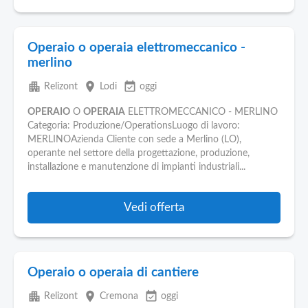
Operaio o operaia elettromeccanico -
merlino
apartment
place
event_available
Relizont
Lodi
oggi
OPERAIO
O
OPERAIA
ELETTROMECCANICO - MERLINO
Categoria: Produzione/OperationsLuogo di lavoro:
MERLINOAzienda Cliente con sede a Merlino (LO),
operante nel settore della progettazione, produzione,
installazione e manutenzione di impianti industriali...
Vedi offerta
Operaio o operaia di cantiere
apartment
place
event_available
Relizont
Cremona
oggi