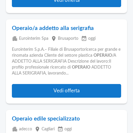
Vedi offerta
Operaio/a addetto alla serigrafia
apartment
place
event_available
Eurointerim Spa
Brusaporto
oggi
Eurointerim S.p.A.– Filiale di Brusaportoricerca per grande e
rinomata azienda Cliente del settore plastica
OPERAIO
/A
ADDETTO ALLA SERIGRAFIA Descrizione del lavoro:Il
profilo professionale ricercato di
OPERAIO
ADDETTO
ALLA SERIGRAFIA, lavorando...
Vedi offerta
Operaio edile specializzato
apartment
place
event_available
adecco
Cagliari
oggi