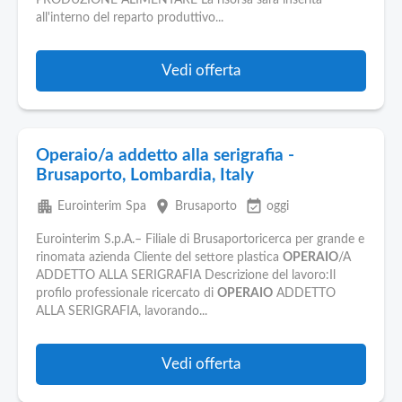
PRODUZIONE ALIMENTARE La risorsa sara inserita
all'interno del reparto produttivo...
Vedi offerta
Operaio/a addetto alla serigrafia -
Brusaporto, Lombardia, Italy
apartment
place
event_available
Eurointerim Spa
Brusaporto
oggi
Eurointerim S.p.A.– Filiale di Brusaportoricerca per grande e
rinomata azienda Cliente del settore plastica
OPERAIO
/A
ADDETTO ALLA SERIGRAFIA Descrizione del lavoro:Il
profilo professionale ricercato di
OPERAIO
ADDETTO
ALLA SERIGRAFIA, lavorando...
Vedi offerta