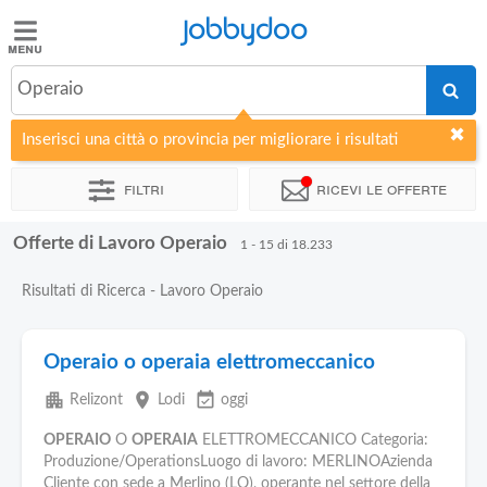
Jobbydoo
Jobbydoo
Operaio
Offerte
di
Inserisci una città o provincia per migliorare i risultati
lavoro
Filtri
Ricevi le offerte
Stipendi
Offerte di Lavoro Operaio
1 - 15 di 18.233
Elenco
Risultati di Ricerca - Lavoro Operaio
professioni
Operaio o operaia elettromeccanico
Blog
apartment
place
event_available
Relizont
Lodi
oggi
OPERAIO
O
OPERAIA
ELETTROMECCANICO Categoria:
Produzione/OperationsLuogo di lavoro: MERLINOAzienda
Cliente con sede a Merlino (LO), operante nel settore della