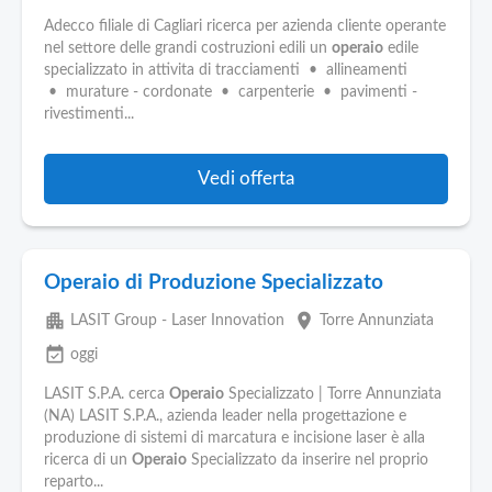
Adecco filiale di Cagliari ricerca per azienda cliente operante
nel settore delle grandi costruzioni edili un
operaio
edile
specializzato in attivita di tracciamenti • allineamenti
• murature - cordonate • carpenterie • pavimenti -
rivestimenti...
Vedi offerta
Operaio di Produzione Specializzato
apartment
place
LASIT Group - Laser Innovation
Torre Annunziata
event_available
oggi
LASIT S.P.A. cerca
Operaio
Specializzato | Torre Annunziata
(NA) LASIT S.P.A., azienda leader nella progettazione e
produzione di sistemi di marcatura e incisione laser è alla
ricerca di un
Operaio
Specializzato da inserire nel proprio
reparto...