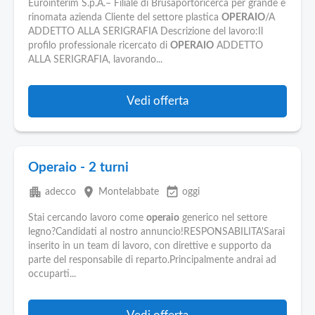
Eurointerim S.p.A.– Filiale di Brusaportoricerca per grande e
rinomata azienda Cliente del settore plastica
OPERAIO
/A
ADDETTO ALLA SERIGRAFIA Descrizione del lavoro:Il
profilo professionale ricercato di
OPERAIO
ADDETTO
ALLA SERIGRAFIA, lavorando...
Vedi offerta
Operaio - 2 turni
apartment
place
event_available
adecco
Montelabbate
oggi
Stai cercando lavoro come
operaio
generico nel settore
legno?Candidati al nostro annuncio!RESPONSABILITA'Sarai
inserito in un team di lavoro, con direttive e supporto da
parte del responsabile di reparto.Principalmente andrai ad
occuparti...