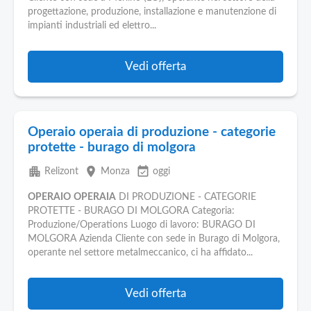
Pubblica
progettazione, produzione, installazione e manutenzione di
Offerte
impianti industriali ed elettro...
Area
Vedi offerta
Aziende
Operaio operaia di produzione - categorie
protette - burago di molgora
apartment
place
event_available
Relizont
Monza
oggi
OPERAIO
OPERAIA
DI PRODUZIONE - CATEGORIE
PROTETTE - BURAGO DI MOLGORA Categoria:
Produzione/Operations Luogo di lavoro: BURAGO DI
MOLGORA Azienda Cliente con sede in Burago di Molgora,
operante nel settore metalmeccanico, ci ha affidato...
Vedi offerta