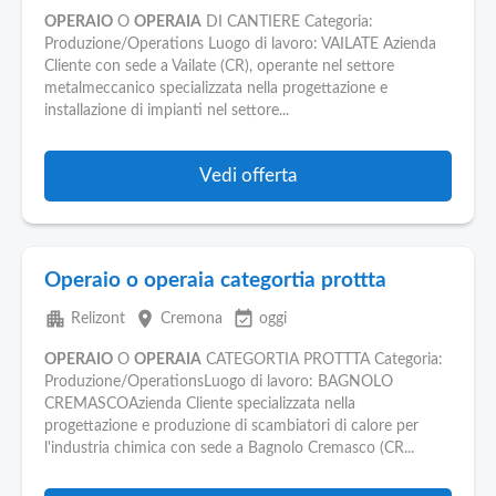
OPERAIO
O
OPERAIA
DI CANTIERE Categoria:
Produzione/Operations Luogo di lavoro: VAILATE Azienda
Cliente con sede a Vailate (CR), operante nel settore
metalmeccanico specializzata nella progettazione e
installazione di impianti nel settore...
Vedi offerta
Operaio o operaia categortia prottta
apartment
place
event_available
Relizont
Cremona
oggi
OPERAIO
O
OPERAIA
CATEGORTIA PROTTTA Categoria:
Produzione/OperationsLuogo di lavoro: BAGNOLO
CREMASCOAzienda Cliente specializzata nella
progettazione e produzione di scambiatori di calore per
l'industria chimica con sede a Bagnolo Cremasco (CR...