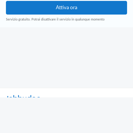
Servizio gratuito. Potrai disattivare il servizio in qualunque momento
Jobbydoo
Cerca per professione
Cerca per area geografica
Cerca per azienda