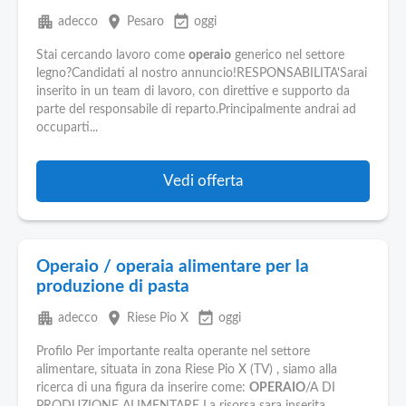
apartment
place
event_available
adecco
Pesaro
oggi
Stai cercando lavoro come
operaio
generico nel settore
legno?Candidati al nostro annuncio!RESPONSABILITA'Sarai
inserito in un team di lavoro, con direttive e supporto da
parte del responsabile di reparto.Principalmente andrai ad
occuparti...
Vedi offerta
Operaio / operaia alimentare per la
produzione di pasta
apartment
place
event_available
adecco
Riese Pio X
oggi
Profilo Per importante realta operante nel settore
alimentare, situata in zona Riese Pio X (TV) , siamo alla
ricerca di una figura da inserire come:
OPERAIO
/A DI