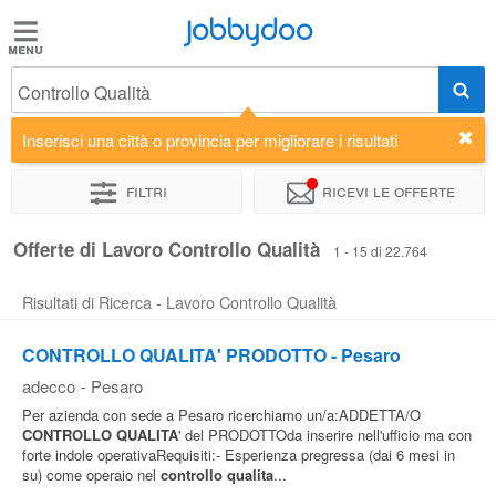
Jobbydoo
Jobbydoo
Controllo Qualità
Offerte
di
Inserisci una città o provincia per migliorare i risultati
lavoro
Filtri
Ricevi le offerte
Stipendi
Offerte di Lavoro Controllo Qualità
1 - 15 di 22.764
Risultati di Ricerca - Lavoro Controllo Qualità
Elenco
professioni
CONTROLLO QUALITA' PRODOTTO - Pesaro
adecco
-
Pesaro
Blog
Per azienda con sede a Pesaro ricerchiamo un/a:ADDETTA/O
CONTROLLO
QUALITA
' del PRODOTTOda inserire nell'ufficio ma con
forte indole operativaRequisiti:- Esperienza pregressa (dai 6 mesi in
su) come operaio nel
controllo
qualita
...