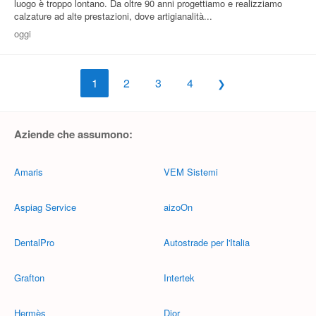
luogo è troppo lontano. Da oltre 90 anni progettiamo e realizziamo
calzature ad alte prestazioni, dove artigianalità...
oggi
1
2
3
4
Aziende che assumono:
Amaris
VEM Sistemi
Aspiag Service
aizoOn
DentalPro
Autostrade per l'Italia
Grafton
Intertek
Hermès
Dior