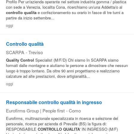
Profilo Per un'azienda operante nel settore industria gomma / plastica
con sede a Venezia, localita Cona, ricerchiamo un/una Addetta/o al
controllo
qualita
e confezionamento su orario in fasce di tre turni a
partire da inizio settembre...
oggi
Controllo qualità
SCARPA
-
Treviso
Quality
Control
Specialist (M/F/D) Chi siamo In SCARPA siamo
formati dalle montagne e aiutiamo le persone a dimostrare che nessun
luogo è troppo lontano. Da oltre 90 anni progettiamo e realizziamo
calzature ad alte prestazioni, dove artigianalità...
oggi
Responsabile controllo qualità in ingresso
Eurofirms Group | People first
-
Como
Eurofirms, multinazionale specializzata in ricerca e selezione del
personale, ricerca per azienda di Prevalle (BS) la figura di:
RESPONSABILE
CONTROLLO
QUALITA
' IN INGRESSO (M/F)