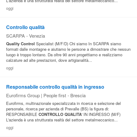
L'azienda è una strutturata realtà del settore metalmeccanico...
oggi
Controllo qualità
SCARPA
-
Venezia
Quality
Control
Specialist (M/F/D) Chi siamo In SCARPA siamo
formati dalle montagne e aiutiamo le persone a dimostrare che nessun
luogo è troppo lontano. Da oltre 90 anni progettiamo e realizziamo
calzature ad alte prestazioni, dove artigianalità...
oggi
Responsabile controllo qualità in ingresso
Eurofirms Group | People first
-
Brescia
Eurofirms, multinazionale specializzata in ricerca e selezione del
personale, ricerca per azienda di Prevalle (BS) la figura di:
RESPONSABILE
CONTROLLO
QUALITA
' IN INGRESSO (M/F)
L'azienda è una strutturata realtà del settore metalmeccanico...
oggi