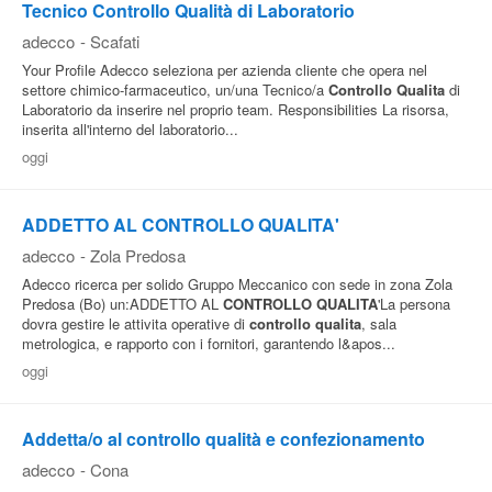
Tecnico Controllo Qualità di Laboratorio
adecco
-
Scafati
Your Profile Adecco seleziona per azienda cliente che opera nel
settore chimico-farmaceutico, un/una Tecnico/a
Controllo
Qualita
di
Laboratorio da inserire nel proprio team. Responsibilities La risorsa,
inserita all'interno del laboratorio...
oggi
ADDETTO AL CONTROLLO QUALITA'
adecco
-
Zola Predosa
Adecco ricerca per solido Gruppo Meccanico con sede in zona Zola
Predosa (Bo) un:ADDETTO AL
CONTROLLO
QUALITA
'La persona
dovra gestire le attivita operative di
controllo
qualita
, sala
metrologica, e rapporto con i fornitori, garantendo l&apos...
oggi
Addetta/o al controllo qualità e confezionamento
adecco
-
Cona