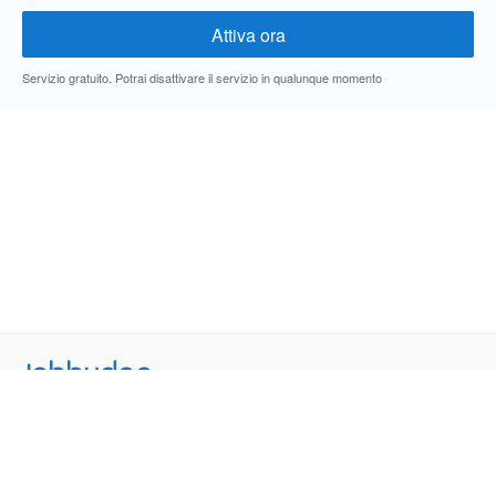
Servizio gratuito. Potrai disattivare il servizio in qualunque momento
Jobbydoo
Cerca per professione
Cerca per area geografica
Cerca per azienda