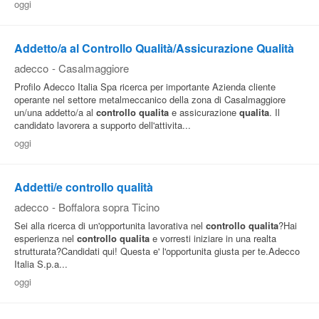
oggi
Pubblica
Offerte
Addetto/a al Controllo Qualità/Assicurazione Qualità
adecco
-
Casalmaggiore
Area
Profilo Adecco Italia Spa ricerca per importante Azienda cliente
operante nel settore metalmeccanico della zona di Casalmaggiore
Aziende
un/una addetto/a al
controllo
qualita
e assicurazione
qualita
. Il
candidato lavorera a supporto dell'attivita...
oggi
Addetti/e controllo qualità
adecco
-
Boffalora sopra Ticino
Sei alla ricerca di un'opportunita lavorativa nel
controllo
qualita
?Hai
esperienza nel
controllo
qualita
e vorresti iniziare in una realta
strutturata?Candidati qui! Questa e' l'opportunita giusta per te.Adecco
Italia S.p.a...
oggi