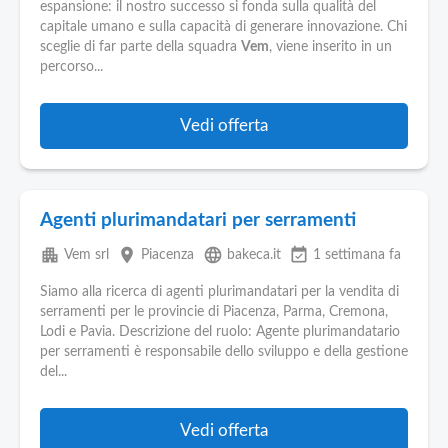
Pubblica
espansione: il nostro successo si fonda sulla qualità del
Offerte
capitale umano e sulla capacità di generare innovazione. Chi
sceglie di far parte della squadra
Vem
, viene inserito in un
percorso...
Area
Aziende
Vedi offerta
Agenti plurimandatari per serramenti
apartment
place
language
event_available
Vem srl
Piacenza
bakeca.it
1 settimana fa
Siamo alla ricerca di agenti plurimandatari per la vendita di
serramenti per le provincie di Piacenza, Parma, Cremona,
Lodi e Pavia. Descrizione del ruolo: Agente plurimandatario
per serramenti è responsabile dello sviluppo e della gestione
del...
Vedi offerta