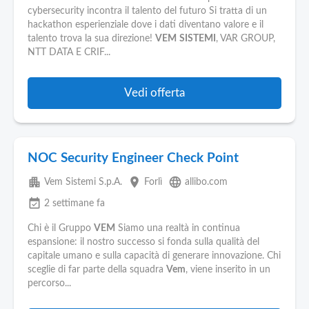
cybersecurity incontra il talento del futuro Si tratta di un
hackathon esperienziale dove i dati diventano valore e il
talento trova la sua direzione!
VEM
SISTEMI
, VAR GROUP,
NTT DATA E CRIF...
Vedi offerta
NOC Security Engineer Check Point
apartment
place
language
Vem Sistemi S.p.A.
Forlì
allibo.com
event_available
2 settimane fa
Chi è il Gruppo
VEM
Siamo una realtà in continua
espansione: il nostro successo si fonda sulla qualità del
capitale umano e sulla capacità di generare innovazione. Chi
sceglie di far parte della squadra
Vem
, viene inserito in un
percorso...