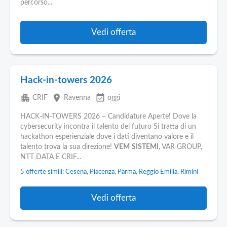
percorso...
Vedi offerta
Hack-in-towers 2026
apartment
place
event_available
CRIF
Ravenna
oggi
HACK-IN-TOWERS 2026 – Candidature Aperte! Dove la
cybersecurity incontra il talento del futuro Si tratta di un
hackathon esperienziale dove i dati diventano valore e il
talento trova la sua direzione!
VEM
SISTEMI
, VAR GROUP,
NTT DATA E CRIF...
5 offerte simili: Cesena, Piacenza, Parma, Reggio Emilia, Rimini
Vedi offerta