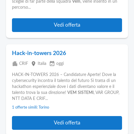
sceglie di far parte della squadra
Vem
, viene inserito in un
percorso...
Vedi offerta
Hack-in-towers 2026
apartment
place
event_available
CRIF
Italia
oggi
HACK-IN-TOWERS 2026 – Candidature Aperte! Dove la
cybersecurity incontra il talento del futuro Si tratta di un
hackathon esperienziale dove i dati diventano valore e il
talento trova la sua direzione!
VEM
SISTEMI
, VAR GROUP,
NTT DATA E CRIF...
1 offerte simili: Torino
Vedi offerta