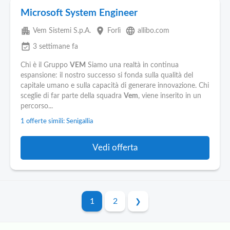
Microsoft System Engineer
apartment
place
language
Vem Sistemi S.p.A.
Forlì
allibo.com
event_available
3 settimane fa
Chi è il Gruppo
VEM
Siamo una realtà in continua
espansione: il nostro successo si fonda sulla qualità del
capitale umano e sulla capacità di generare innovazione. Chi
sceglie di far parte della squadra
Vem
, viene inserito in un
percorso...
1 offerte simili: Senigallia
Vedi offerta
1
2