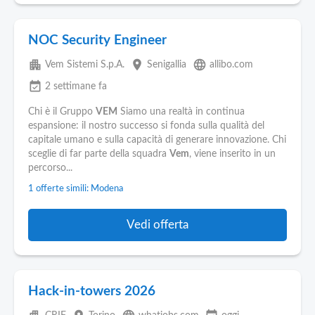
NOC Security Engineer
apartment
place
language
Vem Sistemi S.p.A.
Senigallia
allibo.com
event_available
2 settimane fa
Chi è il Gruppo
VEM
Siamo una realtà in continua
espansione: il nostro successo si fonda sulla qualità del
capitale umano e sulla capacità di generare innovazione. Chi
sceglie di far parte della squadra
Vem
, viene inserito in un
percorso...
1 offerte simili: Modena
Vedi offerta
Hack-in-towers 2026