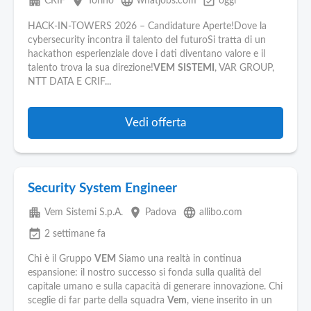
apartment
place
language
event_available
CRIF
Torino
whatjobs.com
oggi
HACK-IN-TOWERS 2026 – Candidature Aperte!Dove la
cybersecurity incontra il talento del futuroSi tratta di un
hackathon esperienziale dove i dati diventano valore e il
talento trova la sua direzione!
VEM
SISTEMI
, VAR GROUP,
NTT DATA E CRIF...
Vedi offerta
Security System Engineer
apartment
place
language
Vem Sistemi S.p.A.
Padova
allibo.com
event_available
2 settimane fa
Chi è il Gruppo
VEM
Siamo una realtà in continua
espansione: il nostro successo si fonda sulla qualità del
capitale umano e sulla capacità di generare innovazione. Chi
sceglie di far parte della squadra
Vem
, viene inserito in un