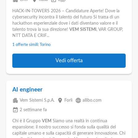
HACK-IN-TOWERS 2026 – Candidature Aperte! Dove la
cybersecurity incontra il talento del futuro Si tratta di un
hackathon esperienziale dove i dati diventano valore e il
talento trova la sua direzione!
VEM
SISTEMI
, VAR GROUP,
NTT DATA E CRIF...
1 offerte simili: Torino
Vedi offerta
AI engineer
apartment
place
language
Vem Sistemi S.p.A.
Forlì
allibo.com
event_available
2 settimane fa
Chi è il Gruppo
VEM
Siamo una realtà in continua
espansione: il nostro successo si fonda sulla qualità del
capitale umano e sulla capacità di generare innovazione. Chi