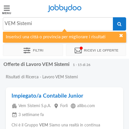
Jobbydoo
Jobbydoo
VEM Sistemi
Offerte
di
Inserisci una città o provincia per migliorare i risultati
lavoro
Filtri
Ricevi le offerte
Stipendi
Offerte di Lavoro VEM Sistemi
1 - 15 di 26
Elenco
Risultati di Ricerca - Lavoro VEM Sistemi
professioni
Impiegato/a Contabile Junior
Blog
apartment
place
language
Vem Sistemi S.p.A.
Forlì
allibo.com
event_available
3 settimane fa
Chi è il Gruppo
VEM
Siamo una realtà in continua