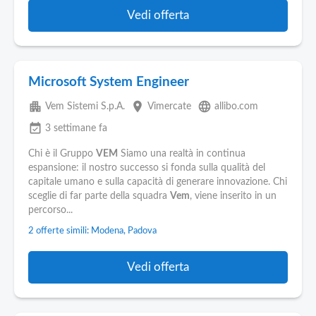
Vedi offerta
Microsoft System Engineer
apartment
place
language
Vem Sistemi S.p.A.
Vimercate
allibo.com
event_available
3 settimane fa
Chi è il Gruppo
VEM
Siamo una realtà in continua
espansione: il nostro successo si fonda sulla qualità del
capitale umano e sulla capacità di generare innovazione. Chi
sceglie di far parte della squadra
Vem
, viene inserito in un
percorso...
2 offerte simili: Modena, Padova
Vedi offerta