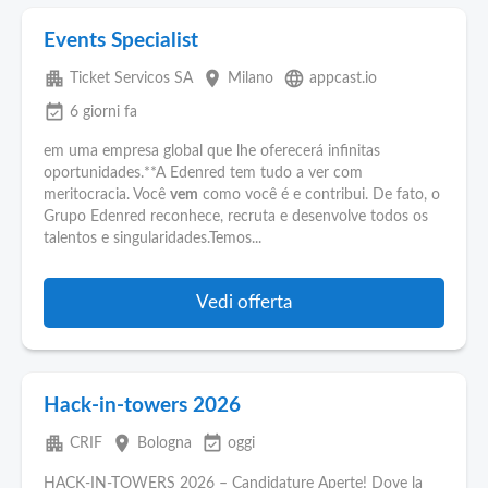
Events Specialist
apartment
place
language
Ticket Servicos SA
Milano
appcast.io
event_available
6 giorni fa
em uma empresa global que lhe oferecerá infinitas
oportunidades.**A Edenred tem tudo a ver com
meritocracia. Você
vem
como você é e contribui. De fato, o
Grupo Edenred reconhece, recruta e desenvolve todos os
talentos e singularidades.Temos...
Vedi offerta
Hack-in-towers 2026
apartment
place
event_available
CRIF
Bologna
oggi
HACK-IN-TOWERS 2026 – Candidature Aperte! Dove la