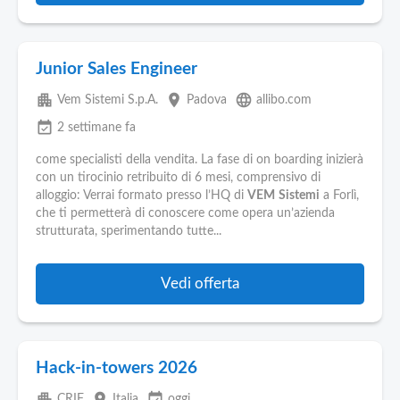
Junior Sales Engineer
apartment
place
language
Vem Sistemi S.p.A.
Padova
allibo.com
event_available
2 settimane fa
come specialisti della vendita. La fase di on boarding inizierà
con un tirocinio retribuito di 6 mesi, comprensivo di
alloggio: Verrai formato presso l’HQ di
VEM
Sistemi
a Forlì,
che ti permetterà di conoscere come opera un’azienda
strutturata, sperimentando tutte...
Vedi offerta
Hack-in-towers 2026
apartment
place
event_available
CRIF
Italia
oggi