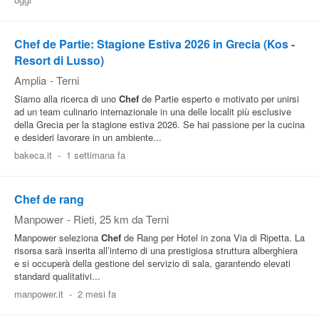
Pubblica
Offerte
Chef de Partie: Stagione Estiva 2026 in Grecia (Kos -
Resort di Lusso)
Amplia
-
Terni
Area
Siamo alla ricerca di uno
Chef
de Partie esperto e motivato per unirsi
Aziende
ad un team culinario internazionale in una delle localit più esclusive
della Grecia per la stagione estiva 2026. Se hai passione per la cucina
e desideri lavorare in un ambiente...
bakeca.it
-
1 settimana fa
Chef de rang
Manpower
-
Rieti
, 25 km da Terni
Manpower seleziona
Chef
de Rang per Hotel in zona Via di Ripetta. La
risorsa sarà inserita all’interno di una prestigiosa struttura alberghiera
e si occuperà della gestione del servizio di sala, garantendo elevati
standard qualitativi...
manpower.it
-
2 mesi fa