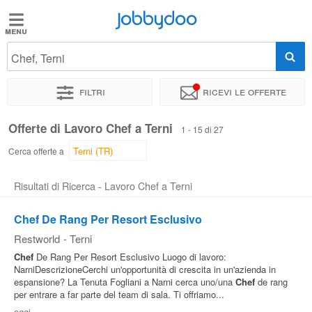
Jobbydoo
Jobbydoo
Chef, Terni
Offerte
di
Filtri
Ricevi le offerte
lavoro
Offerte di Lavoro Chef a Terni
1 - 15 di 27
Stipendi
Cerca offerte a
Risultati di Ricerca - Lavoro Chef a Terni
Elenco
professioni
Chef De Rang Per Resort Esclusivo
Restworld
-
Terni
Blog
Chef
De Rang Per Resort Esclusivo Luogo di lavoro:
NarniDescrizioneCerchi un'opportunità di crescita in un'azienda in
espansione? La Tenuta Fogliani a Narni cerca uno/una
Chef
de rang
per entrare a far parte del team di sala. Ti offriamo...
oggi