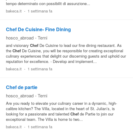
tempo determinato con possibilit di assunzione...
bakeca.it
-
1 settimana fa
Chef De Cuisine- Fine Dining
hosco_abroad
-
Terni
and visionary
Chef
De Cuisine to lead our fine dining restaurant. As
the
Chef
De Cuisine, you will be responsible for creating exceptional
culinary experiences that delight our discerning guests and uphold our
reputation for excellence. - Develop and implement...
bakeca.it
-
1 settimana fa
Chef de partie
hosco_abroad
-
Terni
Are you ready to elevate your culinary career in a dynamic, high-
calibre kitchen? The Villa, located in the heart of St. Julian’s, is
looking for a passionate and talented
Chef
de Partie to join our
exceptional team. The Villa is home to two...
bakeca.it
-
1 settimana fa