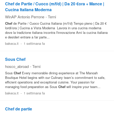
Chef de Partie / Cuoco (m/f/d) | Da 20 €ora + Mance |
Cucina Italiana Moderna
WinAP Antonio Perrone
-
Terni
Chef
de Partie / Cuoco Cucina Italiana (m/f/d) Tempo pieno | Da 20 €
lordi/ora | Cucina a Vista Moderna ‍ Lavora in una cucina moderna
dove la tradizione italiana incontra l'innovazione Ami la cucina italiana
e desideri entrare a far parte...
bakeca.it
-
1 settimana fa
Sous Chef
hosco_abroad
-
Terni
Sous
Chef
Every memorable dining experience at The Manoah
Boutique Hotel begins with our Culinary team’s commitment to safe,
efficient operations and exceptional cuisine. Your passion for
managing food preparation as Sous
Chef
will inspire your team...
bakeca.it
-
1 settimana fa
Chef de partie