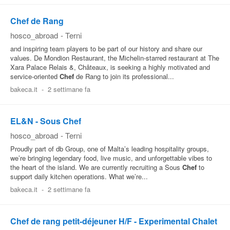
Chef de Rang
hosco_abroad
-
Terni
and inspiring team players to be part of our history and share our
values. De Mondion Restaurant, the Michelin-starred restaurant at The
Xara Palace Relais &, Châteaux, is seeking a highly motivated and
service-oriented
Chef
de Rang to join its professional...
bakeca.it
-
2 settimane fa
EL&N - Sous Chef
hosco_abroad
-
Terni
Proudly part of db Group, one of Malta’s leading hospitality groups,
we’re bringing legendary food, live music, and unforgettable vibes to
the heart of the island. We are currently recruiting a Sous
Chef
to
support daily kitchen operations. What we’re...
bakeca.it
-
2 settimane fa
Chef de rang petit-déjeuner H/F - Experimental Chalet