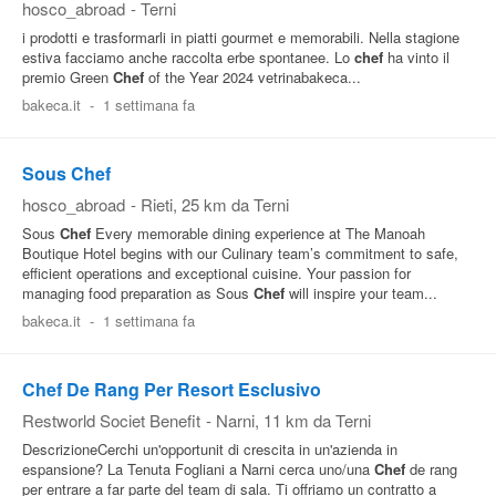
hosco_abroad
-
Terni
i prodotti e trasformarli in piatti gourmet e memorabili. Nella stagione
estiva facciamo anche raccolta erbe spontanee. Lo
chef
ha vinto il
premio Green
Chef
of the Year 2024 vetrinabakeca...
bakeca.it
-
1 settimana fa
Sous Chef
hosco_abroad
-
Rieti
, 25 km da Terni
Sous
Chef
Every memorable dining experience at The Manoah
Boutique Hotel begins with our Culinary team’s commitment to safe,
efficient operations and exceptional cuisine. Your passion for
managing food preparation as Sous
Chef
will inspire your team...
bakeca.it
-
1 settimana fa
Chef De Rang Per Resort Esclusivo
Restworld Societ Benefit
-
Narni
, 11 km da Terni
DescrizioneCerchi un'opportunit di crescita in un'azienda in
espansione? La Tenuta Fogliani a Narni cerca uno/una
Chef
de rang
per entrare a far parte del team di sala. Ti offriamo un contratto a