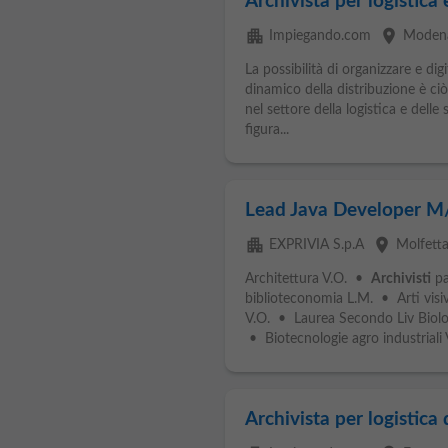
Archivista per logistica
apartment
place
Impiegando.com
Moden
La possibilità di organizzare e di
dinamico della distribuzione è ciò
nel settore della logistica e dell
figura...
Lead Java Developer M
apartment
place
EXPRIVIA S.p.A
Molfett
Architettura V.O. •
Archivisti
pa
biblioteconomia L.M. • Arti visi
V.O. • Laurea Secondo Liv Biolog
• Biotecnologie agro industriali V
Archivista per logistica