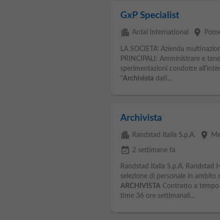
GxP Specialist
apartment
place
Antal International
Pome
LA SOCIETA’ Azienda multinazion
PRINCIPALI: Amministrare e tener
sperimentazioni condotte all'intern
"
Archivista
dati...
Archivista
apartment
place
Randstad Italia S.p.A.
Me
event_available
2 settimane fa
Randstad Italia S.p.A. Randstad He
selezione di personale in ambito sa
ARCHIVISTA
Contratto a tempo 
time 36 ore settimanali...