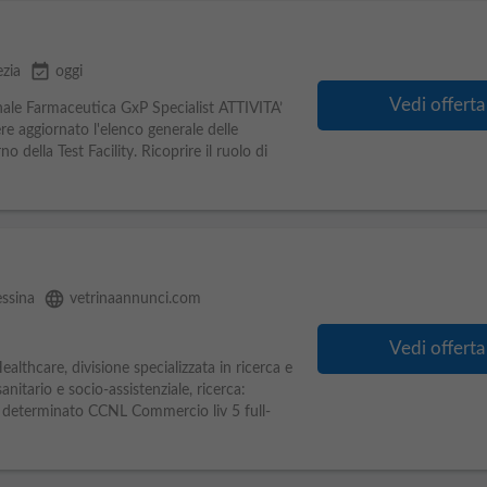
event_available
zia
oggi
Vedi offerta
ale Farmaceutica GxP Specialist ATTIVITA’
e aggiornato l'elenco generale delle
o della Test Facility. Ricoprire il ruolo di
language
ssina
vetrinaannunci.com
Vedi offerta
althcare, divisione specializzata in ricerca e
nitario e socio-assistenziale, ricerca:
determinato CCNL Commercio liv 5 full-