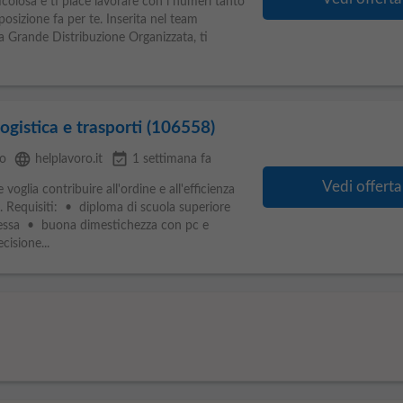
colosa e ti piace lavorare con i numeri tanto
sizione fa per te. Inserita nel team
la Grande Distribuzione Organizzata, ti
ogistica e trasporti (106558)
language
event_available
o
helplavoro.it
1 settimana fa
Vedi offerta
oglia contribuire all'ordine e all'efficienza
. Requisiti: • diploma di scuola superiore
essa • buona dimestichezza con pc e
cisione...