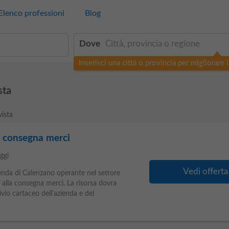
Elenco professioni
Blog
Dove
Inserisci una città o provincia per migliorare i 
sta
vista
la consegna merci
ggi
Vedi offerta
ienda di Calenzano operante nel settore
alla consegna merci. La risorsa dovra
ivio cartaceo dell'azienda e del