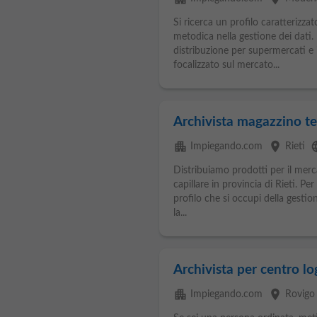
Si ricerca un profilo caratterizzat
metodica nella gestione dei dati.
distribuzione per supermercati e
focalizzato sul mercato...
Archivista magazzino t
apartment
place
lan
Impiegando.com
Rieti
Distribuiamo prodotti per il merc
capillare in provincia di Rieti. Pe
profilo che si occupi della gestio
la...
Archivista per centro l
apartment
place
Impiegando.com
Rovigo