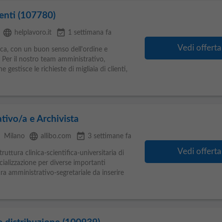
ienti (107780)
language
event_available
helplavoro.it
1 settimana fa
Vedi offerta
ca, con un buon senso dell'ordine e
Per il nostro team amministrativo,
 gestisce le richieste di migliaia di clienti,
tivo/a e Archivista
e
language
event_available
Milano
allibo.com
3 settimane fa
Vedi offerta
uttura clinica-scientifica-universitaria di
ecializzazione per diverse importanti
ra amministrativo-segretariale da inserire