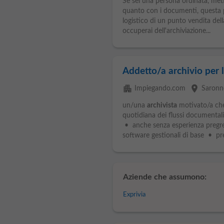
Se sei una persona ordinata, meti
quanto con i documenti, questa po
logistico di un punto vendita del
occuperai dell'archiviazione...
Addetto/a archivio per l
apartment
place
Impiegando.com
Saronn
un/una
archivista
motivato/a che v
quotidiana dei flussi documentali
• anche senza esperienza pregr
software gestionali di base • pre
Aziende che assumono:
Exprivia