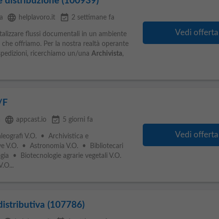
 e distribuzione (100939)
language
event_available
a
helplavoro.it
2 settimane fa
Vedi offerta
gitalizzare flussi documentali in un ambiente
 che offriamo. Per la nostra realtà operante
e spedizioni, ricerchiamo un/una
Archivista
,
/F
language
event_available
a
appcast.io
5 giorni fa
Vedi offerta
leografi V.O. • Archivistica e
ve V.O. • Astronomia V.O. • Bibliotecari
ia • Biotecnologie agrarie vegetali V.O.
.O...
 distributiva (107786)