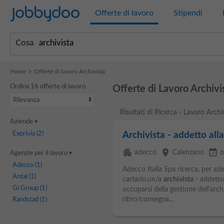
Jobbydoo
Offerte di lavoro
Stipendi
Cosa
Home
Offerte di lavoro Archivista
Ordina 16 offerte di lavoro
Offerte di Lavoro Archivi
Rilevanza
Risultati di Ricerca - Lavoro Archi
Aziende
Exprivia
(2)
Archivista - addetto al
apartment
place
event_available
adecco
Calenzano
o
Agenzie per il lavoro
Adecco
(1)
Adecco Italia Spa ricerca, per az
Antal
(1)
cartario,un/a
archivista
- addetto 
Gi Group
(1)
occuparsi della gestione dell'arch
ritiro/consegna...
Randstad
(1)