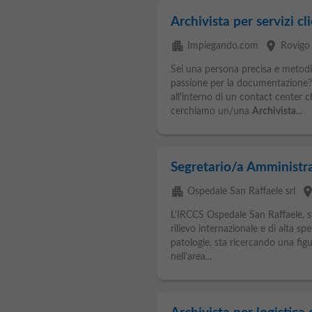
Archivista per servizi cl
apartment
place
Impiegando.com
Rovigo
Sei una persona precisa e metodi
passione per la documentazione? 
all'interno di un contact center che
cerchiamo un/una
Archivista
...
Segretario/a Amministra
apartment
plac
Ospedale San Raffaele srl
L'IRCCS Ospedale San Raffaele, str
rilievo internazionale e di alta sp
patologie, sta ricercando una figu
nell'area...