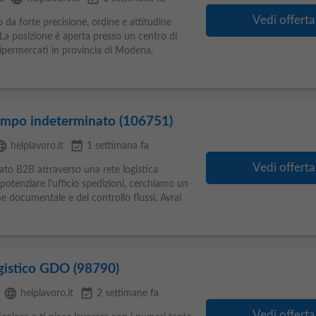
Vedi offerta
o da forte precisione, ordine e attitudine
 La posizione è aperta presso un centro di
 ipermercati in provincia di Modena,
empo indeterminato (106751)
guage
event_available
helplavoro.it
1 settimana fa
Vedi offerta
ato B2B attraverso una rete logistica
r potenziare l'ufficio spedizioni, cerchiamo un
ne documentale e del controllo flussi. Avrai
ogistico GDO (98790)
language
event_available
helplavoro.it
2 settimane fa
Vedi offerta