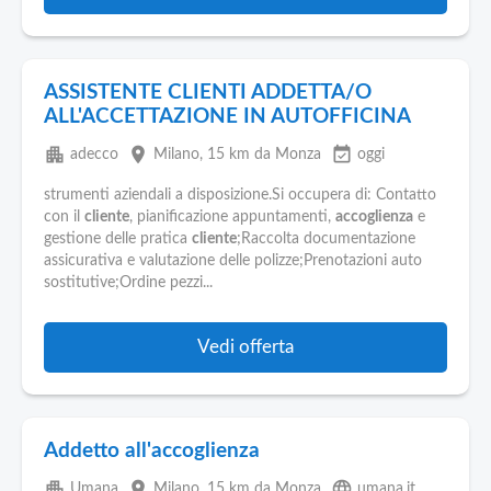
ASSISTENTE CLIENTI ADDETTA/O
ALL'ACCETTAZIONE IN AUTOFFICINA
apartment
place
event_available
adecco
Milano
, 15 km da Monza
oggi
strumenti aziendali a disposizione.Si occupera di: Contatto
con il
cliente
, pianificazione appuntamenti,
accoglienza
e
gestione delle pratica
cliente
;Raccolta documentazione
assicurativa e valutazione delle polizze;Prenotazioni auto
sostitutive;Ordine pezzi...
Vedi offerta
Addetto all'accoglienza
apartment
place
language
Umana
Milano
, 15 km da Monza
umana.it