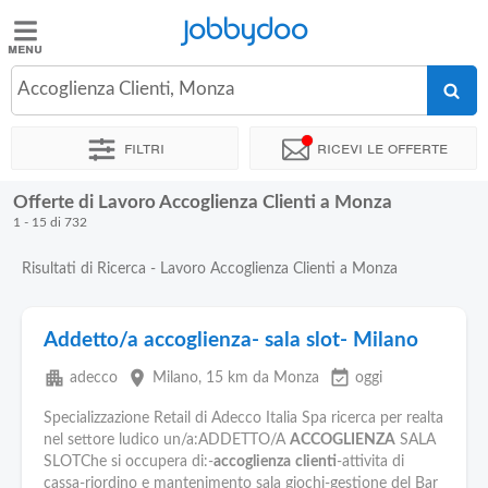
Jobbydoo
Jobbydoo
Accoglienza Clienti, Monza
Offerte
di
Filtri
Ricevi le offerte
lavoro
Offerte di Lavoro Accoglienza Clienti a Monza
Stipendi
1 - 15 di 732
Risultati di Ricerca - Lavoro Accoglienza Clienti a Monza
Elenco
professioni
Addetto/a accoglienza- sala slot- Milano
Blog
apartment
place
event_available
adecco
Milano
, 15 km da Monza
oggi
Specializzazione Retail di Adecco Italia Spa ricerca per realta
nel settore ludico un/a:ADDETTO/A
ACCOGLIENZA
SALA
SLOTChe si occupera di:-
accoglienza
clienti
-attivita di
cassa-riordino e mantenimento sala giochi-gestione del Bar