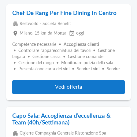
Chef De Rang Per Fine Dining In Centro
apartment
Restworld - Società Benefit
place
event_available
Milano
, 15 km da Monza
oggi
Competenze necessarie •
Accoglienza
clienti
• Controllare l'apparecchiatura dei tavoli • Gestione
brigata • Gestione cassa • Gestione comande
• Gestione del rango • Monitorare pulizia della sala
• Presentazione carta dei vini • Servire i vini • Servire...
Vedi offerta
Capo Sala: Accoglienza d’eccellenza &
Team (40h/Settimana)
apartment
Cigierre Compagnia Generale Ristorazione Spa