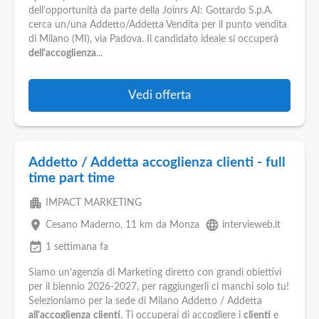
dell'opportunità da parte della Joinrs AI: Gottardo S.p.A.
cerca un/una Addetto/Addetta Vendita per il punto vendita
di Milano (MI), via Padova. Il candidato ideale si occuperà
dell'accoglienza
...
Vedi offerta
Addetto / Addetta accoglienza clienti - full
time part time
apartment
IMPACT MARKETING
place
language
Cesano Maderno
, 11 km da Monza
intervieweb.it
event_available
1 settimana fa
Siamo un’agenzia di Marketing diretto con grandi obiettivi
per il biennio 2026-2027, per raggiungerli ci manchi solo tu!
Selezioniamo per la sede di Milano Addetto / Addetta
all'accoglienza
clienti
. Ti occuperai di accogliere i
clienti
e