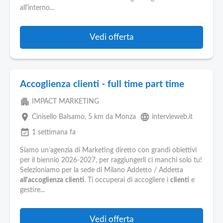
Pubblica
all'interno...
Offerte
Vedi offerta
Area
Aziende
Accoglienza clienti - full time part time
apartment
IMPACT MARKETING
place
language
Cinisello Balsamo
, 5 km da Monza
intervieweb.it
event_available
1 settimana fa
Siamo un’agenzia di Marketing diretto con grandi obiettivi
per il biennio 2026-2027, per raggiungerli ci manchi solo tu!
Selezioniamo per la sede di Milano Addetto / Addetta
all'accoglienza
clienti
. Ti occuperai di accogliere i
clienti
e
gestire...
Vedi offerta