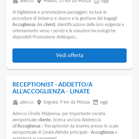
apartment
place
event_available
adecco
Milano
, 15 km da Monza
oggi
di biglietteria e prenotazione passeggeri, incluse le
procedure di imbarco e sbarco e la gestione dei bagagli
Accoglienza
dei
clienti
, identificazione delle loro esigenze e
orientamento verso i servizi e le soluzioni tecnologiche
disponibili Promozione dell&apos...
Vedi offerta
RECEPTIONIST - ADDETTO/A
ALL'ACCOGLIENZA - LINATE
apartment
place
event_available
adecco
Segrate
, 9 km da Monza
oggi
Adecco Onsite Malpensa, per importante societa
aeroportuale
cliente
, ricerca un/una Addetto/a
all'
Accoglienza
/ Receptionist da inserire presso lo scalo
aeroportuale di Linate.Attivita principali:-
Accoglienza
e
assistenza ai passeggeri...