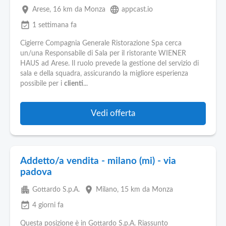
place
language
Arese
, 16 km da Monza
appcast.io
event_available
1 settimana fa
Cigierre Compagnia Generale Ristorazione Spa cerca
un/una Responsabile di Sala per il ristorante WIENER
HAUS ad Arese. Il ruolo prevede la gestione del servizio di
sala e della squadra, assicurando la migliore esperienza
possibile per i
clienti
...
Vedi offerta
Addetto/a vendita - milano (mi) - via
padova
apartment
place
Gottardo S.p.A.
Milano
, 15 km da Monza
event_available
4 giorni fa
Questa posizione è in Gottardo S.p.A. Riassunto