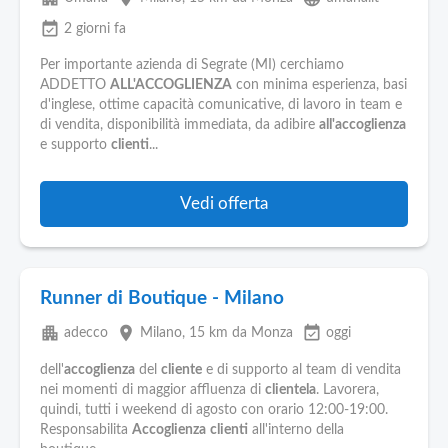
event_available
2 giorni fa
Per importante azienda di Segrate (MI) cerchiamo
ADDETTO
ALL'ACCOGLIENZA
con minima esperienza, basi
d'inglese, ottime capacità comunicative, di lavoro in team e
di vendita, disponibilità immediata, da adibire
all'accoglienza
e supporto
clienti
...
Vedi offerta
Runner di Boutique - Milano
apartment
place
event_available
adecco
Milano
, 15 km da Monza
oggi
dell'
accoglienza
del
cliente
e di supporto al team di vendita
nei momenti di maggior affluenza di
clientela
. Lavorera,
quindi, tutti i weekend di agosto con orario 12:00-19:00.
Responsabilita
Accoglienza
clienti
all'interno della