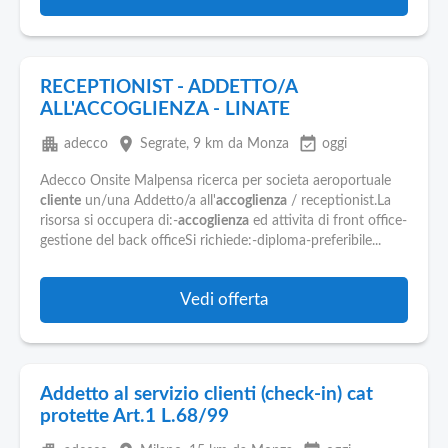
RECEPTIONIST - ADDETTO/A
ALL'ACCOGLIENZA - LINATE
apartment
place
event_available
adecco
Segrate
, 9 km da Monza
oggi
Adecco Onsite Malpensa ricerca per societa aeroportuale
cliente
un/una Addetto/a all'
accoglienza
/ receptionist.La
risorsa si occupera di:-
accoglienza
ed attivita di front office-
gestione del back officeSi richiede:-diploma-preferibile...
Vedi offerta
Addetto al servizio clienti (check-in) cat
protette Art.1 L.68/99