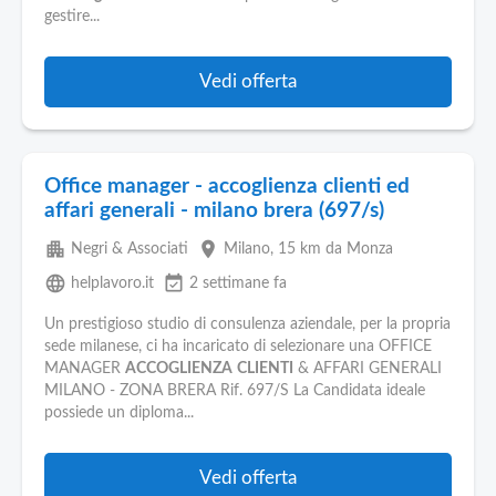
gestire...
Vedi offerta
Office manager - accoglienza clienti ed
affari generali - milano brera (697/s)
apartment
place
Negri & Associati
Milano
, 15 km da Monza
language
event_available
helplavoro.it
2 settimane fa
Un prestigioso studio di consulenza aziendale, per la propria
sede milanese, ci ha incaricato di selezionare una OFFICE
MANAGER
ACCOGLIENZA
CLIENTI
& AFFARI GENERALI
MILANO - ZONA BRERA Rif. 697/S La Candidata ideale
possiede un diploma...
Vedi offerta