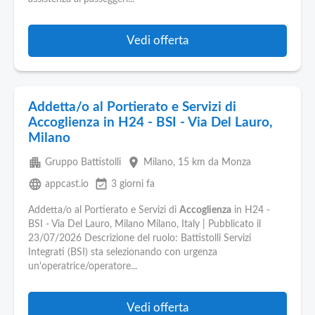
Vedi offerta
Addetta/o al Portierato e Servizi di
Accoglienza in H24 - BSI - Via Del Lauro,
Milano
apartment
place
Gruppo Battistolli
Milano
, 15 km da Monza
language
event_available
appcast.io
3 giorni fa
Addetta/o al Portierato e Servizi di
Accoglienza
in H24 -
BSI - Via Del Lauro, Milano Milano, Italy | Pubblicato il
23/07/2026 Descrizione del ruolo: Battistolli Servizi
Integrati (BSI) sta selezionando con urgenza
un'operatrice/operatore...
Vedi offerta