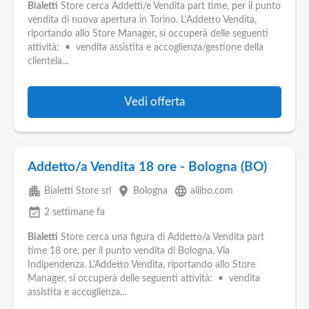
Pubblica
Bialetti
Store cerca Addetti/e Vendita part time, per il punto
Offerte
vendita di nuova apertura in Torino. L'Addetto Vendita,
riportando allo Store Manager, si occuperà delle seguenti
attività: • vendita assistita e accoglienza/gestione della
Area
clientela...
Aziende
Vedi offerta
Addetto/a Vendita 18 ore - Bologna (BO)
apartment
place
language
Bialetti Store srl
Bologna
allibo.com
event_available
2 settimane fa
Bialetti
Store cerca una figura di Addetto/a Vendita part
time 18 ore, per il punto vendita di Bologna, Via
Indipendenza. L'Addetto Vendita, riportando allo Store
Manager, si occuperà delle seguenti attività: • vendita
assistita e accoglienza...