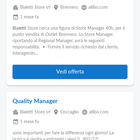
apartment
place
language
Bialetti Store srl
Brennero
allibo.com
event_available
1 mese fa
Bialetti
Store cerca una figura di Store Manager 40h, per il
punto vendita di Outlet Brennero. Lo Store Manager,
riportando al Regional Manager, avrà le seguenti
responsabilità: • Fornire il servizio richiesto dal cliente,
interagendo...
Vedi offerta
Quality Manager
apartment
place
language
Bialetti Store srl
Coccaglio
allibo.com
event_available
1 mese fa
sono importanti per fare la differenza ogni giorno! La
ricerca è rivolta a entrambi i sessi (L. 903/77).