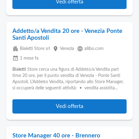
Vedi offerta
Addetto/a Vendita 20 ore - Venezia Ponte
Santi Apostoli
apartment
place
language
Bialetti Store srl
Venezia
allibo.com
event_available
1 mese fa
Bialetti
Store cerca una figura di Addetto/a Vendita part
time 20 ore, per il punto vendita di Venezia - Ponte Santi
Apostoli. L'Addetto Vendita, riportando allo Store Manager,
si occuperà delle seguenti attività: • vendita assistita...
Vedi offerta
Store Manager 40 ore - Brennero