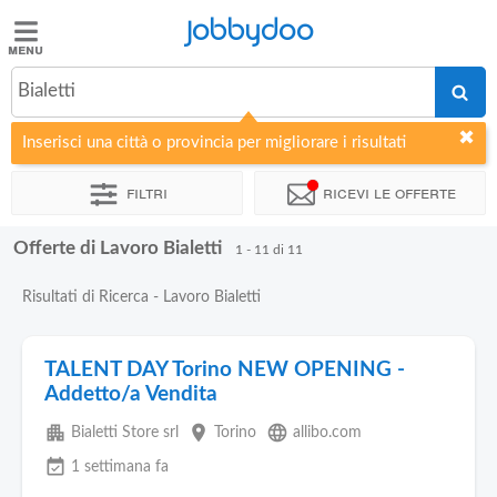
Jobbydoo
Jobbydoo
Bialetti
Offerte
di
Inserisci una città o provincia per migliorare i risultati
lavoro
Filtri
Ricevi le offerte
Stipendi
Offerte di Lavoro Bialetti
1 - 11 di 11
Elenco
Risultati di Ricerca - Lavoro Bialetti
professioni
TALENT DAY Torino NEW OPENING -
Blog
Addetto/a Vendita
apartment
place
language
Bialetti Store srl
Torino
allibo.com
event_available
1 settimana fa