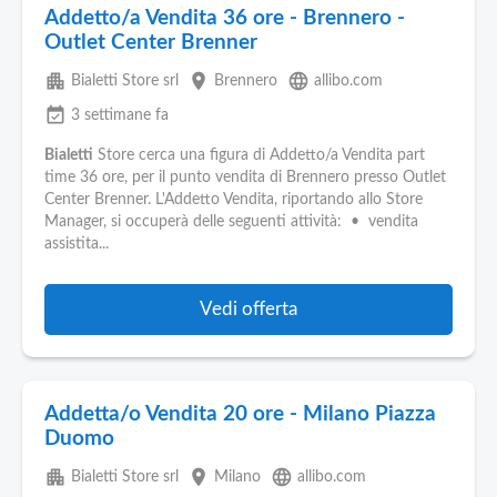
Addetto/a Vendita 36 ore - Brennero -
Outlet Center Brenner
apartment
place
language
Bialetti Store srl
Brennero
allibo.com
event_available
3 settimane fa
Bialetti
Store cerca una figura di Addetto/a Vendita part
time 36 ore, per il punto vendita di Brennero presso Outlet
Center Brenner. L'Addetto Vendita, riportando allo Store
Manager, si occuperà delle seguenti attività: • vendita
assistita...
Vedi offerta
Addetta/o Vendita 20 ore - Milano Piazza
Duomo
apartment
place
language
Bialetti Store srl
Milano
allibo.com