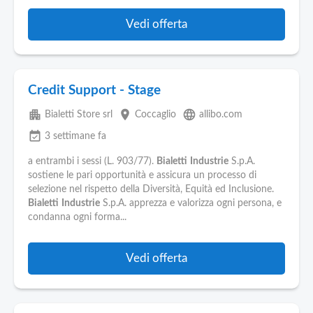
Vedi offerta
Credit Support - Stage
apartment
place
language
Bialetti Store srl
Coccaglio
allibo.com
event_available
3 settimane fa
a entrambi i sessi (L. 903/77).
Bialetti
Industrie
S.p.A.
sostiene le pari opportunità e assicura un processo di
selezione nel rispetto della Diversità, Equità ed Inclusione.
Bialetti
Industrie
S.p.A. apprezza e valorizza ogni persona, e
condanna ogni forma...
Vedi offerta