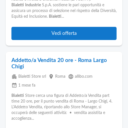
Bialetti
Industrie
S.p.A. sostiene le pari opportunità e
assicura un processo di selezione nel rispetto della Diversità,
Equità ed Inclusione.
Bialetti
...
Vedi offerta
Addetto/a Vendita 20 ore - Roma Largo
Chigi
apartment
place
language
Bialetti Store srl
Roma
allibo.com
event_available
1 mese fa
Bialetti
Store cerca una figura di Addetto/a Vendita part
time 20 ore, per il punto vendita di Roma - Largo Chigi, 4.
L'Addetto Vendita, riportando allo Store Manager, si
occuperà delle seguenti attività: • vendita assistita e
accoglienza...