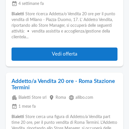
event_available
4 settimane fa
Bialetti
Store ricerca Addetta/o Vendita 20 ore per il punto
vendita di Milano - Piazza Duomo, 17. L' Addetto Vendita,
riportando allo Store Manager, si occuperà delle seguenti
attività: • vendita assistita e accoglienza/gestione della
clientela...
Vedi offerta
Addetto/a Vendita 20 ore - Roma Stazione
Termini
apartment
place
language
Bialetti Store srl
Roma
allibo.com
event_available
1 mese fa
Bialetti
Store cerca una figura di Addetto/a Vendita part
time 20 ore, per il punto vendita di Roma Termini. L'Addetto
Vendita, riportando allo Store Manager, si occuperà delle