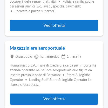
occuperà delle seguenti attività: • Pulizia e sanificazione
dei servizi igienici (wc, lavabi, specchi, pavimenti)
• Spolvero e pulizia superfici...
Vedi offerta
Magazziniere aeroportuale
place
language
event_available
Grassobbio
humangest.it
1 mese fa
Humangest S.p.A., filiale di Credaro, ricerca per importante
azienda operante nel settore aeroportuale due figure da
inserire presso la sede di Bergamo: • Store & Logistic
Operator • Landing Staff Store & Logistic Operator La
risorsa si occuperà...
Vedi offerta