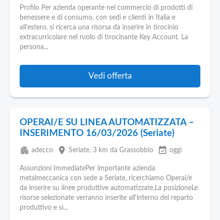
Profilo Per azienda operante nel commercio di prodotti di
benessere e di consumo, con sedi e clienti in Italia e
all'estero, si ricerca una risorsa da inserire in tirocinio
extracurricolare nel ruolo di tirocinante Key Account. La
persona...
Vedi offerta
OPERAI/E SU LINEA AUTOMATIZZATA –
INSERIMENTO 16/03/2026 (Seriate)
apartment
place
event_available
adecco
Seriate
, 3 km da Grassobbio
oggi
Assunzioni ImmediatePer importante azienda
metalmeccanica con sede a Seriate, ricerchiamo Operai/e
da inserire su linee produttive automatizzate.La posizioneLe
risorse selezionate verranno inserite all'interno del reparto
produttivo e si...