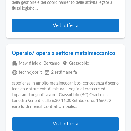
Pubblica
della gestione e del coordinamento delle attività legate ai
Offerte
flussi logistici...
Area
Vedi offerta
Aziende
Operaio/ operaia settore metalmeccanico
apartment
place
Maw filiale di Bergamo
Grassobbio
language
event_available
technojobs.it
2 settimane fa
esperienza in ambito metalmeccanico;- conoscenza disegno
tecnico e strumenti di misura. - voglia di crescere ed
imparare Luogo di lavoro:
Grassobbio
(BG) Orario: da
Lunedi a Venerdi dalle 6.30-16.00Retribuzione: 1660,22
euro lordi mensili Contratto iniziale...
Vedi offerta