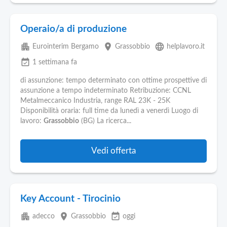
Operaio/a di produzione
apartment
place
language
Eurointerim Bergamo
Grassobbio
helplavoro.it
event_available
1 settimana fa
di assunzione: tempo determinato con ottime prospettive di
assunzione a tempo indeterminato Retribuzione: CCNL
Metalmeccanico Industria, range RAL 23K - 25K
Disponibilità oraria: full time da lunedì a venerdì Luogo di
lavoro:
Grassobbio
(BG) La ricerca...
Vedi offerta
Key Account - Tirocinio
apartment
place
event_available
adecco
Grassobbio
oggi