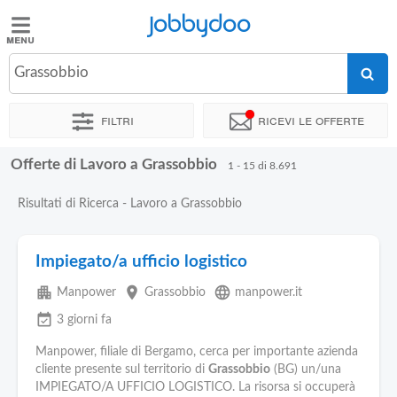
Jobbydoo
Jobbydoo
Grassobbio
Offerte
di
Filtri
Ricevi le offerte
lavoro
Offerte di Lavoro a Grassobbio
1 - 15 di 8.691
Stipendi
Risultati di Ricerca - Lavoro a Grassobbio
Elenco
professioni
Impiegato/a ufficio logistico
apartment
place
language
Manpower
Grassobbio
manpower.it
Blog
event_available
3 giorni fa
Manpower, filiale di Bergamo, cerca per importante azienda
cliente presente sul territorio di
Grassobbio
(BG) un/una
IMPIEGATO/A UFFICIO LOGISTICO. La risorsa si occuperà