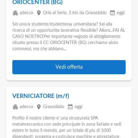
ORIOCENTER (BG)
apartment
place
event_available
adecco
Orio al Serio
, 3 km da Grassobbio
oggi
Sei uno/a studente/studentessa universitaria? Sei alla
ricerca di un opportunita lavorativa flessibile? Allora...FAI AL
CASO NOSTRO!Per importante negozio di abbigliamento
situato presso il CC ORIOCENTER (BG) cerchiamo aiuto
commessi, ma che abbiano...
Vedi offerta
VERNICIATORE (m/f)
apartment
place
event_available
adecco
Grassobbio
oggi
Profilo Il nostro cliente e' una strutturata SPA
metalmeccanica con sede principale in zona Seriate e sedi
estere in tutto il mondo, per un totale di piu di 1000
dipendenti; progetta e costruisce machine e attrezzature