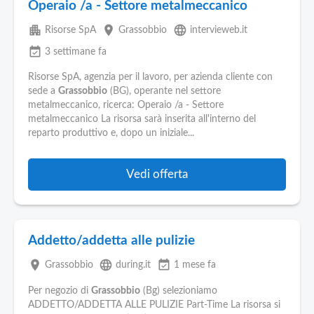
Operaio /a - Settore metalmeccanico
apartment
place
language
Risorse SpA
Grassobbio
intervieweb.it
event_available
3 settimane fa
Risorse SpA, agenzia per il lavoro, per azienda cliente con
sede a
Grassobbio
(BG), operante nel settore
metalmeccanico, ricerca: Operaio /a - Settore
metalmeccanico La risorsa sarà inserita all'interno del
reparto produttivo e, dopo un iniziale...
Vedi offerta
Addetto/addetta alle pulizie
place
language
event_available
Grassobbio
during.it
1 mese fa
Per negozio di
Grassobbio
(Bg) selezioniamo
ADDETTO/ADDETTA ALLE PULIZIE Part-Time La risorsa si