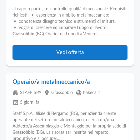
al capo reparto; • controllo qualità dimensionale. Requisiti
richiesti: • esperienza in ambito metalmeccanico;
• conoscenza disegno tecnico e strumenti di misura.
• voglia di crescere ed imparare Luogo di lavoro:
Grassobbio
(BG) Orario: da Lunedi a Venerdi...
Vedi offerta
Operaio/a metalmeccanico/a
apartment
place
language
STAFF SPA
Grassobbio
bakeca.it
event_available
5 giorni fa
Staff S.p.A., filiale di Bergamo (BG), per azienda cliente
operante nel settore metalmeccanico, ricerca un/una
Addetto/a Assemblaggio e Montaggio per la propria sede di
Grassobbio
(BG). La risorsa sar inserita nel reparto
produttivo e si occuper...