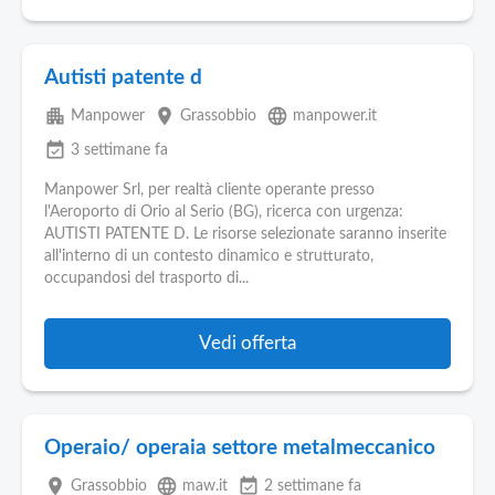
Autisti patente d
apartment
place
language
Manpower
Grassobbio
manpower.it
event_available
3 settimane fa
Manpower Srl, per realtà cliente operante presso
l'Aeroporto di Orio al Serio (BG), ricerca con urgenza:
AUTISTI PATENTE D. Le risorse selezionate saranno inserite
all'interno di un contesto dinamico e strutturato,
occupandosi del trasporto di...
Vedi offerta
Operaio/ operaia settore metalmeccanico
place
language
event_available
Grassobbio
maw.it
2 settimane fa