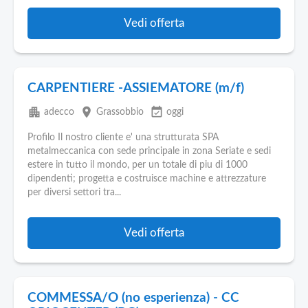
Vedi offerta
CARPENTIERE -ASSIEMATORE (m/f)
apartment
place
event_available
adecco
Grassobbio
oggi
Profilo Il nostro cliente e' una strutturata SPA
metalmeccanica con sede principale in zona Seriate e sedi
estere in tutto il mondo, per un totale di piu di 1000
dipendenti; progetta e costruisce machine e attrezzature
per diversi settori tra...
Vedi offerta
COMMESSA/O (no esperienza) - CC