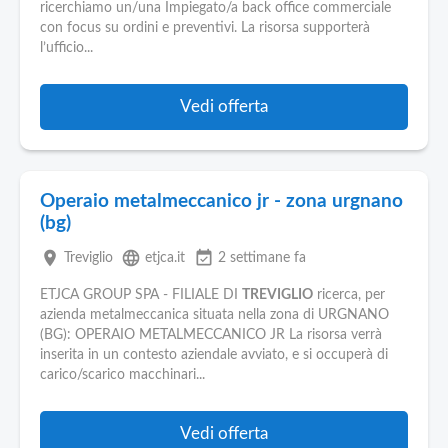
ricerchiamo un/una Impiegato/a back office commerciale
con focus su ordini e preventivi. La risorsa supporterà
l’ufficio...
Vedi offerta
Operaio metalmeccanico jr - zona urgnano
(bg)
place
language
event_available
Treviglio
etjca.it
2 settimane fa
ETJCA GROUP SPA - FILIALE DI
TREVIGLIO
ricerca, per
azienda metalmeccanica situata nella zona di URGNANO
(BG): OPERAIO METALMECCANICO JR La risorsa verrà
inserita in un contesto aziendale avviato, e si occuperà di
carico/scarico macchinari...
Vedi offerta