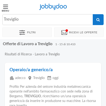
Jobbydoo
Jobbydoo
Treviglio
Offerte
di
Filtri
Ricevi le offerte
lavoro
Offerte di Lavoro a Treviglio
1 - 15 di 10.410
Stipendi
Risultati di Ricerca - Lavoro a Treviglio
Elenco
professioni
Operaio/a generico/a
apartment
place
event_available
adecco
Treviglio
oggi
Blog
Profilo Per azienda del settore industria metalmeccanica
operante nell'ambito farmaceutico con sede nella zona di
Bergamo,
TREVIGLIO
, ricerchiamo un/una operaio/a
generico/a da inserire in produzione su macchine. La risorsa
sara inserita...