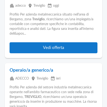
apartment
place
event_available
adecco
Treviglio
oggi
Profilo Per azienda metalmeccanica situato nell'area di
Bergamo, zona
Treviglio
, ricerchiamo un/una impiegato/a
contabile con competenze specifiche in contabilita,
reportistica e analisi dati. La figura sara inserita all'interno
dell&apos...
Vedi offerta
Operaio/a generico/a
apartment
place
event_available
ADECCO
Treviglio
ieri
Profilo Per azienda del settore industria metalmeccanica
operante nell’ambito farmaceutico con sede nella zona di
Bergamo,
TREVIGLIO
, ricerchiamo un/una operaio/a
generico/a da inserire in produzione su macchine. La risorsa
sarà inserita...