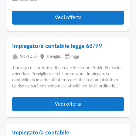
Pubblica
Offerte
Vedi offerta
Area
Aziende
Impiegato/a contabile legge 68/99
apartment
place
event_available
ADECCO
Treviglio
oggi
Tipologia di contratto: Ricerca e Selezione Profilo Per solida
azienda in
Treviglio
ricerchiamo un/una Impiegato/a
contabile da inserire all’interno dell’ufficio amministrativo.
La risorsa sarà coinvolta nelle attività contabili ordinarie...
Vedi offerta
Impiegato/a contabile