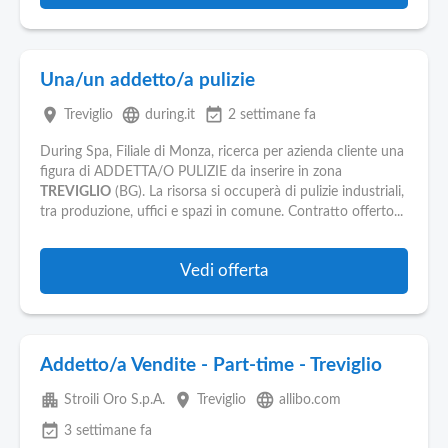
Una/un addetto/a pulizie
place
language
event_available
Treviglio
during.it
2 settimane fa
During Spa, Filiale di Monza, ricerca per azienda cliente una
figura di ADDETTA/O PULIZIE da inserire in zona
TREVIGLIO
(BG). La risorsa si occuperà di pulizie industriali,
tra produzione, uffici e spazi in comune. Contratto offerto...
Vedi offerta
Addetto/a Vendite - Part-time - Treviglio
apartment
place
language
Stroili Oro S.p.A.
Treviglio
allibo.com
event_available
3 settimane fa