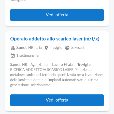
Treviglio
...
Vedi offerta
Operaio addetto allo scarico laser (m/f/x)
apartment
place
language
Samsic HR Italia
Treviglio
bakeca.it
event_available
1 settimana fa
Samsic HR - Agenzia per il Lavoro Filiale di
Treviglio
RICERCA ADDETTO/A SCARICO LASER Per azienda
metalmeccanica del territorio specializzata nella lavorazione
della lamiera e dotata di impianti automatizzati di ultima
generazione, selezioniamo...
Vedi offerta