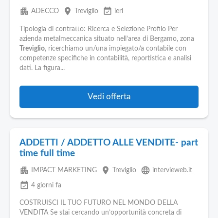
apartment
place
event_available
ADECCO
Treviglio
ieri
Tipologia di contratto: Ricerca e Selezione Profilo Per
azienda metalmeccanica situato nell’area di Bergamo, zona
Treviglio
, ricerchiamo un/una impiegato/a contabile con
competenze specifiche in contabilità, reportistica e analisi
dati. La figura...
Vedi offerta
ADDETTI / ADDETTO ALLE VENDITE- part
time full time
apartment
place
language
IMPACT MARKETING
Treviglio
intervieweb.it
event_available
4 giorni fa
COSTRUISCI IL TUO FUTURO NEL MONDO DELLA
VENDITA Se stai cercando un’opportunità concreta di