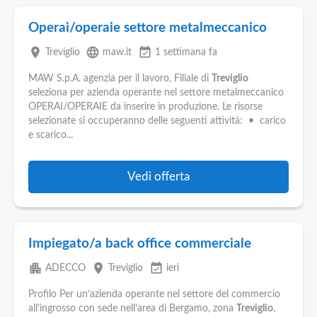
Operai/operaie settore metalmeccanico
place
language
event_available
Treviglio
maw.it
1 settimana fa
MAW S.p.A. agenzia per il lavoro, Filiale di
Treviglio
seleziona per azienda operante nel settore metalmeccanico
OPERAI/OPERAIE da inserire in produzione. Le risorse
selezionate si occuperanno delle seguenti attività: • carico
e scarico...
Vedi offerta
Impiegato/a back office commerciale
apartment
place
event_available
ADECCO
Treviglio
ieri
Profilo Per un’azienda operante nel settore del commercio
all’ingrosso con sede nell’area di Bergamo, zona
Treviglio
,