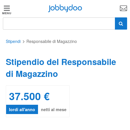
Jobbydoo
Jobbydoo
Offerte
di
lavoro
Stipendi
Responsabile di Magazzino
Stipendio del Responsabile
Stipendi
di Magazzino
Elenco
professioni
37.500 €
Blog
lordi all'anno
netti al mese