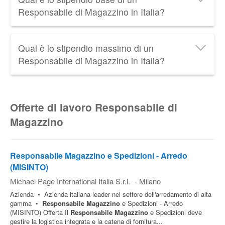
media
37.500 € lordi all'anno
, cioè circa
1.930 €
Responsabile di Magazzino in Italia?
netti al mese
. Scopri tutti i dati relativi allo
Stipendio
del Responsabile di Magazzino
aggiornati al 2026.
Lo
stipendio minimo di un Responsabile di
Qual è lo stipendio massimo di un
Magazzino
in Italia è di circa
28.000 € lordi all'anno
.
Responsabile di Magazzino in Italia?
Lo
stipendio massimo di un Responsabile di
Magazzino
in Italia è di circa
60.000 € lordi all'anno
.
Offerte di lavoro Responsabile di
Magazzino
Responsabile Magazzino e Spedizioni - Arredo
(MISINTO)
Michael Page International Italia S.r.l.
-
Milano
Azienda • Azienda italiana leader nel settore dell'arredamento di alta
gamma •
Responsabile
Magazzino
e Spedizioni - Arredo
(MISINTO) Offerta Il
Responsabile
Magazzino
e Spedizioni deve
gestire la logistica integrata e la catena di fornitura...