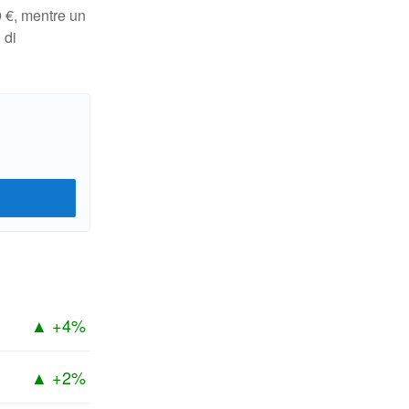
0 €, mentre un
 di
▲ +4%
▲ +2%