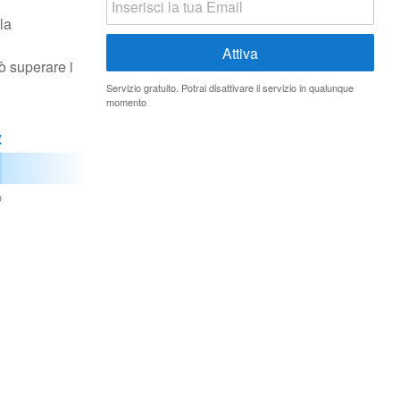
la
ò superare i
Servizio gratuito. Potrai disattivare il servizio in qualunque
momento
€
o