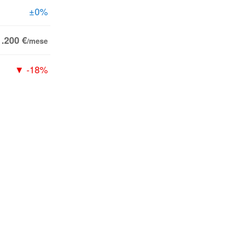
±0%
1.200 €
/mese
▼ -18%