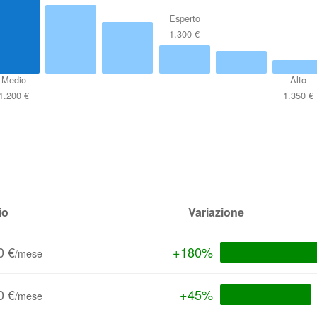
Esperto
1.300 €
Medio
Alto
1.200 €
1.350 €
io
Variazione
0 €
+180%
/mese
0 €
+45%
/mese