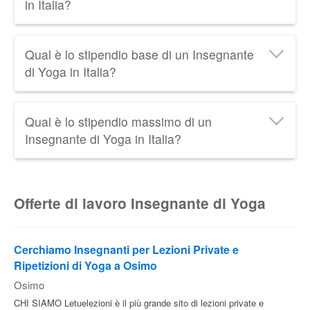
in Italia?
Un Insegnante di Yoga in Italia guadagna in media
Qual è lo stipendio base di un Insegnante
1.700 € netti al mese
, cioè circa
30 € lordi all'ora
.
di Yoga in Italia?
Scopri tutti i dati relativi allo
Stipendio
dell'Insegnante di Yoga
aggiornati al 2026.
Lo
stipendio minimo di un Insegnante di Yoga
in
Qual è lo stipendio massimo di un
Italia è di circa
750 € netti al mese
.
Insegnante di Yoga in Italia?
Lo
stipendio massimo di un Insegnante di Yoga
in
Italia è di circa
3.800 € netti al mese
.
Offerte di lavoro Insegnante di Yoga
Cerchiamo Insegnanti per Lezioni Private e
Ripetizioni di Yoga a Osimo
Osimo
CHI SIAMO Letuelezioni è il più grande sito di lezioni private e