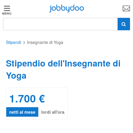
Jobbydoo
Jobbydoo
Offerte
di
lavoro
Stipendi
Insegnante di Yoga
Stipendio dell'Insegnante di
Stipendi
Yoga
Elenco
professioni
1.700 €
Blog
netti al mese
lordi all'ora