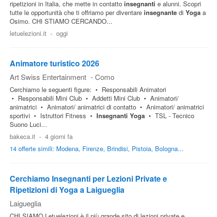
ripetizioni in Italia, che mette in contatto
insegnanti
e alunni. Scopri
tutte le opportunità che ti offriamo per diventare
insegnante
di
Yoga
a
Osimo. CHI STIAMO CERCANDO...
letuelezioni.it
-
oggi
Animatore turistico 2026
Art Swiss Entertainment
-
Como
Cerchiamo le seguenti figure: • Responsabili Animatori
• Responsabili Mini Club • Addetti Mini Club • Animatori/
animatrici • Animatori/ animatrici di contatto • Animatori/ animatrici
sportivi • Istruttori Fitness •
Insegnanti
Yoga
• TSL - Tecnico
Suono Luci...
bakeca.it
-
4 giorni fa
14 offerte simili: Modena, Firenze, Brindisi, Pistoia, Bologna...
Cerchiamo Insegnanti per Lezioni Private e
Ripetizioni di Yoga a Laigueglia
Laigueglia
CHI SIAMO Letuelezioni è il più grande sito di lezioni private e