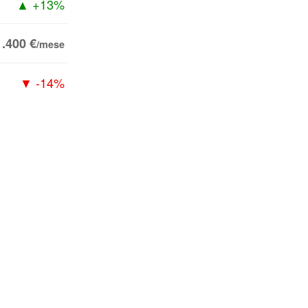
▲ +13%
1.400 €
/mese
▼ -14%