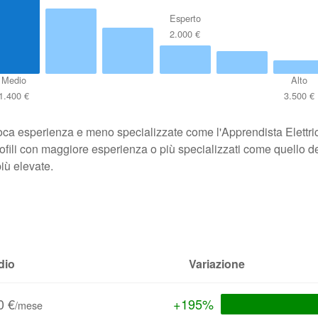
Esperto
2.000 €
Medio
Alto
1.400 €
3.500 €
poca esperienza e meno specializzate come l'Apprendista Elettrici
e profili con maggiore esperienza o più specializzati come quello del
più elevate.
dio
Variazione
0 €
+195%
/mese