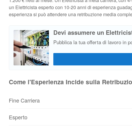
1.200 € netti al mese. Un Elettricista a metà carriera, con 
un Elettricista esperto con 10-20 anni di esperienza guadagn
esperienza si può attendere una retribuzione media comple
Devi assumere un Elettricis
Pubblica la tua offerta di lavoro in p
Come l'Esperienza Incide sulla Retribuzion
Fine Carriera
Esperto