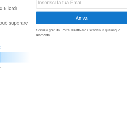
0 € lordi
o può superare
Servizio gratuito. Potrai disattivare il servizio in qualunque
momento
€
o