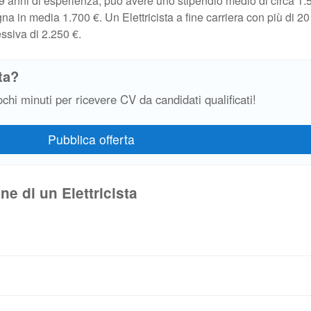
4-9 anni di esperienza, può avere uno stipendio medio di circa 1.
a in media 1.700 €. Un Elettricista a fine carriera con più di 20
ssiva di 2.250 €.
ta?
ochi minuti per ricevere CV da candidati qualificati!
e di un Elettricista