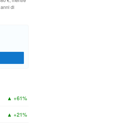
580 €, mentre
 anni di
▲ +61%
▲ +21%