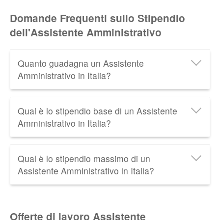
Domande Frequenti sullo Stipendio
dell'Assistente Amministrativo
Quanto guadagna un Assistente
Amministrativo in Italia?
Un Assistente Amministrativo in Italia guadagna in
Qual è lo stipendio base di un Assistente
media
20.000 € lordi all'anno
, cioè circa
1.150 €
Amministrativo in Italia?
netti al mese
. Scopri tutti i dati relativi allo
Stipendio
dell'Assistente Amministrativo
aggiornati al 2026.
Lo
stipendio minimo di un Assistente Amministrativo
Qual è lo stipendio massimo di un
in Italia è di circa
17.400 € lordi all'anno
.
Assistente Amministrativo in Italia?
Lo
stipendio massimo di un Assistente
Amministrativo
in Italia è di circa
23.500 € lordi
Offerte di lavoro Assistente