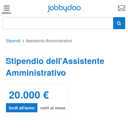
Jobbydoo
Jobbydoo
Offerte
di
lavoro
Stipendi
Assistente Amministrativo
Stipendio dell'Assistente
Stipendi
Amministrativo
Elenco
professioni
20.000 €
Blog
lordi all'anno
netti al mese