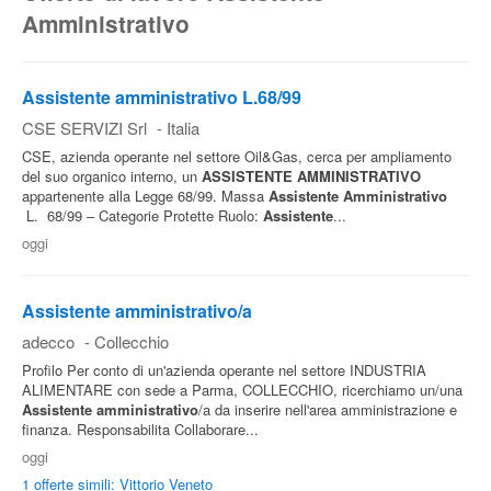
all'anno
.
Amministrativo
Assistente amministrativo L.68/99
CSE SERVIZI Srl
-
Italia
CSE, azienda operante nel settore Oil&Gas, cerca per ampliamento
del suo organico interno, un
ASSISTENTE
AMMINISTRATIVO
appartenente alla Legge 68/99. Massa
Assistente
Amministrativo
L. 68/99 – Categorie Protette Ruolo:
Assistente
...
oggi
Assistente amministrativo/a
adecco
-
Collecchio
Profilo Per conto di un'azienda operante nel settore INDUSTRIA
ALIMENTARE con sede a Parma, COLLECCHIO, ricerchiamo un/una
Assistente
amministrativo
/a da inserire nell'area amministrazione e
finanza. Responsabilita Collaborare...
oggi
1 offerte simili: Vittorio Veneto