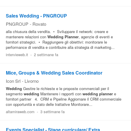
Sales Wedding - PNGROUP
PNGROUP
-
Rovato
alla chiusura della vendita. • Sviluppare il network: creare e
mantenere relazioni con
Wedding
Planner
, agenzie di eventi e
fornitori strategici. • Raggiungere gli obiettivi: monitorare le
performance di vendita e contribuire alla strategia di marketing...
intervieweb.it
-
2 settimane fa
Mice, Groups & Wedding Sales Coordinator
Icon Srl
-
Livorno
Wedding
Gestire le richieste e le proposte commerciali per il
segmento
wedding
Mantenere i rapporti con
wedding
planner
e
fornitori partner 4. CRM e Pipeline Aggiornare il CRM commerciale
con opportunità e stato delle trattative Monitorare...
altamiraweb.com
-
3 settimane fa
Events Specialist - Stage curriculare/ Extra