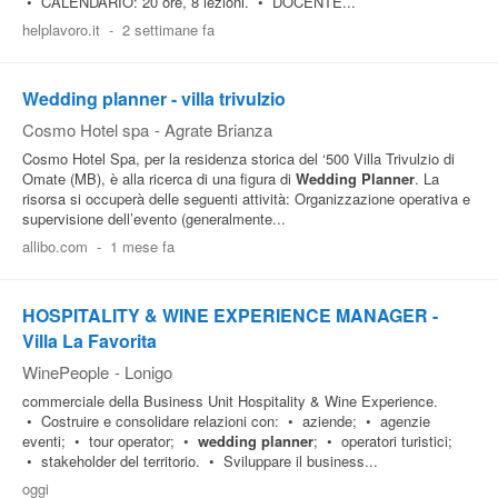
• CALENDARIO: 20 ore, 8 lezioni. • DOCENTE...
helplavoro.it
-
2 settimane fa
Wedding planner - villa trivulzio
Cosmo Hotel spa
-
Agrate Brianza
Cosmo Hotel Spa, per la residenza storica del ‘500 Villa Trivulzio di
Omate (MB), è alla ricerca di una figura di
Wedding
Planner
. La
risorsa si occuperà delle seguenti attività: Organizzazione operativa e
supervisione dell’evento (generalmente...
allibo.com
-
1 mese fa
HOSPITALITY & WINE EXPERIENCE MANAGER -
Villa La Favorita
WinePeople
-
Lonigo
commerciale della Business Unit Hospitality & Wine Experience.
• Costruire e consolidare relazioni con: • aziende; • agenzie
eventi; • tour operator; •
wedding
planner
; • operatori turistici;
• stakeholder del territorio. • Sviluppare il business...
oggi