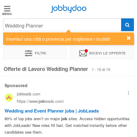
Jobbydoo
Jobbydoo
Wedding Planner
Offerte
di
Inserisci una città o provincia per migliorare i risultati
lavoro
Filtri
Ricevi le offerte
Stipendi
Offerte di Lavoro Wedding Planner
1 - 15 di 15
Elenco
professioni
Blog