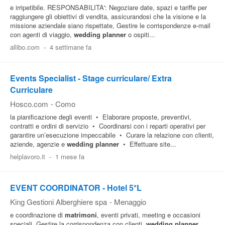
e irripetibile. RESPONSABILITA': Negoziare date, spazi e tariffe per
raggiungere gli obiettivi di vendita, assicurandosi che la visione e la
missione aziendale siano rispettate, Gestire le corrispondenze e-mail
con agenti di viaggio,
wedding
planner
o ospiti...
allibo.com
-
4 settimane fa
Events Specialist - Stage curriculare/ Extra
Curriculare
Hosco.com
-
Como
la pianificazione degli eventi • Elaborare proposte, preventivi,
contratti e ordini di servizio • Coordinarsi con i reparti operativi per
garantire un’esecuzione impeccabile • Curare la relazione con clienti,
aziende, agenzie e
wedding
planner
• Effettuare site...
helplavoro.it
-
1 mese fa
EVENT COORDINATOR - Hotel 5*L
King Gestioni Alberghiere spa
-
Menaggio
e coordinazione di
matrimoni
, eventi privati, meeting e occasioni
speciali, Gestire la corrispondenza con clienti,
wedding
planner
,