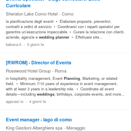
Curriculare
Sheraton Lake Como Hotel
-
Como
la pianificazione degli eventi • Elaborare proposte, preventivi,
contratti e ordini di servizio • Coordinarsi con i reparti operativi per
garantire un’esecuzione impeccabile • Curare la relazione con clienti,
aziende, agenzie e
wedding
planner
• Effettuare site...
bakeca.it
-
5 giorni fa
[RWROM] - Director of Events
Rosewood Hotel Group
-
Roma
in hospitality management, Event
Planning
, Marketing, or related
field. • Minimum 7/10 years of experience in event management,
with at least 3 years in a leadership role. • Coordinate all event
details—including
weddings
, birthdays, corporate events, and more...
appcast.io
-
4 giorni fa
Event manager - lago di como
King Gestioni Alberghiere spa
-
Menaggio