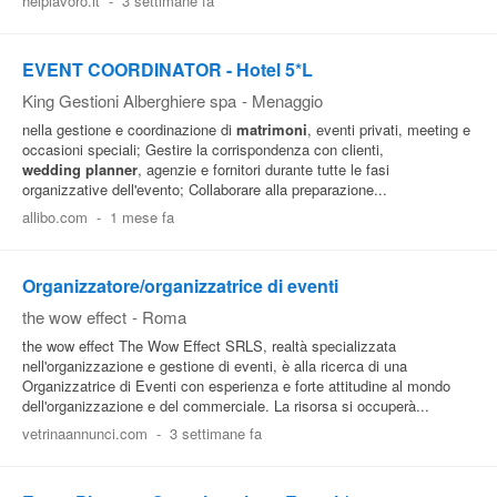
helplavoro.it
-
3 settimane fa
EVENT COORDINATOR - Hotel 5*L
King Gestioni Alberghiere spa
-
Menaggio
nella gestione e coordinazione di
matrimoni
, eventi privati, meeting e
occasioni speciali; Gestire la corrispondenza con clienti,
wedding
planner
, agenzie e fornitori durante tutte le fasi
organizzative dell'evento; Collaborare alla preparazione...
allibo.com
-
1 mese fa
Organizzatore/organizzatrice di eventi
the wow effect
-
Roma
the wow effect The Wow Effect SRLS, realtà specializzata
nell'organizzazione e gestione di eventi, è alla ricerca di una
Organizzatrice di Eventi con esperienza e forte attitudine al mondo
dell'organizzazione e del commerciale. La risorsa si occuperà...
vetrinaannunci.com
-
3 settimane fa