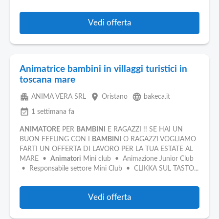
Vedi offerta
Animatrice bambini in villaggi turistici in
toscana mare
apartment
place
language
ANIMA VERA SRL
Oristano
bakeca.it
event_available
1 settimana fa
ANIMATORE
PER
BAMBINI
E RAGAZZI !! SE HAI UN
BUON FEELING CON I
BAMBINI
O RAGAZZI VOGLIAMO
FARTI UN OFFERTA DI LAVORO PER LA TUA ESTATE AL
MARE •
Animatori
Mini club • Animazione Junior Club
• Responsabile settore Mini Club • CLIKKA SUL TASTO...
Vedi offerta