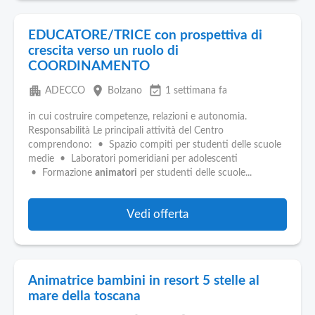
EDUCATORE/TRICE con prospettiva di
crescita verso un ruolo di
COORDINAMENTO
apartment
place
event_available
ADECCO
Bolzano
1 settimana fa
in cui costruire competenze, relazioni e autonomia.
Responsabilità Le principali attività del Centro
comprendono: • Spazio compiti per studenti delle scuole
medie • Laboratori pomeridiani per adolescenti
• Formazione
animatori
per studenti delle scuole...
Vedi offerta
Animatrice bambini in resort 5 stelle al
mare della toscana