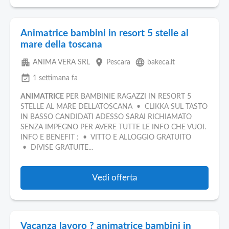
Animatrice bambini in resort 5 stelle al
mare della toscana
apartment
place
language
ANIMA VERA SRL
Pescara
bakeca.it
event_available
1 settimana fa
ANIMATRICE
PER BAMBINIE RAGAZZI IN RESORT 5
STELLE AL MARE DELLATOSCANA • CLIKKA SUL TASTO
IN BASSO CANDIDATI ADESSO SARAI RICHIAMATO
SENZA IMPEGNO PER AVERE TUTTE LE INFO CHE VUOI.
INFO E BENEFIT : • VITTO E ALLOGGIO GRATUITO
• DIVISE GRATUITE...
Vedi offerta
Vacanza lavoro ? animatrice bambini in