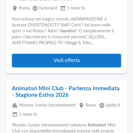
place
language
event_available
Roma
factorial.it
1 mese fa
Vuoi entrare nel magico mondo dell'ANIMAZIONE e
lavorare DIVERTENDOTI? Balli? Canti? Sei bravo nello
sport o nel fitness? Adori i
bambini
? O semplicemente ti
piace chiacchierare e conoscere persone? ALLORA…
ASPETTIAMO PROPRIO TE! Villaggi & Tribù...
Vedi offerta
Animatori Mini Club - Partenza Immediata
- Stagione Estiva 2026
apartment
place
language
Mumbo Jumbo Intrattenimenti
Roma
joblist.it
event_available
1 mese fa
Mumbo Jumbo Intrattenimenti seleziona
Animatori
Mini
Club con disponibilità immediatada inserire nelle proprie