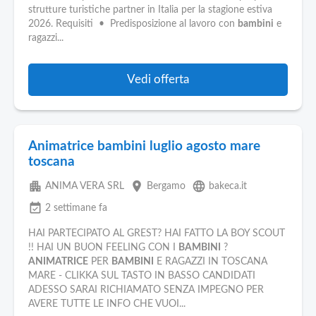
strutture turistiche partner in Italia per la stagione estiva
2026. Requisiti • Predisposizione al lavoro con
bambini
e
ragazzi...
Vedi offerta
Animatrice bambini luglio agosto mare
toscana
apartment
place
language
ANIMA VERA SRL
Bergamo
bakeca.it
event_available
2 settimane fa
HAI PARTECIPATO AL GREST? HAI FATTO LA BOY SCOUT
!! HAI UN BUON FEELING CON I
BAMBINI
?
ANIMATRICE
PER
BAMBINI
E RAGAZZI IN TOSCANA
MARE - CLIKKA SUL TASTO IN BASSO CANDIDATI
ADESSO SARAI RICHIAMATO SENZA IMPEGNO PER
AVERE TUTTE LE INFO CHE VUOI...