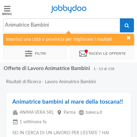
Jobbydoo
Jobbydoo
Animatrice Bambini
Offerte
di
Inserisci una città o provincia per migliorare i risultati
lavoro
Filtri
Ricevi le offerte
Stipendi
Offerte di Lavoro Animatrice Bambini
1 - 15 di 158
Elenco
Risultati di Ricerca - Lavoro Animatrice Bambini
professioni
Animatrice bambini al mare della toscana!!
Blog
apartment
place
language
ANIMA VERA SRL
Parma
bakeca.it
event_available
1 settimana fa
SEI IN CERCA DI UN LAVORO PER L’ESTATE ? HAI