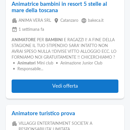
Animatrice bambini in resort 5 stelle al
mare della toscana
apartment
place
language
ANIMA VERA SRL
Catanzaro
bakeca.it
event_available
1 settimana fa
ANIMATORE
PER
BAMBINI
E RAGAZZI I! A FINE DELLA
STAGIONE IL TUO STIPENDIO SARA’ INTATTO NON
AVRAI SPESO NULLA !!DIVISE VITTO ALLOGGIO ECC. LO
FORNIAMO NOI GRATUITAMENTE !! CHICERCHIAMO ?
•
Animatori
Mini club • Animazione Junior Club
• Responsabile...
Vedi offerta
Animatore turistico prova
apartment
VILLAGGI ENTERTAINMENT SOCIETA' A
RESPONSABILITA' LIMITATA