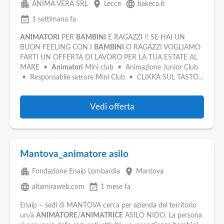
apartment
place
language
ANIMA VERA SRL
Lecce
bakeca.it
event_available
1 settimana fa
ANIMATORI
PER
BAMBINI
E RAGAZZI !! SE HAI UN
BUON FEELING CON I
BAMBINI
O RAGAZZI VOGLIAMO
FARTI UN OFFERTA DI LAVORO PER LA TUA ESTATE AL
MARE •
Animatori
Mini club • Animazione Junior Club
• Responsabile settore Mini Club • CLIKKA SUL TASTO...
Vedi offerta
Mantova_animatore asilo
apartment
place
Fondazione Enaip Lombardia
Mantova
language
event_available
altamiraweb.com
1 mese fa
Enaip – sedi di MANTOVA cerca per azienda del territorio
un/a
ANIMATORE
/
ANIMATRICE
ASILO NIDO. La persona