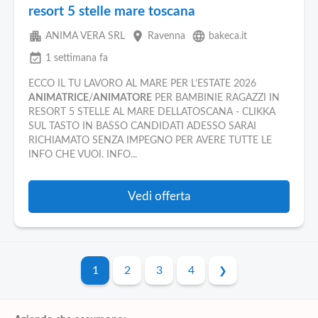
resort 5 stelle mare toscana
apartment
place
language
ANIMA VERA SRL
Ravenna
bakeca.it
event_available
1 settimana fa
ECCO IL TU LAVORO AL MARE PER L’ESTATE 2026
ANIMATRICE
/
ANIMATORE
PER BAMBINIE RAGAZZI IN
RESORT 5 STELLE AL MARE DELLATOSCANA - CLIKKA
SUL TASTO IN BASSO CANDIDATI ADESSO SARAI
RICHIAMATO SENZA IMPEGNO PER AVERE TUTTE LE
INFO CHE VUOI. INFO...
Vedi offerta
1
2
3
4