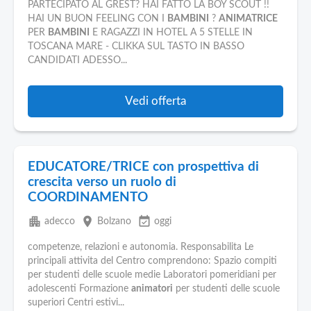
Pubblica
PARTECIPATO AL GREST? HAI FATTO LA BOY SCOUT !!
Offerte
HAI UN BUON FEELING CON I
BAMBINI
?
ANIMATRICE
PER
BAMBINI
E RAGAZZI IN HOTEL A 5 STELLE IN
TOSCANA MARE - CLIKKA SUL TASTO IN BASSO
Area
CANDIDATI ADESSO...
Aziende
Vedi offerta
EDUCATORE/TRICE con prospettiva di
crescita verso un ruolo di
COORDINAMENTO
apartment
place
event_available
adecco
Bolzano
oggi
competenze, relazioni e autonomia. Responsabilita Le
principali attivita del Centro comprendono: Spazio compiti
per studenti delle scuole medie Laboratori pomeridiani per
adolescenti Formazione
animatori
per studenti delle scuole
superiori Centri estivi...