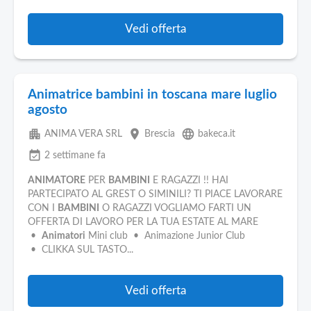
Vedi offerta
Animatrice bambini in toscana mare luglio
agosto
apartment
place
language
ANIMA VERA SRL
Brescia
bakeca.it
event_available
2 settimane fa
ANIMATORE
PER
BAMBINI
E RAGAZZI !! HAI
PARTECIPATO AL GREST O SIMINILI? TI PIACE LAVORARE
CON I
BAMBINI
O RAGAZZI VOGLIAMO FARTI UN
OFFERTA DI LAVORO PER LA TUA ESTATE AL MARE
•
Animatori
Mini club • Animazione Junior Club
• CLIKKA SUL TASTO...
Vedi offerta