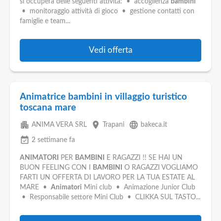
si occuperà delle seguenti attività: • accoglienza
bambini
• monitoraggio attività di gioco • gestione contatti con
famiglie e team...
Vedi offerta
Animatrice bambini in villaggio turistico
toscana mare
apartment
place
language
ANIMA VERA SRL
Trapani
bakeca.it
event_available
2 settimane fa
ANIMATORI
PER
BAMBINI
E RAGAZZI !! SE HAI UN
BUON FEELING CON I
BAMBINI
O RAGAZZI VOGLIAMO
FARTI UN OFFERTA DI LAVORO PER LA TUA ESTATE AL
MARE •
Animatori
Mini club • Animazione Junior Club
• Responsabile settore Mini Club • CLIKKA SUL TASTO...