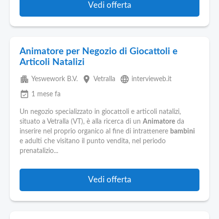
Vedi offerta
Animatore per Negozio di Giocattoli e
Articoli Natalizi
apartment
place
language
Yeswework B.V.
Vetralla
intervieweb.it
event_available
1 mese fa
Un negozio specializzato in giocattoli e articoli natalizi,
situato a Vetralla (VT), è alla ricerca di un
Animatore
da
inserire nel proprio organico al fine di intrattenere
bambini
e adulti che visitano il punto vendita, nel periodo
prenatalizio...
Vedi offerta