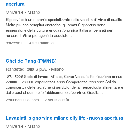
apertura
Oniverse
-
Milano
Signorvino è un marchio specializzato nella vendita di
vino
di qualità.
Molto più che semplici enoteche, gli spazi Signorvino sono
espressione della cultura enogastronomica italiana, pensati per
rendere il
Vino
protagonista assoluto...
oniverse.it
-
4 settimane fa
Chef de Rang (F/M/NB)
Randstad Italia S.p.A.
-
Milano
27. 500€ Sede di lavoro: Milano, Corso Venezia Retribuzione annua:
22000€ - 28000€ esperienza1 anno Competenze tecniche: Solida
conoscenza delle tecniche di servizio, della merceologia alimentare e
delle basi di sommelier/abbinamento cibo-
vino
. Gradita...
vetrinaannunci.com
-
2 settimane fa
Lavapiatti signorvino milano city life - nuova apertura
Oniverse
-
Milano