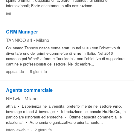
spirits premium; Capacità di lavorare in contesti dinamici e
internazionali; Forte orientamento alla costruzione...
ieri
CRM Manager
TANNICO srl
-
Milano
Chi siamo Tannico nasce come start up nel 2013 con l’obiettivo di
diventare uno dei primi e-commerce di
vino
in Italia. Nel 2016
nascono poi WinePlatform e Tannico.biz con l’obiettivo di supportare
cantine e professionisti del settore. Nel dicembre...
appcast.io
-
5 giorni fa
Agente commerciale
NETwk
-
Milano
attiva • Esperienza nella vendita, preferibilmente nel settore
vino
,
beverage o food & beverage • Introduzione nel canale Ho.Re.Ca., in
particolare ristoranti ed enoteche • Ottime capacità commerciali e
relazionali • Autonomia organizzativa e orientamento...
intervieweb.it
-
2 giorni fa