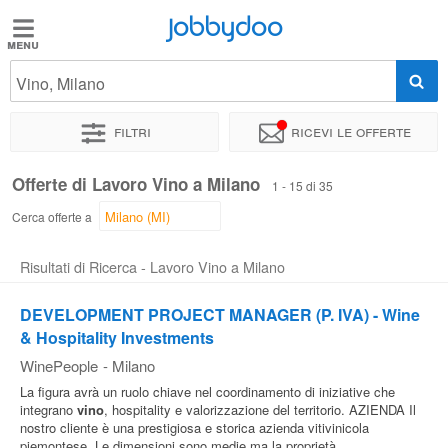
Jobbydoo
Jobbydoo
Vino, Milano
Offerte
di
Filtri
Ricevi le offerte
lavoro
Offerte di Lavoro Vino a Milano
1 - 15 di 35
Stipendi
Cerca offerte a
Risultati di Ricerca - Lavoro Vino a Milano
Elenco
professioni
DEVELOPMENT PROJECT MANAGER (P. IVA) - Wine
& Hospitality Investments
WinePeople
-
Milano
Blog
La figura avrà un ruolo chiave nel coordinamento di iniziative che
integrano
vino
, hospitality e valorizzazione del territorio. AZIENDA Il
nostro cliente è una prestigiosa e storica azienda vitivinicola
piemontese. Le dimensioni sono medie ma la proprietà...