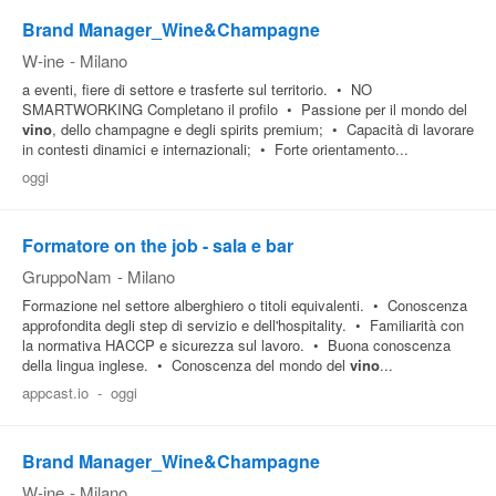
Brand Manager_Wine&Champagne
W-ine
-
Milano
a eventi, fiere di settore e trasferte sul territorio. • NO
SMARTWORKING Completano il profilo • Passione per il mondo del
vino
, dello champagne e degli spirits premium; • Capacità di lavorare
in contesti dinamici e internazionali; • Forte orientamento...
oggi
Formatore on the job - sala e bar
GruppoNam
-
Milano
Formazione nel settore alberghiero o titoli equivalenti. • Conoscenza
approfondita degli step di servizio e dell'hospitality. • Familiarità con
la normativa HACCP e sicurezza sul lavoro. • Buona conoscenza
della lingua inglese. • Conoscenza del mondo del
vino
...
appcast.io
-
oggi
Brand Manager_Wine&Champagne
W-ine
-
Milano