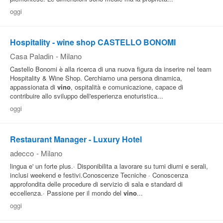
oggi
Pubblica
Offerte
Hospitality - wine shop CASTELLO BONOMI
Casa Paladin
-
Milano
Area
Castello Bonomi è alla ricerca di una nuova figura da inserire nel team
Aziende
Hospitality & Wine Shop. Cerchiamo una persona dinamica,
appassionata di
vino
, ospitalità e comunicazione, capace di
contribuire allo sviluppo dell'esperienza enoturistica...
oggi
Restaurant Manager - Luxury Hotel
adecco
-
Milano
lingua e' un forte plus.· Disponibilita a lavorare su turni diurni e serali,
inclusi weekend e festivi.Conoscenze Tecniche · Conoscenza
approfondita delle procedure di servizio di sala e standard di
eccellenza.· Passione per il mondo del
vino
...
oggi