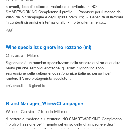
a eventi, fiere di settore e trasferte sul territorio. • NO
SMARTWORKING Completano il profilo • Passione per il mondo del
vino
, dello champagne e degli spirits premium; • Capacità di lavorare
in contesti dinamici e internazionali; • Forte orientamento...
oggi
Wine specialist signorvino rozzano (mi)
Oniverse
-
Milano
Signorvino è un marchio specializzato nella vendita di
vino
di qualità.
Molto più che semplici enoteche, gli spazi Signorvino sono
espressione della cultura enogastronomica italiana, pensati per
rendere il
Vino
protagonista assoluto...
oniverse.it
-
6 giorni fa
Brand Manager_Wine&Champagne
W-ine
-
Corsico
, 7 km da Milano
di settore e trasferte sul territorio. NO SMARTWORKING Completano
il profilo Passione per il mondo del
vino
, dello champagne e degli