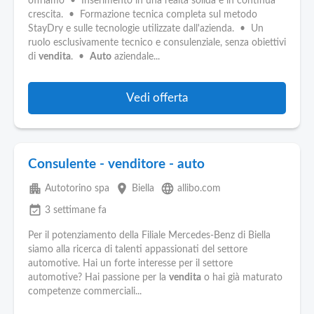
offriamo • Inserimento in una realtà solida e in continua
crescita. • Formazione tecnica completa sul metodo
StayDry e sulle tecnologie utilizzate dall'azienda. • Un
ruolo esclusivamente tecnico e consulenziale, senza obiettivi
di
vendita
. •
Auto
aziendale...
Vedi offerta
Consulente - venditore - auto
apartment
place
language
Autotorino spa
Biella
allibo.com
event_available
3 settimane fa
Per il potenziamento della Filiale Mercedes-Benz di Biella
siamo alla ricerca di talenti appassionati del settore
automotive. Hai un forte interesse per il settore
automotive? Hai passione per la
vendita
o hai già maturato
competenze commerciali...