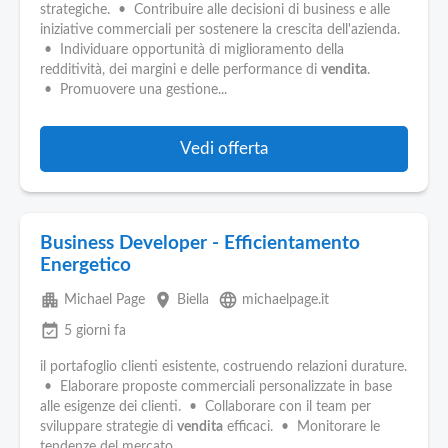
strategiche. • Contribuire alle decisioni di business e alle
iniziative commerciali per sostenere la crescita dell'azienda.
• Individuare opportunità di miglioramento della
redditività, dei margini e delle performance di
vendita
.
• Promuovere una gestione...
Vedi offerta
Business Developer - Efficientamento
Energetico
apartment
place
language
Michael Page
Biella
michaelpage.it
event_available
5 giorni fa
il portafoglio clienti esistente, costruendo relazioni durature.
• Elaborare proposte commerciali personalizzate in base
alle esigenze dei clienti. • Collaborare con il team per
sviluppare strategie di
vendita
efficaci. • Monitorare le
tendenze del mercato...