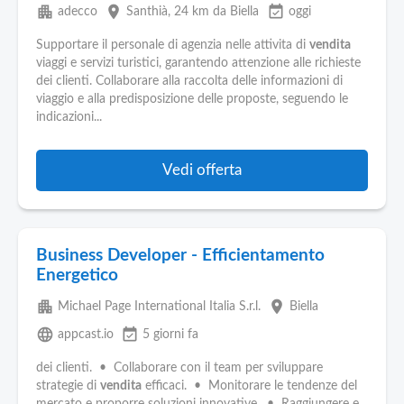
apartment
place
event_available
adecco
Santhià
, 24 km da Biella
oggi
Supportare il personale di agenzia nelle attivita di
vendita
viaggi e servizi turistici, garantendo attenzione alle richieste
dei clienti. Collaborare alla raccolta delle informazioni di
viaggio e alla predisposizione delle proposte, seguendo le
indicazioni...
Vedi offerta
Business Developer - Efficientamento
Energetico
apartment
place
Michael Page International Italia S.r.l.
Biella
language
event_available
appcast.io
5 giorni fa
dei clienti. • Collaborare con il team per sviluppare
strategie di
vendita
efficaci. • Monitorare le tendenze del