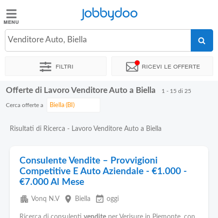
Jobbydoo
Jobbydoo
Venditore Auto, Biella
Offerte
di
Filtri
Ricevi le offerte
lavoro
Offerte di Lavoro Venditore Auto a Biella
1 - 15 di 25
Stipendi
Cerca offerte a
Elenco
Risultati di Ricerca - Lavoro Venditore Auto a Biella
professioni
Consulente Vendite – Provvigioni
Blog
Competitive E Auto Aziendale - €1.000 -
€7.000 Al Mese
apartment
place
event_available
Vonq N.V
Biella
oggi
Ricerca di consulenti
vendite
per Verisure in Piemonte, con