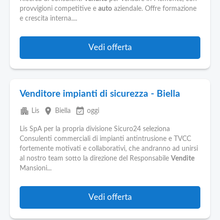
Pubblica
provvigioni competitive e
auto
aziendale. Offre formazione
Offerte
e crescita interna....
Area
Vedi offerta
Aziende
Venditore impianti di sicurezza - Biella
apartment
place
event_available
Lis
Biella
oggi
Lis SpA per la propria divisione Sicuro24 seleziona
Consulenti commerciali di impianti antintrusione e TVCC
fortemente motivati e collaborativi, che andranno ad unirsi
al nostro team sotto la direzione del Responsabile
Vendite
Mansioni...
Vedi offerta