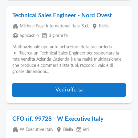
Technical Sales Engineer - Nord Ovest
apartment
place
Michael Page International Italia S.r.l.
Biella
language
event_available
appcast.io
3 giorni fa
Multinazionale operante nel settore della raccorderia
• Ricerca un Technical Sales Engineer per supportare la
rete
vendita
Azienda L'azienda è una realtà multinazionale
che produce e commercializza tubi, raccordi, valole di
grosse dimensioni...
Vedi offerta
CFO rif. 99728 - W Executive Italy
apartment
place
event_available
W Executive Italy
Biella
ieri