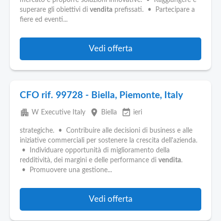
mercato e proporre soluzioni innovative. • Raggiungere e
superare gli obiettivi di
vendita
prefissati. • Partecipare a
fiere ed eventi...
Vedi offerta
CFO rif. 99728 - Biella, Piemonte, Italy
apartment
place
event_available
W Executive Italy
Biella
ieri
strategiche. • Contribuire alle decisioni di business e alle
iniziative commerciali per sostenere la crescita dell'azienda.
• Individuare opportunità di miglioramento della
redditività, dei margini e delle performance di
vendita
.
• Promuovere una gestione...
Vedi offerta