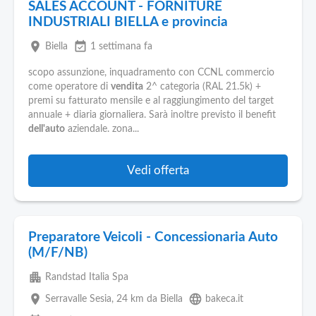
SALES ACCOUNT - FORNITURE
INDUSTRIALI BIELLA e provincia
place
event_available
Biella
1 settimana fa
scopo assunzione, inquadramento con CCNL commercio
come operatore di
vendita
2^ categoria (RAL 21.5k) +
premi su fatturato mensile e al raggiungimento del target
annuale + diaria giornaliera. Sarà inoltre previsto il benefit
dell'auto
aziendale. zona...
Vedi offerta
Preparatore Veicoli - Concessionaria Auto
(M/F/NB)
apartment
Randstad Italia Spa
place
language
Serravalle Sesia
, 24 km da Biella
bakeca.it