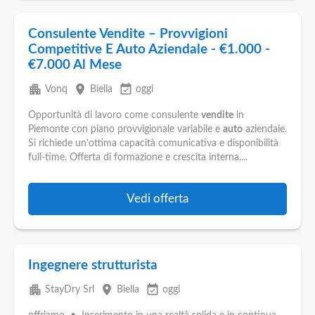
Consulente Vendite – Provvigioni
Competitive E Auto Aziendale - €1.000 -
€7.000 Al Mese
apartment
place
event_available
Vonq
Biella
oggi
Opportunità di lavoro come consulente
vendite
in
Piemonte con piano provvigionale variabile e
auto
aziendale.
Si richiede un'ottima capacità comunicativa e disponibilità
full-time. Offerta di formazione e crescita interna....
Vedi offerta
Ingegnere strutturista
apartment
place
event_available
StayDry Srl
Biella
oggi