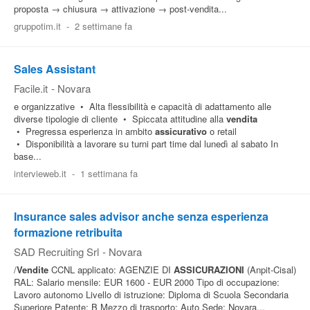
proposta → chiusura → attivazione → post‑vendita...
gruppotim.it
-
2 settimane fa
Sales Assistant
Facile.it
-
Novara
e organizzative • Alta flessibilità e capacità di adattamento alle
diverse tipologie di cliente • Spiccata attitudine alla
vendita
• Pregressa esperienza in ambito
assicurativo
o retail
• Disponibilità a lavorare su turni part time dal lunedì al sabato In
base...
intervieweb.it
-
1 settimana fa
Insurance sales advisor anche senza esperienza
formazione retribuita
SAD Recruiting Srl
-
Novara
/
Vendite
CCNL applicato: AGENZIE DI
ASSICURAZIONI
(Anpit-Cisal)
RAL: Salario mensile: EUR 1600 - EUR 2000 Tipo di occupazione:
Lavoro autonomo Livello di istruzione: Diploma di Scuola Secondaria
Superiore Patente: B Mezzo di trasporto: Auto Sede: Novara...