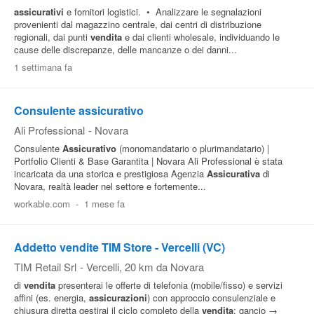
assicurativi
e fornitori logistici. • Analizzare le segnalazioni
provenienti dal magazzino centrale, dai centri di distribuzione
regionali, dai punti
vendita
e dai clienti wholesale, individuando le
cause delle discrepanze, delle mancanze o dei danni...
1 settimana fa
Consulente assicurativo
Ali Professional
-
Novara
Consulente
Assicurativo
(monomandatario o plurimandatario) |
Portfolio Clienti & Base Garantita | Novara Ali Professional è stata
incaricata da una storica e prestigiosa Agenzia
Assicurativa
di
Novara, realtà leader nel settore e fortemente...
workable.com
-
1 mese fa
Addetto vendite TIM Store - Vercelli (VC)
TIM Retail Srl
-
Vercelli
, 20 km da Novara
di
vendita
presenterai le offerte di telefonia (mobile/fisso) e servizi
affini (es. energia,
assicurazioni
) con approccio consulenziale e
chiusura diretta gestirai il ciclo completo della
vendita
: gancio →