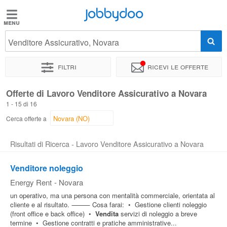
Jobbydoo
Jobbydoo
Venditore Assicurativo, Novara
Offerte
di
Filtri
Ricevi le offerte
lavoro
Offerte di Lavoro Venditore Assicurativo a Novara
1 - 15 di 16
Stipendi
Cerca offerte a
Elenco
Risultati di Ricerca - Lavoro Venditore Assicurativo a Novara
professioni
Venditore noleggio
Energy Rent
-
Novara
Blog
un operativo, ma una persona con mentalità commerciale, orientata al
cliente e al risultato. ⸻ Cosa farai: • Gestione clienti noleggio
(front office e back office) •
Vendita
servizi di noleggio a breve
termine • Gestione contratti e pratiche amministrative...