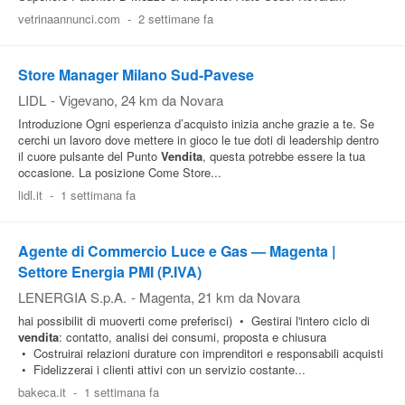
vetrinaannunci.com
-
2 settimane fa
Store Manager Milano Sud-Pavese
LIDL
-
Vigevano
, 24 km da Novara
Introduzione Ogni esperienza d’acquisto inizia anche grazie a te. Se
cerchi un lavoro dove mettere in gioco le tue doti di leadership dentro
il cuore pulsante del Punto
Vendita
, questa potrebbe essere la tua
occasione. La posizione Come Store...
lidl.it
-
1 settimana fa
Agente di Commercio Luce e Gas — Magenta |
Settore Energia PMI (P.IVA)
LENERGIA S.p.A.
-
Magenta
, 21 km da Novara
hai possibilit di muoverti come preferisci) • Gestirai l'intero ciclo di
vendita
: contatto, analisi dei consumi, proposta e chiusura
• Costruirai relazioni durature con imprenditori e responsabili acquisti
• Fidelizzerai i clienti attivi con un servizio costante...
bakeca.it
-
1 settimana fa