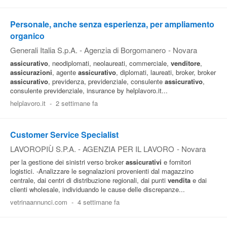
Personale, anche senza esperienza, per ampliamento
organico
Generali Italia S.p.A. - Agenzia di Borgomanero
-
Novara
assicurativo
, neodiplomati, neolaureati, commerciale,
venditore
,
assicurazioni
, agente
assicurativo
, diplomati, laureati, broker, broker
assicurativo
, previdenza, previdenziale, consulente
assicurativo
,
consulente previdenziale, insurance by helplavoro.it...
helplavoro.it
-
2 settimane fa
Customer Service Specialist
LAVOROPIÙ S.P.A. - AGENZIA PER IL LAVORO
-
Novara
per la gestione dei sinistri verso broker
assicurativi
e fornitori
logistici. -Analizzare le segnalazioni provenienti dal magazzino
centrale, dai centri di distribuzione regionali, dai punti
vendita
e dai
clienti wholesale, individuando le cause delle discrepanze...
vetrinaannunci.com
-
4 settimane fa