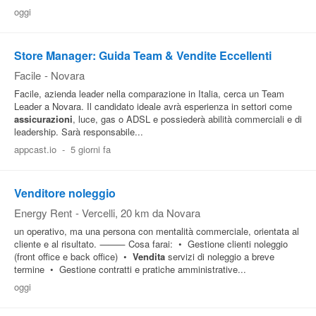
oggi
Pubblica
Offerte
Store Manager: Guida Team & Vendite Eccellenti
Facile
-
Novara
Area
Facile, azienda leader nella comparazione in Italia, cerca un Team
Aziende
Leader a Novara. Il candidato ideale avrà esperienza in settori come
assicurazioni
, luce, gas o ADSL e possiederà abilità commerciali e di
leadership. Sarà responsabile...
appcast.io
-
5 giorni fa
Venditore noleggio
Energy Rent
-
Vercelli
, 20 km da Novara
un operativo, ma una persona con mentalità commerciale, orientata al
cliente e al risultato. ⸻ Cosa farai: • Gestione clienti noleggio
(front office e back office) •
Vendita
servizi di noleggio a breve
termine • Gestione contratti e pratiche amministrative...
oggi