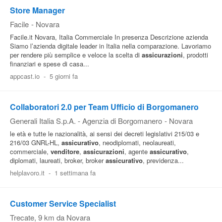
Store Manager
Facile
-
Novara
Facile.it Novara, Italia Commerciale In presenza Descrizione azienda
Siamo l’azienda digitale leader in Italia nella comparazione. Lavoriamo
per rendere più semplice e veloce la scelta di
assicurazioni
, prodotti
finanziari e spese di casa...
appcast.io
-
5 giorni fa
Collaboratori 2.0 per Team Ufficio di Borgomanero
Generali Italia S.p.A. - Agenzia di Borgomanero
-
Novara
le età e tutte le nazionalità, ai sensi dei decreti legislativi 215/03 e
216/03 GNRL-HL,
assicurativo
, neodiplomati, neolaureati,
commerciale,
venditore
,
assicurazioni
, agente
assicurativo
,
diplomati, laureati, broker, broker
assicurativo
, previdenza...
helplavoro.it
-
1 settimana fa
Customer Service Specialist
Trecate
, 9 km da Novara