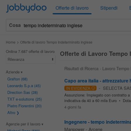
Jobbydoo
Offerte di lavoro
Stipendi
Cosa
Home
Offerte di lavoro Tempo Indeterminato Inglese
Ordina 7.687 offerte di lavoro
Offerte di Lavoro Tempo 
Rilevanza
Risultati di Ricerca - Lavoro Tempo
Aziende
Grafton
(68)
Capo area italia - attrezzature 
Leonardo S.p.a
(45)
-
SELECTA SAS
IN EVIDENZA
i
Direction Sas
(28)
Assunzione: Impiegato con contratto a
TXT e-solutions
(25)
indicativa da 40 a 60 mila Euro • Dotaz
Pietro Fiorentini
(20)
4 giorni fa
Altro
Ingegnere - tempo indetermin
Agenzie per il lavoro
Manpower
-
Arcene
Michael Page
(569)