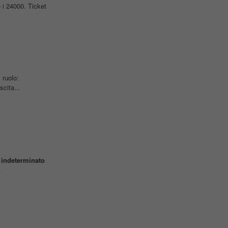
i 24000. Ticket
 ruolo:
cita...
indeterminato
.