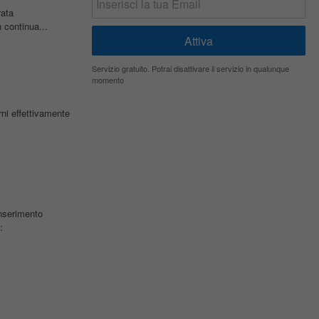
rata
 continua...
Servizio gratuito. Potrai disattivare il servizio in qualunque
momento
rni effettivamente
Inserimento
: