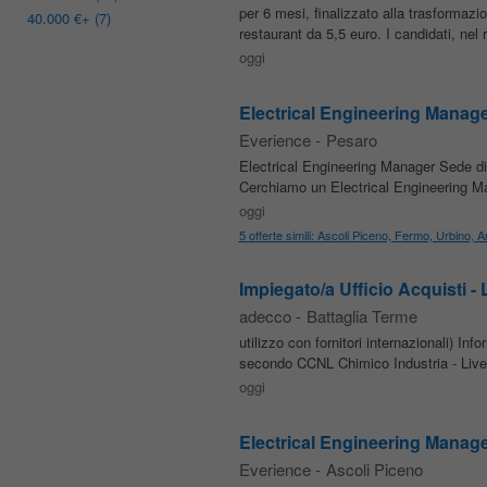
per 6 mesi, finalizzato alla trasformazi
40.000 €
+ (7)
restaurant da 5,5 euro. I candidati, nel
oggi
Electrical Engineering Manager 
Everience
-
Pesaro
Electrical Engineering Manager Sede di
Cerchiamo un Electrical Engineering Ma
oggi
5 offerte simili: Ascoli Piceno, Fermo, Urbino,
Impiegato/a Ufficio Acquisti -
adecco
-
Battaglia Terme
utilizzo con fornitori internazionali) I
secondo CCNL Chimico Industria - Livello
oggi
Electrical Engineering Manager
Everience
-
Ascoli Piceno