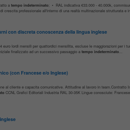
ratto a
tempo
indeterminato
; • RAL indicativa €33.000 - 40.000k, commisu
 crescita professionale all'interno di una realtà multinazionale strutturata e in
urni con discreta conoscenza della lingua inglese
24 euro lordi mensili per quattordici mensilita, escluse le maggiorazioni per i tu
niziale finalizzato ad un successivo passaggio a
tempo
indeterminato
...
co (con Francese e/o Inglese)
ne al cliente e capacita comunicative. Attitudine al lavoro in team.Contratto 
ato
CCNL Grafici Editoriali Industria RAL 30-35K Lingue conosciute: Francese
 inglese