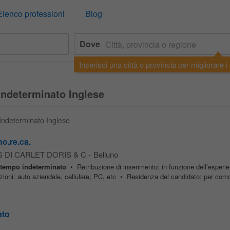
Elenco professioni
Blog
Dove
Inserisci una città o provincia per migliorare i r
Indeterminato Inglese
 Indeterminato Inglese
ho.re.ca.
 DI CARLET DORIS & C
-
Belluno
tempo
indeterminato
• Retribuzione di inserimento: in funzione dell’esperi
ioni: auto aziendale, cellulare, PC, etc • Residenza del candidato: per comod
ato