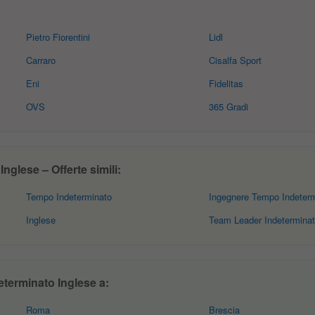
Pietro Fiorentini
Lidl
Carraro
Cisalfa Sport
Eni
Fidelitas
OVS
365 Gradi
glese – Offerte simili:
Tempo Indeterminato
Ingegnere Tempo Indeter
Inglese
Team Leader Indetermina
terminato Inglese a:
Roma
Brescia