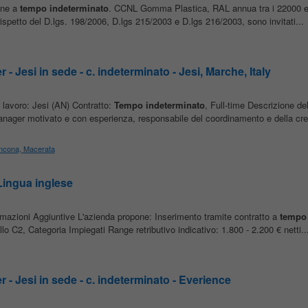
one a
tempo
indeterminato
. CCNL Gomma Plastica, RAL annua tra i 22000 e 
 rispetto del D.lgs. 198/2006, D.lgs 215/2003 e D.lgs 216/2003, sono invitati...
- Jesi in sede - c. indeterminato - Jesi, Marche, Italy
 lavoro: Jesi (AN) Contratto:
Tempo
indeterminato
, Full-time Descrizione del
nager motivato e con esperienza, responsabile del coordinamento e della cres
 Ancona, Macerata
 Lingua inglese
nformazioni Aggiuntive L'azienda propone: Inserimento tramite contratto a
tempo
 C2, Categoria Impiegati Range retributivo indicativo: 1.800 - 2.200 € netti..
 - Jesi in sede - c. indeterminato - Everience