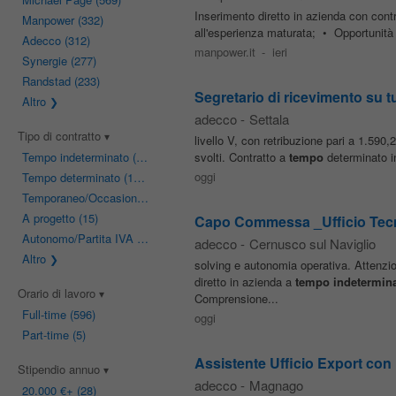
Inserimento diretto in azienda con cont
Manpower
(332)
all'esperienza maturata; • Opportunità di
Adecco
(312)
manpower.it
-
ieri
Synergie
(277)
Randstad
(233)
Segretario di ricevimento su t
Altro
adecco
-
Settala
Tipo di contratto
livello V, con retribuzione pari a 1.590,
Tempo indeterminato
(543)
svolti. Contratto a
tempo
determinato i
oggi
Tempo determinato
(152)
Temporaneo/Occasionale
(44)
A progetto
(15)
Capo Commessa _Ufficio Tecni
Autonomo/Partita IVA
(13)
adecco
-
Cernusco sul Naviglio
Altro
solving e autonomia operativa. Attenzio
diretto in azienda a
tempo
indetermin
Orario di lavoro
Comprensione...
Full-time
(596)
oggi
Part-time
(5)
Assistente Ufficio Export con
Stipendio annuo
adecco
-
Magnago
20.000 €
+ (28)