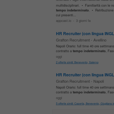
multidisciplinari. • Familiarità con le 
tempo
indeterminato
. • Retribuzione
cui presenti...
appcast.io
-
3 giorni fa
HR Recruiter (con lingua INGLE
Grafton Recruitment
-
Avellino
Napoli Orario: full time 40 ore settiman
contratto a
tempo
indeterminato
, Fas
oggi
2 offerte simili: Benevento, Salerno
HR Recruiter (con lingua INGLE
Grafton Recruitment
-
Napoli
Napoli Orario: full time 40 ore settiman
contratto a
tempo
indeterminato
, Fas
oggi
5 offerte simili: Caserta, Benevento, Giugliano 