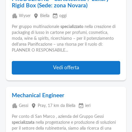
Rigid Box (Sede: zona Novara)
apartment
place
event_available
Wyser
Biella
oggi
Per gruppo multinazionale
specializzato
nella creazione di
packaging di lusso in cartone per profumi, cosmetica,
moda, wine & spirits, ricerchiamo – per il potenziamento
dell'area Pianificazione – una risorsa per il ruolo di:
PLANNER O RESPONSABILE...
Vedi offerta
Mechanical Engineer
apartment
place
event_available
Gessi
Pray
, 17 km da Biella
ieri
Per conto di San Marco , azienda del Gruppo Gessi
specializzata
nella progettazione e produzione di soluzioni
per il settore della rubinetteria, siamo alla ricerca di una