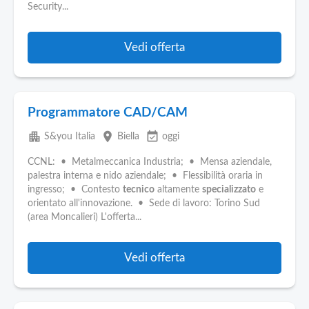
Security...
Vedi offerta
Programmatore CAD/CAM
apartment
place
event_available
S&you Italia
Biella
oggi
CCNL: • Metalmeccanica Industria; • Mensa aziendale,
palestra interna e nido aziendale; • Flessibilità oraria in
ingresso; • Contesto
tecnico
altamente
specializzato
e
orientato all'innovazione. • Sede di lavoro: Torino Sud
(area Moncalieri) L'offerta...
Vedi offerta