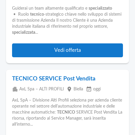
Guiderai un team altamente qualificato e
specializzato
• Ruolo
tecnico
-strategico chiave nello sviluppo di sistemi
di trasmissione Azienda Il nostro Cliente è una Azienda
industriale italiana di riferimento nel proprio settore,
specializzata
...
Vedi offerta
TECNICO SERVICE Post Vendita
apartment
place
event_available
AxL Spa – ALTI PROFILI
Biella
oggi
AxL SpA – Divisione Alti Profili seleziona per azienda cliente
operante nel settore dell'automazione industriale e delle
macchine automatiche:
TECNICO
SERVICE Post Vendita La
risorsa, riportando al Service Manager, sarà inserita
all'interno...