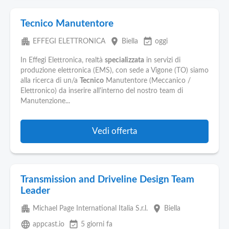
Tecnico Manutentore
apartment
place
event_available
EFFEGI ELETTRONICA
Biella
oggi
In Effegi Elettronica, realtà
specializzata
in servizi di
produzione elettronica (EMS), con sede a Vigone (TO) siamo
alla ricerca di un/a
Tecnico
Manutentore (Meccanico /
Elettronico) da inserire all'interno del nostro team di
Manutenzione...
Vedi offerta
Transmission and Driveline Design Team
Leader
apartment
place
Michael Page International Italia S.r.l.
Biella
language
event_available
appcast.io
5 giorni fa