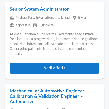
Senior System Administrator
apartment
place
Michael Page International Italia S.r.l.
Biella
language
event_available
appcast.io
5 giorni fa
Azienda L'azienda è una realtà IT altamente
specializzata
,
focalizzata sulla progettazione, implementazione e gestione
di soluzioni infrastrutturali avanzate per clienti enterprise.
Opera principalmente in contesti complessi e mission-
critical...
Vedi offerta
Mechanical or Automotive Engineer -
Calibration & Validation Engineer –
Automotive