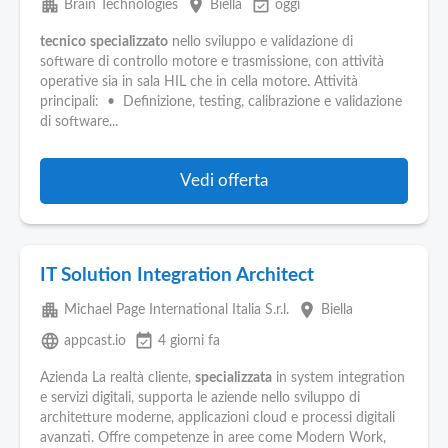
apartment
place
event_available
Brain Technologies
Biella
oggi
tecnico
specializzato
nello sviluppo e validazione di
software di controllo motore e trasmissione, con attività
operative sia in sala HIL che in cella motore. Attività
principali: • Definizione, testing, calibrazione e validazione
di software...
Vedi offerta
IT Solution Integration Architect
apartment
place
Michael Page International Italia S.r.l.
Biella
language
event_available
appcast.io
4 giorni fa
Azienda La realtà cliente,
specializzata
in system integration
e servizi digitali, supporta le aziende nello sviluppo di
architetture moderne, applicazioni cloud e processi digitali
avanzati. Offre competenze in aree come Modern Work,