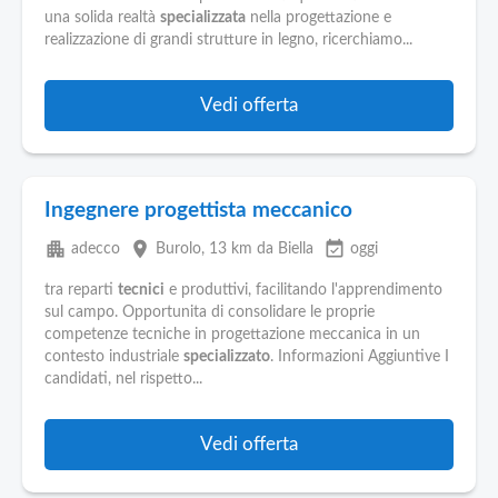
Pubblica
una solida realtà
specializzata
nella progettazione e
Offerte
realizzazione di grandi strutture in legno, ricerchiamo...
Area
Vedi offerta
Aziende
Ingegnere progettista meccanico
apartment
place
event_available
adecco
Burolo
, 13 km da Biella
oggi
tra reparti
tecnici
e produttivi, facilitando l'apprendimento
sul campo. Opportunita di consolidare le proprie
competenze tecniche in progettazione meccanica in un
contesto industriale
specializzato
. Informazioni Aggiuntive I
candidati, nel rispetto...
Vedi offerta