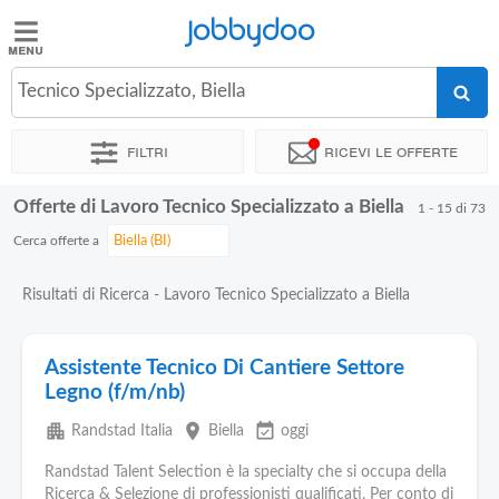
Jobbydoo
Jobbydoo
Tecnico Specializzato, Biella
Offerte
di
Filtri
Ricevi le offerte
lavoro
Offerte di Lavoro Tecnico Specializzato a Biella
1 - 15 di 73
Stipendi
Cerca offerte a
Elenco
Risultati di Ricerca - Lavoro Tecnico Specializzato a Biella
professioni
Assistente Tecnico Di Cantiere Settore
Blog
Legno (f/m/nb)
apartment
place
event_available
Randstad Italia
Biella
oggi
Randstad Talent Selection è la specialty che si occupa della
Ricerca & Selezione di professionisti qualificati. Per conto di