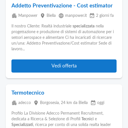
Addetto Preventivazione - Cost estimator
apartment
place
language
event_available
Manpower
Biella
manpower.it
2 giorni fa
Il nostro Cliente: Realtà industriale
specializzata
nella
progettazione e produzione di sistemi di automazione per i
settori aerospace e alimentare Ci ha incaricati di ricercare
un/una: Addetto Preventivazione/Cost estimator Sede di
lavoro...
Vedi offerta
Termotecnico
apartment
place
event_available
adecco
Borgosesia
, 24 km da Biella
oggi
Profilo La Divisione Adecco Permanent Recruitment,
dedicata a Ricerca & Selezione di Profili
Tecnici
e
Specializzati
, ricerca per conto di una solida realta leader