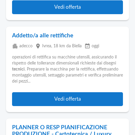
Vedi offerta
Addetto/a alle rettifiche
apartment
place
event_available
adecco
Ivrea
, 18 km da Biella
oggi
operazioni di rettifica su macchine utensili, assicurando il
rispetto delle tolleranze dimensionali richieste dai disegni
tecnici
. Preparare la macchina per la rettifica, effettuando
montaggio utensili, settaggio parametri e verifica preliminare
dei pezzi...
Vedi offerta
PLANNER O RESP PIANIFICAZIONE
PRODUZIONE - Cartotecnica / Luxury