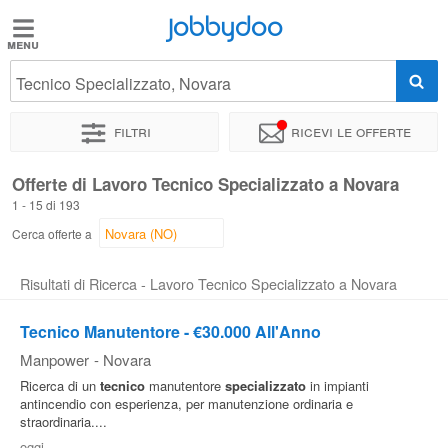
Jobbydoo
Jobbydoo
Tecnico Specializzato, Novara
Offerte
di
Filtri
Ricevi le offerte
lavoro
Offerte di Lavoro Tecnico Specializzato a Novara
1 - 15 di 193
Stipendi
Cerca offerte a
Elenco
Risultati di Ricerca - Lavoro Tecnico Specializzato a Novara
professioni
Tecnico Manutentore - €30.000 All'Anno
Manpower
-
Novara
Blog
Ricerca di un
tecnico
manutentore
specializzato
in impianti
antincendio con esperienza, per manutenzione ordinaria e
straordinaria....
oggi