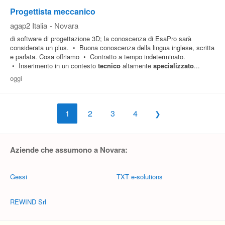
Progettista meccanico
agap2 Italia
-
Novara
di software di progettazione 3D; la conoscenza di EsaPro sarà
considerata un plus. • Buona conoscenza della lingua inglese, scritta
e parlata. Cosa offriamo • Contratto a tempo indeterminato.
• Inserimento in un contesto
tecnico
altamente
specializzato
...
oggi
1
2
3
4
Aziende che assumono a Novara:
Gessi
TXT e-solutions
REWIND Srl