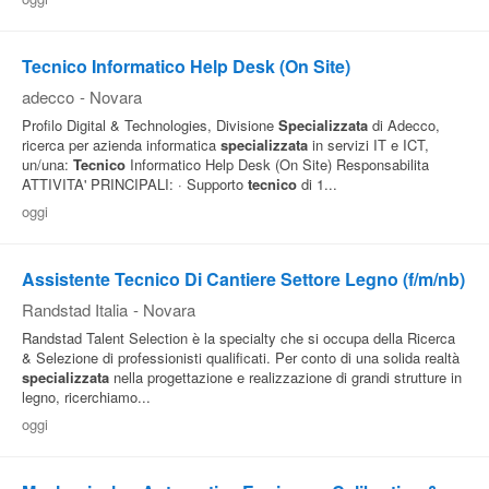
Pubblica
Offerte
Tecnico Informatico Help Desk (On Site)
adecco
-
Novara
Profilo Digital & Technologies, Divisione
Specializzata
di Adecco,
Area
ricerca per azienda informatica
specializzata
in servizi IT e ICT,
Aziende
un/una:
Tecnico
Informatico Help Desk (On Site) Responsabilita
ATTIVITA' PRINCIPALI: · Supporto
tecnico
di 1...
oggi
Assistente Tecnico Di Cantiere Settore Legno (f/m/nb)
Randstad Italia
-
Novara
Randstad Talent Selection è la specialty che si occupa della Ricerca
& Selezione di professionisti qualificati. Per conto di una solida realtà
specializzata
nella progettazione e realizzazione di grandi strutture in
legno, ricerchiamo...
oggi