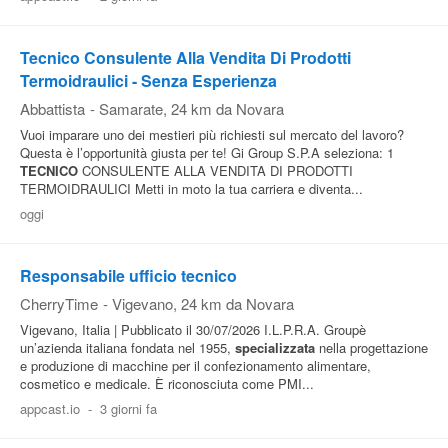
Tecnico Consulente Alla Vendita Di Prodotti
Termoidraulici - Senza Esperienza
Abbattista
-
Samarate
, 24 km da Novara
Vuoi imparare uno dei mestieri più richiesti sul mercato del lavoro?
Questa è l’opportunità giusta per te! Gi Group S.P.A seleziona: 1
TECNICO
CONSULENTE ALLA VENDITA DI PRODOTTI
TERMOIDRAULICI Metti in moto la tua carriera e diventa...
oggi
Responsabile ufficio tecnico
CherryTime
-
Vigevano
, 24 km da Novara
Vigevano, Italia | Pubblicato il 30/07/2026 I.L.P.R.A. Groupè
un’azienda italiana fondata nel 1955,
specializzata
nella progettazione
e produzione di macchine per il confezionamento alimentare,
cosmetico e medicale. È riconosciuta come PMI...
appcast.io
-
3 giorni fa