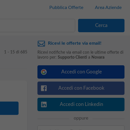
Pubblica Offerte
Area Aziende
Ricevi le offerte via email!
1 - 15 di 685
Ricevi notifiche via email con le ultime offerte di
lavoro per:
Supporto Clienti
a
Novara
Accedi con Google
Accedi con Facebook
Accedi con Linkedin
oppure