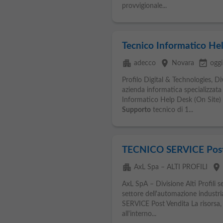
provvigionale...
Tecnico Informatico Hel
apartment
place
event_available
adecco
Novara
oggi
Profilo Digital & Technologies, Di
azienda informatica specializzata 
Informatico Help Desk (On Site) 
Supporto
tecnico di 1...
TECNICO SERVICE Post
apartment
place
AxL Spa – ALTI PROFILI
AxL SpA – Divisione Alti Profili 
settore dell'automazione indust
SERVICE Post Vendita La risorsa, 
all'interno...