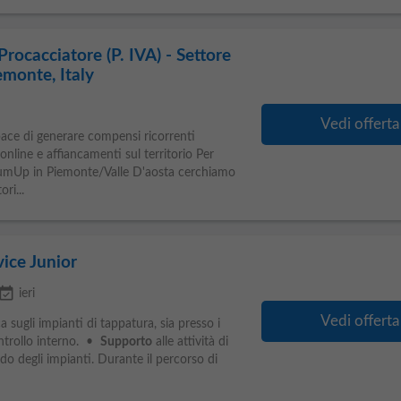
rocacciatore (P. IVA) - Settore
monte, Italy
Vedi offerta
pace di generare compensi ricorrenti
 online e affiancamenti sul territorio Per
SumUp in Piemonte/Valle D'aosta cerchiamo
ri...
ice Junior
ent_available
ieri
Vedi offerta
 sugli impianti di tappatura, sia presso i
ontrollo interno. •
Supporto
alle attività di
do degli impianti. Durante il percorso di