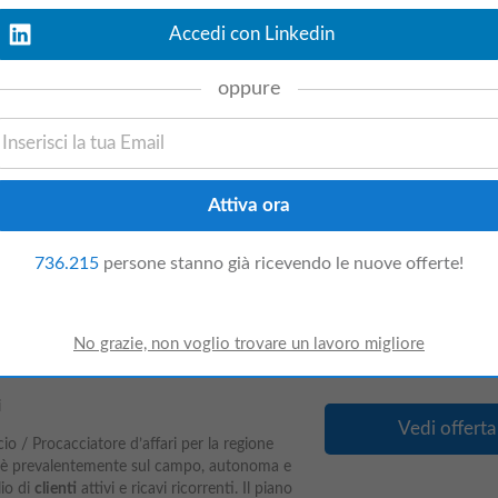
Accedi con Linkedin
rezza Sul Lavoro – Carriera -
oppure
y - €600 Al Mese
oggi
Vedi offerta
a sul lavoro cerca un consulente per
 in Italia. Il consulente si occuperà di
relazioni con i
clienti
, coltivando nuove
736.215
persone stanno già ricevendo le nuove offerte!
uzioni Pagamenti –
i
Vedi offerta
/ Procacciatore d’affari per la regione
tà è prevalentemente sul campo, autonoma e
lio di
clienti
attivi e ricavi ricorrenti. Il piano