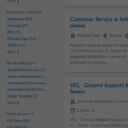
Altro
Agenzie per il lavoro
Customer Service & Sale
Manpower
(80)
cinese
Synergie
(29)
AXL
(19)
apartment
place
langu
Michael Page
Novara
Michael Page
(16)
Azienda L'azienda opera nel sett
ADHR
(15)
Descrizione Lavoro • Gestire le 
Altro
supporto
tempestivo e accurato. 
assicurare il corretto...
Tipo di contratto
Tempo determinato
(25)
Tempo indeterminato
(25)
Temporaneo/Occasionale
(22)
VEL - Ground Support 
Autonomo/Partita IVA
(10)
Senior
Stage/Tirocinio
(5)
apartment
Leonardo Worldwide Corpora
Altro
event_available
3 giorni fa
Orario di lavoro
VEL - Ground
Support
Systems (
Full-time
(58)
IT - Torino - C.so Franciatime ty
Flessibile
(2)