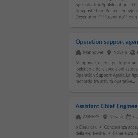
SpecializationApplylocations: IT -
timeposted on: Posted Todayjob 
Description:****Leonardo** è un 
Operation support agen
apartment
place
language
Manpower
Novara
Manpower, ricerca per importante
logistico e delle spedizioni espre
Operation
Support
Agent. La fig
raccordo tra attività operative...
Assistant Chief Enginee
apartment
place
event_available
ANKERS
Novara
og
o Elettrica). • Conoscenza acca
della e-driveline. • Esperienza ne