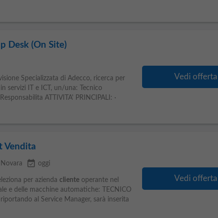
p Desk (On Site)
Vedi offerta
visione Specializzata di Adecco, ricerca per
in servizi IT e ICT, un/una: Tecnico
Responsabilita ATTIVITA' PRINCIPALI: ·
 Vendita
event_available
Novara
oggi
Vedi offerta
seleziona per azienda
cliente
operante nel
riale e delle macchine automatiche: TECNICO
riportando al Service Manager, sarà inserita