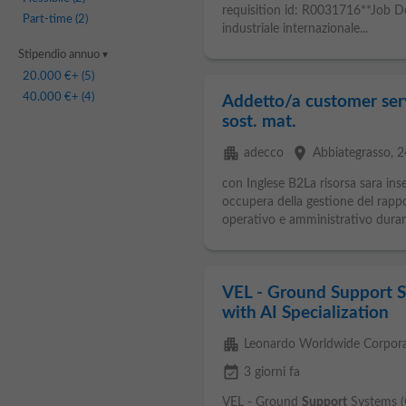
requisition id: R0031716**Job D
Part-time
(2)
industriale internazionale...
Stipendio annuo
20.000 €
+ (5)
40.000 €
+ (4)
Addetto/a customer ser
sost. mat.
apartment
place
adecco
Abbiategrasso
, 
con Inglese B2La risorsa sara inser
occupera della gestione del rapp
operativo e amministrativo durante 
VEL - Ground Support 
with AI Specialization
apartment
Leonardo Worldwide Corpora
event_available
3 giorni fa
VEL - Ground
Support
Systems (