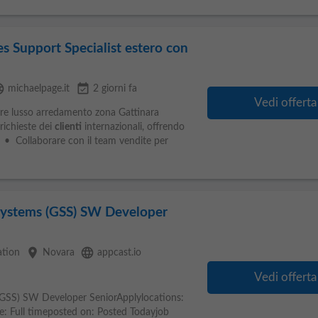
s Support Specialist estero con
age
event_available
michaelpage.it
2 giorni fa
Vedi offerta
ore lusso arredamento zona Gattinara
richieste dei
clienti
internazionali, offrendo
• Collaborare con il team vendite per
Systems (GSS) SW Developer
place
language
tion
Novara
appcast.io
Vedi offerta
GSS) SW Developer SeniorApplylocations:
pe: Full timeposted on: Posted Todayjob