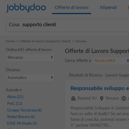
Jobbydoo
Offerte di lavoro
Stipendi
Cosa
Home
Offerte di lavoro Supporto Clienti
Novara
Ordina 685 offerte di lavoro
Offerte di Lavoro Support
Rilevanza
Cerca offerte a
Novara (NO)
Distanza
Risultati di Ricerca - Lavoro Supp
Automatica
Responsabile sviluppo e 
Aziende
Alten
(25)
apartment
place
language
Rewind Srl
Novara
PwC
(12)
Responsabile Sviluppo & Gestio
Gruppo Tecnocasa
(6)
fare un salto di livello? Se sei 
Nobel Biocare
(6)
fame di crescita, potresti essere
ESSE-M Studio
(5)
1° partner WINDTRE...