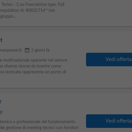
 Torino - C.so Franciatime type: Full
requisition id: R0031714**Job
gruppo...
t
event_available
manpower.it
2 giorni fa
Vedi offerta
 multinazionale operante nel settore
sse diverse risorse da inserire come
ura ricercata rappresenta un punto di
r
gi
Vedi offerta
demica o professionale del funzionamento
lla gestione di meeting tecnici con fornitori