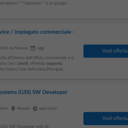
escription:****Leonardo** è un gruppo
vice / impiegato commerciale -
event_available
24 km da Novara
oggi
Vedi offerta
ita all'interno dell'ufficio commerciale e si
orto con i
clienti
, offrendo
supporto
l'intero ciclo dell'ordine.Principali...
Systems (GSS) SW Developer
place
language
tion
Novara
appcast.io
Vedi offerta
GSS) SW Developer with AI