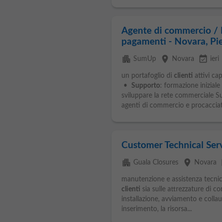
Agente di commercio / P
pagamenti - Novara, Pie
apartment
place
event_available
SumUp
Novara
ieri
un portafoglio di
clienti
attivi ca
•
Supporto
: formazione iniziale
sviluppare la rete commerciale 
agenti di commercio e procacciato
Customer Technical Serv
apartment
place
ev
Guala Closures
Novara
manutenzione e assistenza tecnica
clienti
sia sulle attrezzature di c
installazione, avviamento e collau
inserimento, la risorsa...