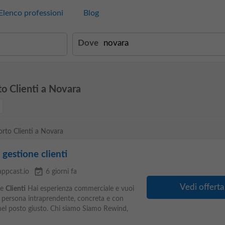
Elenco professioni
Blog
Dove
o Clienti a Novara
orto Clienti a Novara
gestione clienti
event_available
appcast.io
6 giorni fa
Vedi offerta
ne
Clienti
Hai esperienza commerciale e vuoi
una persona intraprendente, concreta e con
 nel posto giusto. Chi siamo Siamo Rewind,