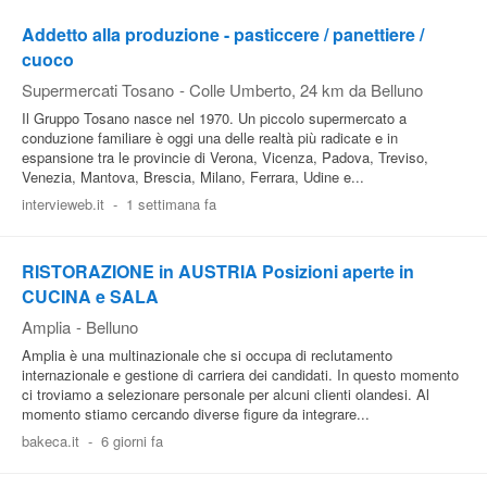
Addetto alla produzione - pasticcere / panettiere /
cuoco
Supermercati Tosano
-
Colle Umberto
, 24 km da Belluno
Il Gruppo Tosano nasce nel 1970. Un piccolo supermercato a
conduzione familiare è oggi una delle realtà più radicate e in
espansione tra le provincie di Verona, Vicenza, Padova, Treviso,
Venezia, Mantova, Brescia, Milano, Ferrara, Udine e...
intervieweb.it
-
1 settimana fa
RISTORAZIONE in AUSTRIA Posizioni aperte in
CUCINA e SALA
Amplia
-
Belluno
Amplia è una multinazionale che si occupa di reclutamento
internazionale e gestione di carriera dei candidati. In questo momento
ci troviamo a selezionare personale per alcuni clienti olandesi. Al
momento stiamo cercando diverse figure da integrare...
bakeca.it
-
6 giorni fa