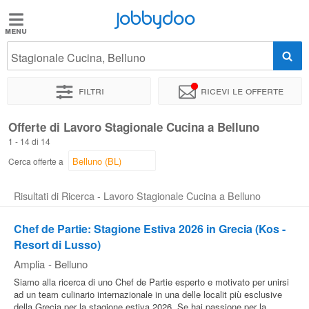
Jobbydoo
Jobbydoo
Stagionale Cucina, Belluno
Offerte
di
Filtri
Ricevi le offerte
lavoro
Offerte di Lavoro Stagionale Cucina a Belluno
1 - 14 di 14
Stipendi
Cerca offerte a
Elenco
Risultati di Ricerca - Lavoro Stagionale Cucina a Belluno
professioni
Chef de Partie: Stagione Estiva 2026 in Grecia (Kos -
Resort di Lusso)
Blog
Amplia
-
Belluno
Siamo alla ricerca di uno Chef de Partie esperto e motivato per unirsi
ad un team culinario internazionale in una delle localit più esclusive
della Grecia per la stagione estiva 2026. Se hai passione per la