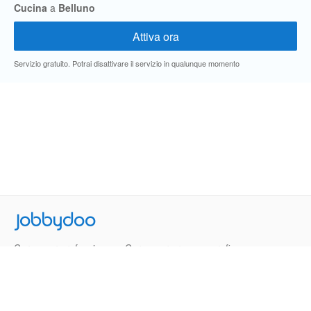
Cucina
a
Belluno
Servizio gratuito. Potrai disattivare il servizio in qualunque momento
Jobbydoo
Cerca per professione
Cerca per area geografica
Cerca per azienda
Termini e Condizioni
Privacy
Contatti