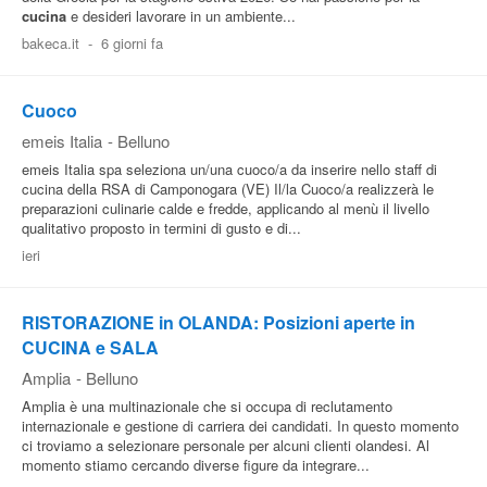
cucina
e desideri lavorare in un ambiente...
Pubblica
bakeca.it
-
6 giorni fa
Offerte
Cuoco
Area
emeis Italia
-
Belluno
Aziende
emeis Italia spa seleziona un/una cuoco/a da inserire nello staff di
cucina della RSA di Camponogara (VE) Il/la Cuoco/a realizzerà le
preparazioni culinarie calde e fredde, applicando al menù il livello
qualitativo proposto in termini di gusto e di...
ieri
RISTORAZIONE in OLANDA: Posizioni aperte in
CUCINA e SALA
Amplia
-
Belluno
Amplia è una multinazionale che si occupa di reclutamento
internazionale e gestione di carriera dei candidati. In questo momento
ci troviamo a selezionare personale per alcuni clienti olandesi. Al
momento stiamo cercando diverse figure da integrare...