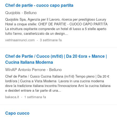
Chef de partie - cuoco capo partita
Quojobis
-
Belluno
Quojobis Spa, Agenzia per il Lavoro, ricerca per prestigioso Luxury
Hotel a cinque stelle: CHEF DE PARTIE - CUOCO CAPO PARTITA
La struttura ospitante comprende un hotel di lusso a 5 stelle aperto
tutto l'anno, caratterizzato da un design...
vetrinaannunci.com
-
3 settimane fa
Chef de Partie / Cuoco (m/f/d) | Da 20 €ora + Mance |
Cucina Italiana Moderna
WinAP Antonio Perrone
-
Belluno
Chef de Partie / Cuoco Cucina Italiana (m/f/d) Tempo pieno | Da 20 €
lordi/ora | Cucina a Vista Moderna ‍ Lavora in una cucina moderna
dove la tradizione italiana incontra l'innovazione Ami la cucina italiana
e desideri entrare a far parte di una...
bakeca.it
-
1 settimana fa
Capo cuoco