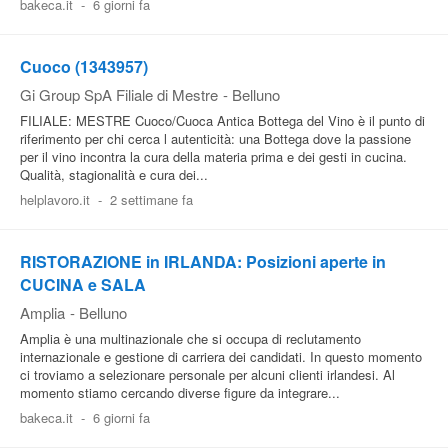
bakeca.it
-
6 giorni fa
Cuoco (1343957)
Gi Group SpA Filiale di Mestre
-
Belluno
FILIALE: MESTRE Cuoco/Cuoca Antica Bottega del Vino è il punto di
riferimento per chi cerca l autenticità: una Bottega dove la passione
per il vino incontra la cura della materia prima e dei gesti in cucina.
Qualità, stagionalità e cura dei...
helplavoro.it
-
2 settimane fa
RISTORAZIONE in IRLANDA: Posizioni aperte in
CUCINA e SALA
Amplia
-
Belluno
Amplia è una multinazionale che si occupa di reclutamento
internazionale e gestione di carriera dei candidati. In questo momento
ci troviamo a selezionare personale per alcuni clienti irlandesi. Al
momento stiamo cercando diverse figure da integrare...
bakeca.it
-
6 giorni fa