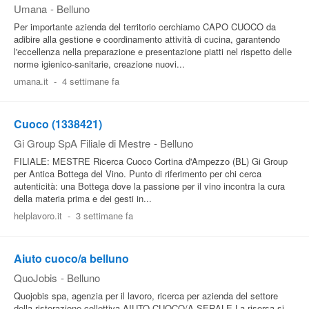
Umana
-
Belluno
Per importante azienda del territorio cerchiamo CAPO CUOCO da
adibire alla gestione e coordinamento attività di cucina, garantendo
l'eccellenza nella preparazione e presentazione piatti nel rispetto delle
norme igienico-sanitarie, creazione nuovi...
umana.it
-
4 settimane fa
Cuoco (1338421)
Gi Group SpA Filiale di Mestre
-
Belluno
FILIALE: MESTRE Ricerca Cuoco Cortina d'Ampezzo (BL) Gi Group
per Antica Bottega del Vino. Punto di riferimento per chi cerca
autenticità: una Bottega dove la passione per il vino incontra la cura
della materia prima e dei gesti in...
helplavoro.it
-
3 settimane fa
Aiuto cuoco/a belluno
QuoJobis
-
Belluno
Quojobis spa, agenzia per il lavoro, ricerca per azienda del settore
della ristorazione collettiva AIUTO CUOCO/A SERALE La risorsa si