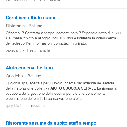
Pubblica
Offerte
Cerchiamo Aiuto cuoco
Ristorante
-
Belluno
Offriamo: ? Contratto a tempo indeterminato ? Stipendio netto di 1.600
Area
€ al mese ? Vitto e alloggio inclusi ? Non è richiesta la conoscenza
Aziende
del tedesco Per informazioni contattaci in privato.
bakeca.it
-
1 settimana fa
Aiuto cuoco/a belluno
QuoJobis
-
Belluno
Quojobis spa, agenzia per il lavoro, ricerca per azienda del settore
della ristorazione collettiva
AIUTO CUOCO
/A SERALE La risorsa si
occuperà della gestione della cucina per ciò che concerne la
preparazione dei pasti, la conservazione cibi...
quojobis.it
-
1 mese fa
Ristorante assume da subito staff a tempo