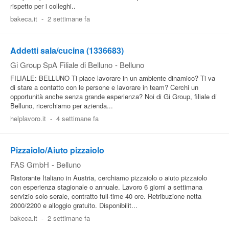
rispetto per i colleghi..
bakeca.it
-
2 settimane fa
Addetti sala/cucina (1336683)
Gi Group SpA Filiale di Belluno
-
Belluno
FILIALE: BELLUNO Ti piace lavorare in un ambiente dinamico? Ti va
di stare a contatto con le persone e lavorare in team? Cerchi un
opportunità anche senza grande esperienza? Noi di Gi Group, filiale di
Belluno, ricerchiamo per azienda...
helplavoro.it
-
4 settimane fa
Pizzaiolo/Aiuto pizzaiolo
FAS GmbH
-
Belluno
Ristorante Italiano in Austria, cerchiamo pizzaiolo o aiuto pizzaiolo
con esperienza stagionale o annuale. Lavoro 6 giorni a settimana
servizio solo serale, contratto full-time 40 ore. Retribuzione netta
2000/2200 e alloggio gratuito. Disponibilit...
bakeca.it
-
2 settimane fa