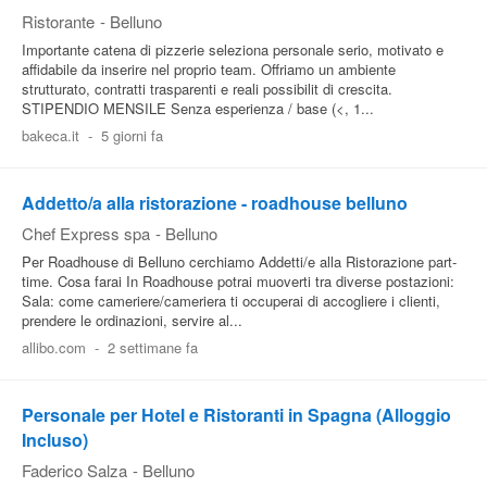
Ristorante
-
Belluno
Importante catena di pizzerie seleziona personale serio, motivato e
affidabile da inserire nel proprio team. Offriamo un ambiente
strutturato, contratti trasparenti e reali possibilit di crescita.
STIPENDIO MENSILE Senza esperienza / base (<, 1...
bakeca.it
-
5 giorni fa
Addetto/a alla ristorazione - roadhouse belluno
Chef Express spa
-
Belluno
Per Roadhouse di Belluno cerchiamo Addetti/e alla Ristorazione part-
time. Cosa farai In Roadhouse potrai muoverti tra diverse postazioni:
Sala: come cameriere/cameriera ti occuperai di accogliere i clienti,
prendere le ordinazioni, servire al...
allibo.com
-
2 settimane fa
Personale per Hotel e Ristoranti in Spagna (Alloggio
Incluso)
Faderico Salza
-
Belluno