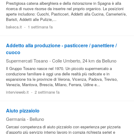
Prestigiosa catena alberghiera e della ristorazione in Spagna è alla
ricerca di nuove risorse da inserire nel proprio organico. Le posizioni
aperte includono: Cuochi, Pasticceri, Addetti alla Cucina, Camerieri/e,
Baristi, Addetti alle Pulizie,...
bakeca.it
-
1 settimana fa
Addetto alla produzione - pasticcere / panettiere /
cuoco
Supermercati Tosano
-
Colle Umberto
, 24 km da Belluno
Il Gruppo Tosano nasce nel 1970. Un piccolo supermercato a
conduzione familiare è oggi una delle realtà più radicate e in
espansione tra le provincie di Verona, Vicenza, Padova, Treviso,
Venezia, Mantova, Brescia, Milano, Ferrara, Udine e...
intervieweb.it
-
2 settimane fa
Aiuto pizzaiolo
Germania
-
Belluno
Cercasi competenza di aiuto pizzaiolo con esperienza per pizzeria
d’asporto più servizio interno lavoro in compia richiesta seriet e