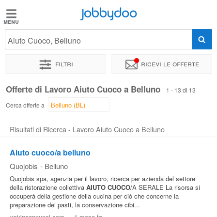
Jobbydoo
Jobbydoo
Aiuto Cuoco, Belluno
Offerte
di
Filtri
Ricevi le offerte
lavoro
Offerte di Lavoro Aiuto Cuoco a Belluno
1 - 13 di 13
Stipendi
Cerca offerte a
Risultati di Ricerca - Lavoro Aiuto Cuoco a Belluno
Elenco
professioni
Aiuto cuoco/a belluno
Quojobis
-
Belluno
Blog
Quojobis spa, agenzia per il lavoro, ricerca per azienda del settore
della ristorazione collettiva
AIUTO CUOCO
/A SERALE La risorsa si
occuperà della gestione della cucina per ciò che concerne la
preparazione dei pasti, la conservazione cibi...
vetrinaannunci.com
-
1 mese fa