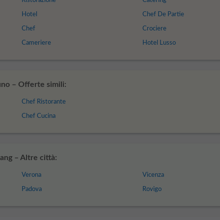
Ristorazione
Catering
Hotel
Chef De Partie
Chef
Crociere
Cameriere
Hotel Lusso
o – Offerte simili:
Chef Ristorante
Chef Cucina
ng – Altre città:
Verona
Vicenza
Padova
Rovigo