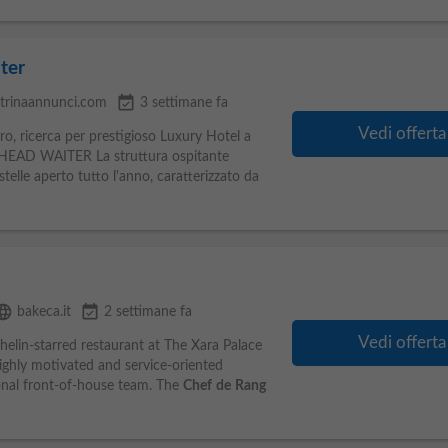
ter
event_available
trinaannunci.com
3 settimane fa
Vedi offerta
ro, ricerca per prestigioso Luxury Hotel a
HEAD WAITER La struttura ospitante
telle aperto tutto l'anno, caratterizzato da
nguage
event_available
bakeca.it
2 settimane fa
Vedi offerta
lin-starred restaurant at The Xara Palace
highly motivated and service-oriented
ional front-of-house team. The
Chef
de
Rang