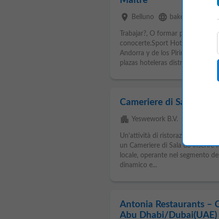
Maitre
place
language
event_available
Belluno
bakeca.it
4 
Trabajar?, O formar parte? Si has
conocerte.Sport Hotels Resort &
Andorra y de los Pirineos, cuent
plazas hoteleras distribuidas en 4.
Cameriere di Sala – Ri
apartment
place
Yeswework B.V.
Belluno
Un'attività di ristorazione situata
un Cameriere di Sala da inserire n
locale, operante nel segmento del
dinamico e...
Antonia Restaurants – C
Abu Dhabi/Dubai(UAE)