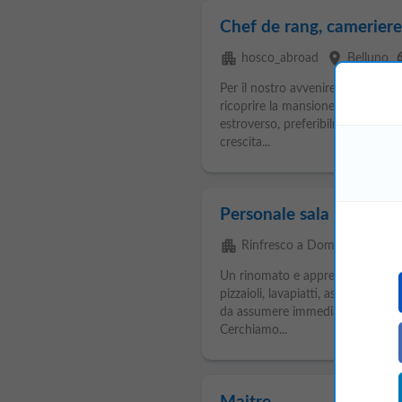
Chef de rang, cameriere
apartment
place
la
hosco_abroad
Belluno
Per il nostro avvenire, siamo alla
ricoprire la mansione di servizio i
estroverso, preferibilmente con e
crescita...
Personale sala e cucina p
apartment
place
Rinfresco a Domicilio Srl
Un rinomato e apprezzato ristoran
pizzaioli, lavapiatti, assistenti
che
da assumere immediatamente per la
Cerchiamo...