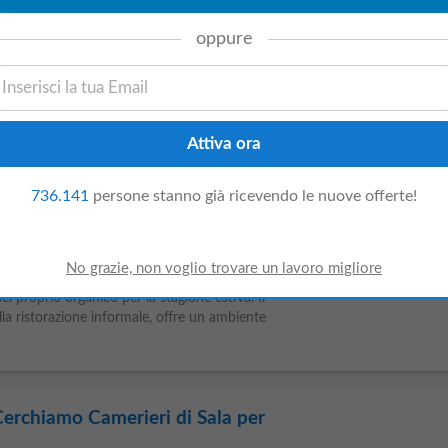
giorni fa
oppure
Vedi offerta
 elegido la última opción, queremos
, Spa es el Resort Hotelero más grande de
a con más de 450 habitaciones y 1.200
..
736.141
persone stanno già ricevendo le nuove offerte!
stopub ad Auronzo di Cadore
language
event_available
intervieweb.it
1 settimana fa
Vedi offerta
 ad Auronzo di Cadore (BL) è alla ricerca di
el proprio organico per la stagione estiva. Il
la ristorazione informale, offre un ambiente
erchiamo Camerieri di Sala per