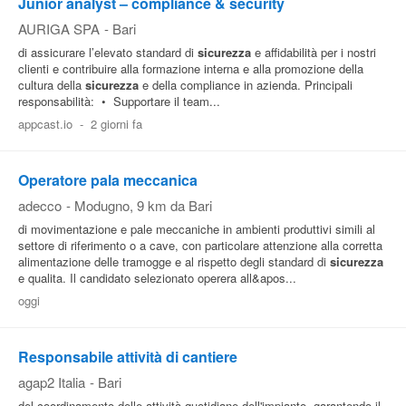
Junior analyst – compliance & security
AURIGA SPA
-
Bari
di assicurare l’elevato standard di
sicurezza
e affidabilità per i nostri
clienti e contribuire alla formazione interna e alla promozione della
cultura della
sicurezza
e della compliance in azienda. Principali
responsabilità: • Supportare il team...
appcast.io
-
2 giorni fa
Operatore pala meccanica
adecco
-
Modugno
, 9 km da Bari
di movimentazione e pale meccaniche in ambienti produttivi simili al
settore di riferimento o a cave, con particolare attenzione alla corretta
alimentazione delle tramogge e al rispetto degli standard di
sicurezza
e qualita. Il candidato selezionato operera all&apos...
oggi
Responsabile attività di cantiere
agap2 Italia
-
Bari
del coordinamento delle attività quotidiane dell'impianto, garantendo il