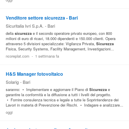
Pubblica
Offerte
Venditore settore sicurezza - Bari
Sicuritalia Ivri S.p.A.
-
Bari
della
sicurezza
e il secondo operatore privato europeo, con 800
Area
milioni di euro di ricavi, 18.000 dipendenti e 150.000 clienti. Opera
Aziende
attraverso 5 divisioni specializzate: Vigilanza Privata,
Sicurezza
Fisica, Security Systems, Facility Management, Investigazioni...
ncoreplat.com
-
1 settimana fa
H&S Manager fotovoltaico
Solarig
-
Bari
saranno: • Implementare e aggiornare il Piano di
Sicurezza
e
garantire la conformità e la diffusione a tutti i livelli del progetto.
• Fornire consulenza tecnica e legale a tutte le Soprintendenze dei
Lavori in materia di Prevenzione dei Rischi. • Indagare e analizzare...
oggi