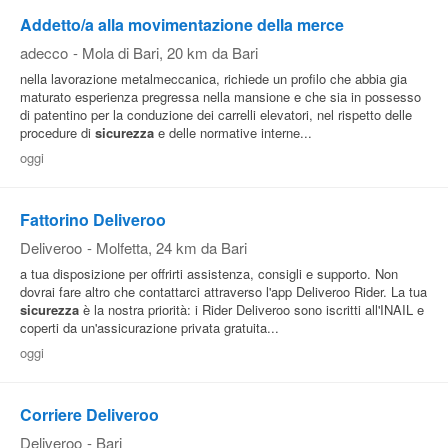
Addetto/a alla movimentazione della merce
adecco
-
Mola di Bari
, 20 km da Bari
nella lavorazione metalmeccanica, richiede un profilo che abbia gia
maturato esperienza pregressa nella mansione e che sia in possesso
di patentino per la conduzione dei carrelli elevatori, nel rispetto delle
procedure di
sicurezza
e delle normative interne...
oggi
Fattorino Deliveroo
Deliveroo
-
Molfetta
, 24 km da Bari
a tua disposizione per offrirti assistenza, consigli e supporto. Non
dovrai fare altro che contattarci attraverso l'app Deliveroo Rider. La tua
sicurezza
è la nostra priorità: i Rider Deliveroo sono iscritti all'INAIL e
coperti da un'assicurazione privata gratuita...
oggi
Corriere Deliveroo
Deliveroo
-
Bari