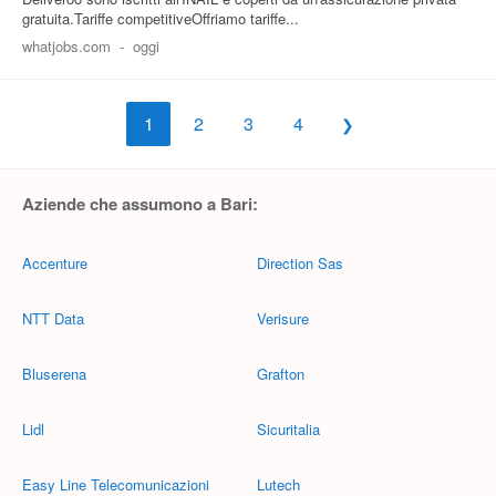
gratuita.Tariffe competitiveOffriamo tariffe...
whatjobs.com
-
oggi
1
2
3
4
Aziende che assumono a Bari:
Accenture
Direction Sas
NTT Data
Verisure
Bluserena
Grafton
Lidl
Sicuritalia
Easy Line Telecomunicazioni
Lutech