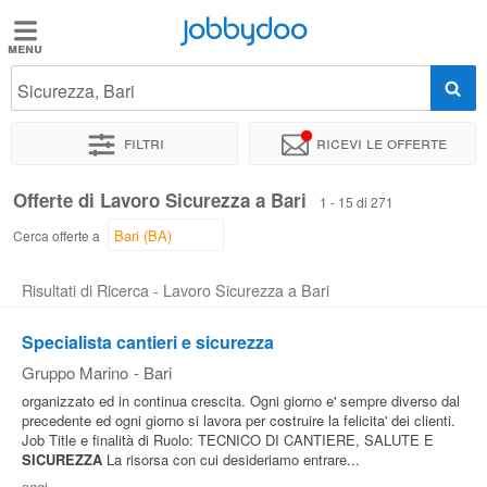
Jobbydoo
Jobbydoo
Sicurezza, Bari
Offerte
di
Filtri
Ricevi le offerte
lavoro
Offerte di Lavoro Sicurezza a Bari
1 - 15 di 271
Stipendi
Cerca offerte a
Risultati di Ricerca - Lavoro Sicurezza a Bari
Elenco
professioni
Specialista cantieri e sicurezza
Gruppo Marino
-
Bari
Blog
organizzato ed in continua crescita. Ogni giorno e' sempre diverso dal
precedente ed ogni giorno si lavora per costruire la felicita' dei clienti.
Job Title e finalità di Ruolo: TECNICO DI CANTIERE, SALUTE E
SICUREZZA
La risorsa con cui desideriamo entrare...
oggi