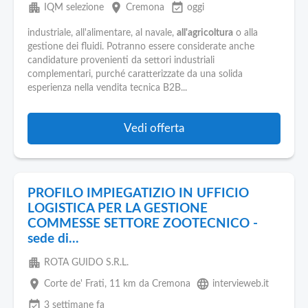
apartment
place
event_available
IQM selezione
Cremona
oggi
industriale, all'alimentare, al navale,
all'agricoltura
o alla
gestione dei fluidi. Potranno essere considerate anche
candidature provenienti da settori industriali
complementari, purché caratterizzate da una solida
esperienza nella vendita tecnica B2B...
Vedi offerta
PROFILO IMPIEGATIZIO IN UFFICIO
LOGISTICA PER LA GESTIONE
COMMESSE SETTORE ZOOTECNICO -
sede di...
apartment
ROTA GUIDO S.R.L.
place
language
Corte de' Frati
, 11 km da Cremona
intervieweb.it
event_available
3 settimane fa