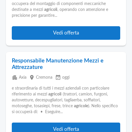
occupera del montaggio di componenti meccaniche
destinate a mezzi
agricoli
, operando con attenzione e
precisione per garantire...
Vedi offerta
Responsabile Manutenzione Mezzi e
Attrezzature
apartment
place
event_available
Axia
Cremona
oggi
e straordinaria di tutti i mezzi aziendali con particolare
riferimento ai mezzi
agricoli
(trattori, camion, furgoni,
autovetture, decespugliatori, tagliaerba, soffiatori,
motoseghe, tosasiepi, frese, trince
agricole
). Nello specifico
si occuperà di: • Eseguire...
Vedi offerta