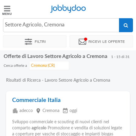
Jobbydoo
Jobbydoo
Settore Agricolo, Cremona
Offerte
di
Filtri
Ricevi le offerte
lavoro
Offerte di Lavoro Settore Agricolo a Cremona
1 - 15 di 31
Stipendi
Cerca offerte a
Elenco
Risultati di Ricerca - Lavoro Settore Agricolo a Cremona
professioni
Commerciale Italia
Blog
apartment
place
event_available
adecco
Cremona
oggi
Sviluppo commerciale e scouting di nuovi clienti nel
comparto
agricolo
Promozione e vendita di soluzioni legate
a coperture per vasche di stoccaggio e impianti biogas