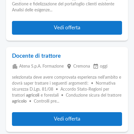
Pubblica
Gestione e fidelizzazione del portafoglio clienti esistente
Offerte
Analisi delle esigenze...
Area
Vedi offerta
Aziende
Docente di trattore
apartment
place
event_available
Atena S.p.A. Formazione
Cremona
oggi
selezionata deve avere comprovata esperienza nell'ambito e
dovrà saper trattare i seguenti argomenti: • Normativa
sicurezza D.Lgs. 81/08 • Accordo Stato-Regioni per
trattori
agricoli
e forestali • Conduzione sicura del trattore
agricolo
• Controlli pre...
Vedi offerta