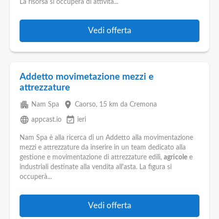
La risorsa si occuperà di attività...
Vedi offerta
Addetto movimetazione mezzi e
attrezzature
apartment
place
Nam Spa
Caorso
, 15 km da Cremona
language
event_available
appcast.io
ieri
Nam Spa è alla ricerca di un Addetto alla movimentazione
mezzi e attrezzature da inserire in un team dedicato alla
gestione e movimentazione di attrezzature edili,
agricole
e
industriali destinate alla vendita all'asta. La figura si
occuperà...
Vedi offerta