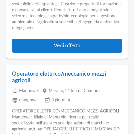
sostenibile dell'impianto; - Creazione progetti di formazione
e consulenza ai clienti. Requisiti • Laurea magistrale in
scienze e tecnologie agrarie/biotecnologia per la gestione
ambientale e
l'agricoltura
sostenibile/Ingegneria ambientale
o Ingegneria...
Vedi offerta
Operatore elettrico/meccanico mezzi
agricoli
apartment
place
Manpower
Milzano
, 21 km da Cremona
language
event_available
manpower.it
3 giorni fa
OPERATORE ELETTRICO/MECCANICO MEZZI
AGRICOLI
Manpower, filiale di Manerbio, ricerca per realtà
specializzata nell'assistenza e riparazione di macchine
agricole
un/una: OPERATORE ELETTRICO E MECCANICO