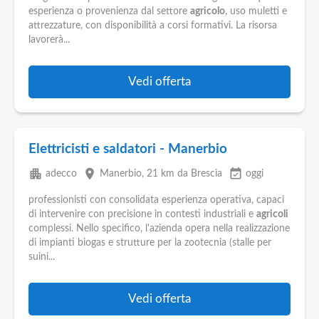
Pubblica
esperienza o provenienza dal settore
agricolo
, uso muletti e
Offerte
attrezzature, con disponibilità a corsi formativi. La risorsa
lavorerà...
Area
Aziende
Vedi offerta
Elettricisti e saldatori - Manerbio
apartment
place
event_available
adecco
Manerbio
, 21 km da Brescia
oggi
professionisti con consolidata esperienza operativa, capaci
di intervenire con precisione in contesti industriali e
agricoli
complessi. Nello specifico, l'azienda opera nella realizzazione
di impianti biogas e strutture per la zootecnia (stalle per
suini...
Vedi offerta