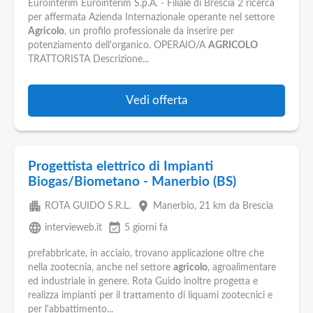
Eurointerim Eurointerim S.p.A. - Filiale di Brescia 2 ricerca
per affermata Azienda Internazionale operante nel settore
Agricolo
, un profilo professionale da inserire per
potenziamento dell'organico. OPERAIO/A
AGRICOLO
TRATTORISTA Descrizione...
Vedi offerta
Progettista elettrico di Impianti
Biogas/Biometano - Manerbio (BS)
apartment
place
ROTA GUIDO S.R.L.
Manerbio
, 21 km da Brescia
language
event_available
intervieweb.it
5 giorni fa
prefabbricate, in acciaio, trovano applicazione oltre che
nella zootecnia, anche nel settore
agricolo
, agroalimentare
ed industriale in genere. Rota Guido inoltre progetta e
realizza impianti per il trattamento di liquami zootecnici e
per l'abbattimento...