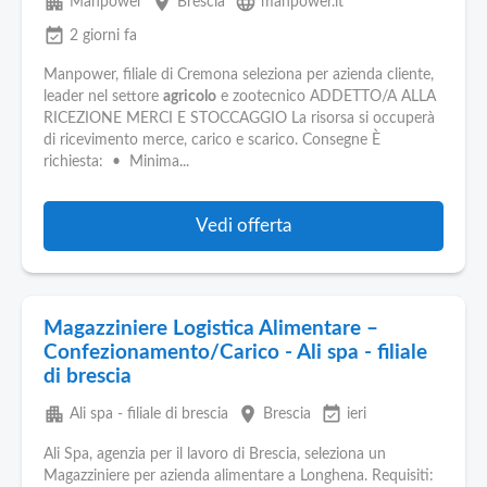
apartment
place
language
Manpower
Brescia
manpower.it
event_available
2 giorni fa
Manpower, filiale di Cremona seleziona per azienda cliente,
leader nel settore
agricolo
e zootecnico ADDETTO/A ALLA
RICEZIONE MERCI E STOCCAGGIO La risorsa si occuperà
di ricevimento merce, carico e scarico. Consegne È
richiesta: • Minima...
Vedi offerta
Magazziniere Logistica Alimentare –
Confezionamento/Carico - Ali spa - filiale
di brescia
apartment
place
event_available
Ali spa - filiale di brescia
Brescia
ieri
Ali Spa, agenzia per il lavoro di Brescia, seleziona un
Magazziniere per azienda alimentare a Longhena. Requisiti: