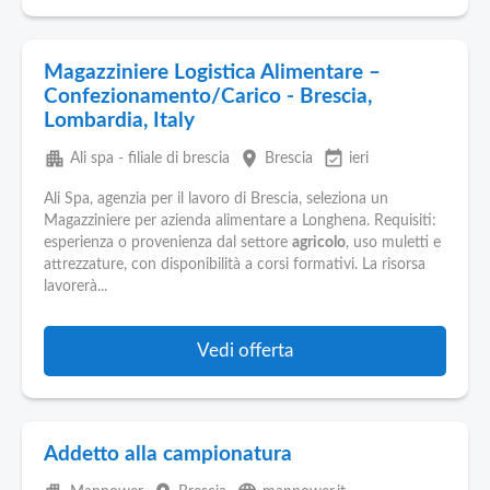
Magazziniere Logistica Alimentare –
Confezionamento/Carico - Brescia,
Lombardia, Italy
apartment
place
event_available
Ali spa - filiale di brescia
Brescia
ieri
Ali Spa, agenzia per il lavoro di Brescia, seleziona un
Magazziniere per azienda alimentare a Longhena. Requisiti:
esperienza o provenienza dal settore
agricolo
, uso muletti e
attrezzature, con disponibilità a corsi formativi. La risorsa
lavorerà...
Vedi offerta
Addetto alla campionatura