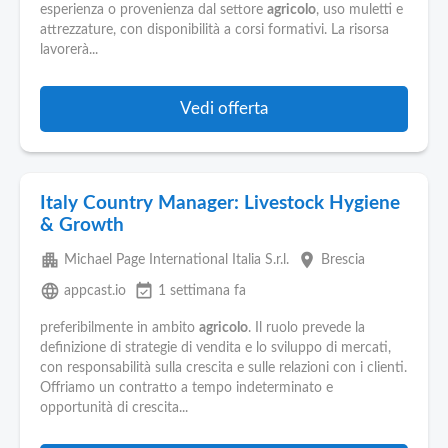
esperienza o provenienza dal settore
agricolo
, uso muletti e
attrezzature, con disponibilità a corsi formativi. La risorsa
lavorerà...
Vedi offerta
Italy Country Manager: Livestock Hygiene
& Growth
apartment
place
Michael Page International Italia S.r.l.
Brescia
language
event_available
appcast.io
1 settimana fa
preferibilmente in ambito
agricolo
. Il ruolo prevede la
definizione di strategie di vendita e lo sviluppo di mercati,
con responsabilità sulla crescita e sulle relazioni con i clienti.
Offriamo un contratto a tempo indeterminato e
opportunità di crescita...