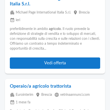
Italia S.r.l.
apartment
place
Michael Page International Italia S.r.l.
Brescia
event_available
ieri
preferibilmente in ambito
agricolo
. Il ruolo prevede la
definizione di strategie di vendita e lo sviluppo di mercati,
con responsabilità sulla crescita e sulle relazioni con i clienti.
Offriamo un contratto a tempo indeterminato e
opportunità di crescita...
Vedi offerta
Operaio/a agricolo trattorista
apartment
place
language
Eurointerim
Brescia
vetrinaannunci.com
event_available
1 mese fa