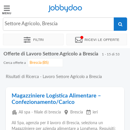
Jobbydoo
Jobbydoo
Settore Agricolo, Brescia
Offerte
di
Filtri
Ricevi le offerte
lavoro
Offerte di Lavoro Settore Agricolo a Brescia
1 - 15 di 53
Stipendi
Cerca offerte a
Elenco
Risultati di Ricerca - Lavoro Settore Agricolo a Brescia
professioni
Magazziniere Logistica Alimentare –
Blog
Confezionamento/Carico
apartment
place
event_available
Ali spa - filiale di brescia
Brescia
ieri
Ali Spa, agenzia per il lavoro di Brescia, seleziona un
Magazziniere per azienda alimentare a Longhena. Requisiti: