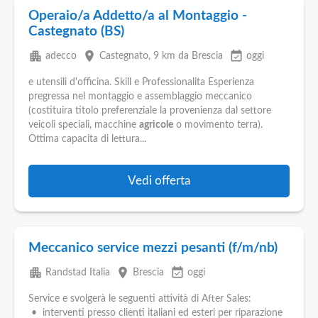
Operaio/a Addetto/a al Montaggio -
Castegnato (BS)
apartment
place
event_available
adecco
Castegnato
, 9 km da Brescia
oggi
e utensili d'officina. Skill e Professionalita Esperienza
pregressa nel montaggio e assemblaggio meccanico
(costituira titolo preferenziale la provenienza dal settore
veicoli speciali, macchine
agricole
o movimento terra).
Ottima capacita di lettura...
Vedi offerta
Meccanico service mezzi pesanti (f/m/nb)
apartment
place
event_available
Randstad Italia
Brescia
oggi
Service e svolgerà le seguenti attività di After Sales:
• interventi presso clienti italiani ed esteri per riparazione