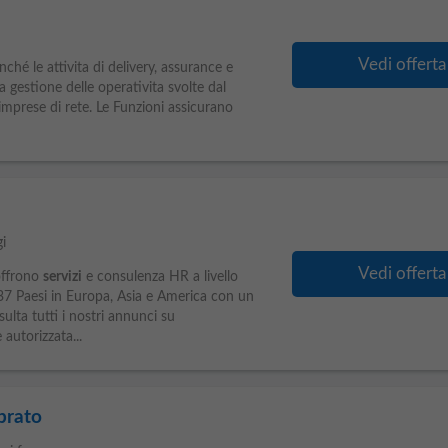
Vedi offerta
ché le attivita di delivery, assurance e
 gestione delle operativita svolte dal
imprese di rete. Le Funzioni assicurano
i
Vedi offerta
 offrono
servizi
e consulenza HR a livello
 37 Paesi in Europa, Asia e America con un
ulta tutti i nostri annunci su
autorizzata...
prato