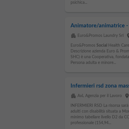
psichica...
Animatore/animatrice - 
apartment
pl
Euro&Promos Laundry Srl
Euro&Promos
Social
Health Care 
Descrizione azienda Euro & Pro
SHC) è una Cooperativa, fondata 
Persona adulta e minore...
Infermieri rsd zona mas
apartment
plac
AxL Agenzia per il Lavoro
INFERMIERI RSD La risorsa sarà i
adulti con disabilità situata a M
minimo tabellare livello D2 da 
professionale (154,94...