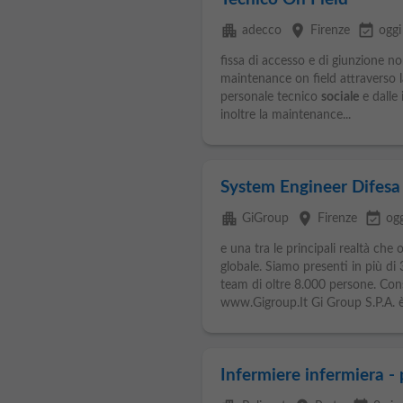
apartment
place
event_available
adecco
Firenze
oggi
fissa di accesso e di giunzione non
maintenance on field attraverso la
personale tecnico
sociale
e dalle 
inoltre la maintenance...
System Engineer Difesa
apartment
place
event_available
GiGroup
Firenze
ogg
e una tra le principali realtà che
globale. Siamo presenti in più di
team di oltre 8.000 persone. Cons
www.Gigroup.It Gi Group S.P.A. è 
Infermiere infermiera - 