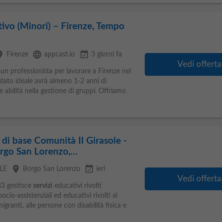
ivo (Minori) – Firenze, Tempo
ace
language
event_available
Firenze
appcast.io
3 giorni fa
Vedi offerta
n professionista per lavorare a Firenze nel
didato ideale avrà almeno 1-2 anni di
e abilità nella gestione di gruppi. Offriamo
 di base Comunità Il Girasole -
go San Lorenzo,...
place
event_available
LE
Borgo San Lorenzo
ieri
Vedi offerta
3 gestisce
servizi
educativi rivolti
socio-assistenziali ed educativi rivolti ai
 migranti, alle persone con disabilità fisica e