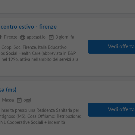
centro estivo - firenze
ace
language
event_available
Firenze
appcast.io
3 giorni fa
Vedi offerta
Coop. Soc. Firenze, Italia Educativo
mos
Social
Health Care (abbreviata in E&P
nel 1996, attiva nell’ambito dei
servizi
alla
sa (ms)
e
event_available
Massa
oggi
Vedi offerta
nserita presso una Residenza Sanitaria per
ontignoso (MS). Cosa Offriamo: Retribuzione:
CCNL Cooperative
Sociali
+ indennità