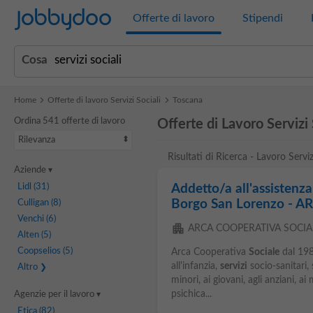
Jobbydoo
Offerte di lavoro
Stipendi
Cosa
Home
Offerte di lavoro Servizi Sociali
Toscana
Ordina 541 offerte di lavoro
Offerte di Lavoro Servizi 
Rilevanza
Risultati di Ricerca - Lavoro Serviz
Aziende
Lidl
(31)
Addetto/a all'assistenza
Borgo San Lorenzo - 
Culligan
(8)
Venchi
(6)
apartment
ARCA COOPERATIVA SOCIA
Alten
(5)
Coopselios
(5)
Arca Cooperativa
Sociale
dal 198
all'infanzia,
servizi
socio-sanitari, 
Altro
minori, ai giovani, agli anziani, ai
psichica...
Agenzie per il lavoro
Etjca
(82)