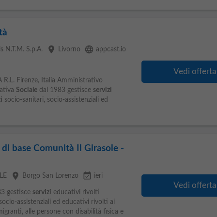
tà
place
language
 N.T.M. S.p.A.
Livorno
appcast.io
Vedi offerta
 R.L. Firenze, Italia Amministrativo
ativa
Sociale
dal 1983 gestisce
servizi
i
socio-sanitari, socio-assistenziali ed
 di base Comunità Il Girasole -
place
event_available
LE
Borgo San Lorenzo
ieri
Vedi offerta
3 gestisce
servizi
educativi rivolti
socio-assistenziali ed educativi rivolti ai
 migranti, alle persone con disabilità fisica e