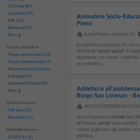
Gi Group
(80)
Lavoropiù
(49)
Animatore Socio-Educat
AXL
(13)
Pieno
Randstad
(12)
apartment
pl
Euro&Promos Laundry Srl
Altro
Euro&Promos Laundry Srl, cerca u
Tipo di contratto
settore dei
servizi
sociali
. Il can
Tempo determinato
(33)
esperienza con minori, creatività 
Tempo indeterminato
(7)
un contratto...
Temporaneo/Occasionale
(6)
A progetto
(5)
Autonomo/Partita IVA
(4)
Addetto/a all'assistenza
Altro
Borgo San Lorenzo - Bor
Orario di lavoro
apartment
ARCA COOPERATIVA SOCIA
Full-time
(32)
Arca Cooperativa
Sociale
dal 198
Part-time
(15)
all'infanzia,
servizi
socio-sanitari, 
minori, ai giovani, agli anziani, ai
Stipendio annuo
psichica...
10.000 €
+ (5)