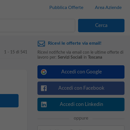
Pubblica Offerte
Area Aziende
Ricevi le offerte via email!
1 - 15 di 541
Ricevi notifiche via email con le ultime offerte di
lavoro per:
Servizi Sociali
in
Toscana
Accedi con Google
Accedi con Facebook
Accedi con Linkedin
oppure