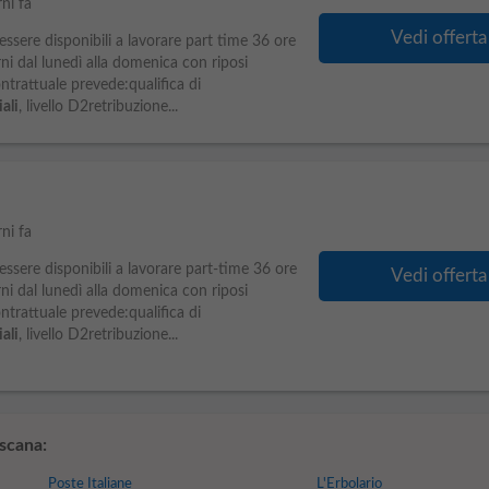
rni fa
Vedi offerta
Iessere disponibili a lavorare part time 36 ore
ni dal lunedì alla domenica con riposi
rattuale prevede:qualifica di
ali
, livello D2retribuzione...
rni fa
Iessere disponibili a lavorare part-time 36 ore
Vedi offerta
ni dal lunedì alla domenica con riposi
rattuale prevede:qualifica di
ali
, livello D2retribuzione...
scana:
Poste Italiane
L'Erbolario