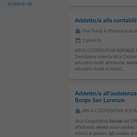
20.000 €
+ (2)
Addetto/a alla contabili
apartment
Fine Foods & Pharmaceuticals
event_available
2 giorni fa
ARCA COOPERATIVA
SOCIALE
A
Descrizione azienda Arca Cooper
educativi rivolti all'infanzia,
serviz
educativi rivolti ai minori...
Addetto/a all'assistenza
Borgo San Lorenzo
apartment
ARCA COOPERATIVA SOCIA
Arca Cooperativa
Sociale
dal 198
all'infanzia,
servizi
socio-sanitari, 
minori, ai giovani, agli anziani, ai