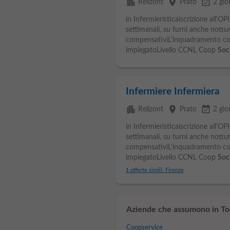
apartment
place
event_available
Relizont
Prato
2 gio
in Infermieristicaiscrizione all'OP
settimanali, su turni anche nottur
compensativiL'inquadramento cont
impiegatoLivello CCNL Coop
Soci
Infermiere Infermiera
apartment
place
event_available
Relizont
Prato
2 gio
in Infermieristicaiscrizione all'OP
settimanali, su turni anche nottur
compensativiL'inquadramento cont
impiegatoLivello CCNL Coop
Soci
1 offerte simili: Firenze
Aziende che assumono in To
Coopservice