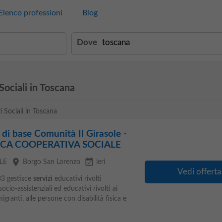
Elenco professioni
Blog
Dove
Sociali in Toscana
i Sociali in Toscana
 di base Comunità Il Girasole -
ARCA COOPERATIVA SOCIALE
place
event_available
LE
Borgo San Lorenzo
ieri
Vedi offerta
3 gestisce
servizi
educativi rivolti
socio-assistenziali ed educativi rivolti ai
 migranti, alle persone con disabilità fisica e