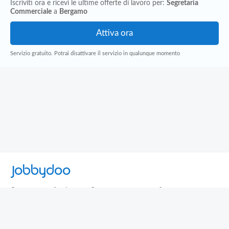
Iscriviti ora e ricevi le ultime offerte di lavoro per:
Segretaria
Commerciale
a
Bergamo
Servizio gratuito. Potrai disattivare il servizio in qualunque momento
Jobbydoo
Cerca per professione
Cerca per area geografica
Cerca per azienda