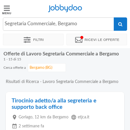
Jobbydoo
Jobbydoo
Segretaria Commerciale, Bergamo
Offerte
di
Filtri
Ricevi le offerte
lavoro
Offerte di Lavoro Segretaria Commerciale a Bergamo
Stipendi
1 - 15 di 15
Cerca offerte a
Elenco
professioni
Risultati di Ricerca - Lavoro Segretaria Commerciale a Bergamo
Blog
Tirocinio adetto/a alla segreteria e
supporto back office
place
language
Gorlago
, 12 km da Bergamo
etjca.it
event_available
2 settimane fa