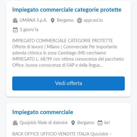
Impiegato commerciale categorie protette
apartment
place
language
UMANA S.p.A.
Bergamo
appcast.io
event_available
3 giorni fa
IMPIEGATO COMMERCIALE CATEGORIE PROTETTE
Offerte di lavoro | Milano | Commerciale Per importante
azienda chimica in zona Cambiago (MI) cerchiamo
IMPIEGATO L. 68/99 con ottima conoscenza del pacchetto
Office, buona conoscenza di SAP e della lingua...
Vedi offerta
Impiegato commerciale
apartment
place
event_available
Quojobis filiale di dalmine
Bergamo
ieri
BACK OFFICE UFFICIO VENDITE ITALIA QuoJobis –