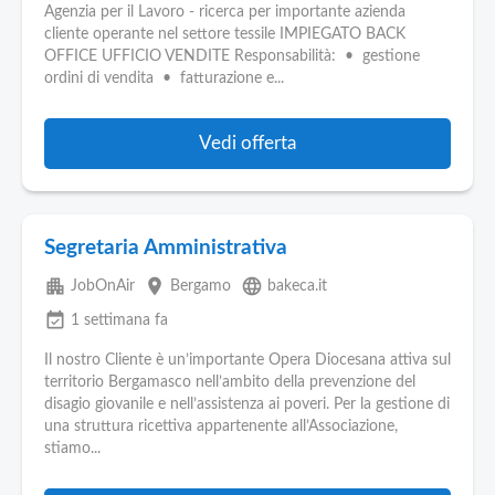
Agenzia per il Lavoro - ricerca per importante azienda
cliente operante nel settore tessile IMPIEGATO BACK
OFFICE UFFICIO VENDITE Responsabilità: • gestione
ordini di vendita • fatturazione e...
Vedi offerta
Segretaria Amministrativa
apartment
place
language
JobOnAir
Bergamo
bakeca.it
event_available
1 settimana fa
Il nostro Cliente è un’importante Opera Diocesana attiva sul
territorio Bergamasco nell’ambito della prevenzione del
disagio giovanile e nell’assistenza ai poveri. Per la gestione di
una struttura ricettiva appartenente all’Associazione,
stiamo...