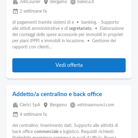
apartment
place
language
JobCourier
Bergamo
bakeca.it
event_available
2 settimane fa
di pagamenti tramite sistemi di e • banking. - Supporto
alle attivit amministrative e di
segretariato
. • Elaborazione
dei conteggi delle spese accessorie per immobili in propriet
per piani (PPP) e immobili in locazione. • Gestione dei
rapporti con clienti...
Vedi offerta
Addetto/a centralino e back office
apartment
place
language
Clerici SpA
Bergamo
vetrinaannunci.com
event_available
4 settimane fa
del centralino; Inserimento dati; Supporto alle attività di
back office
commerciale
e logistico. Requisiti richiesti: