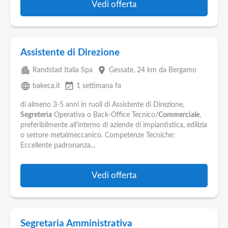
Vedi offerta
Assistente di Direzione
apartment
place
Randstad Italia Spa
Gessate
, 24 km da Bergamo
language
event_available
bakeca.it
1 settimana fa
di almeno 3-5 anni in ruoli di Assistente di Direzione,
Segreteria
Operativa o Back-Office Tecnico/
Commerciale
,
preferibilmente all'interno di aziende di impiantistica, edilizia
o settore metalmeccanico. Competenze Tecniche:
Eccellente padronanza...
Vedi offerta
Segretaria Amministrativa