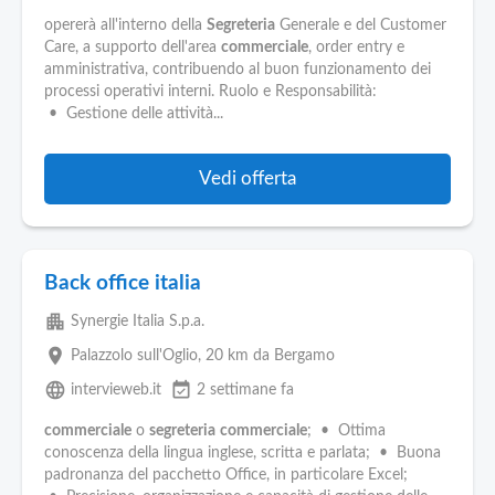
Pubblica
Offerte
opererà all'interno della
Segreteria
Generale e del Customer
Care, a supporto dell'area
commerciale
, order entry e
amministrativa, contribuendo al buon funzionamento dei
processi operativi interni. Ruolo e Responsabilità:
Area
• Gestione delle attività...
Aziende
Vedi offerta
Back office italia
apartment
Synergie Italia S.p.a.
place
Palazzolo sull'Oglio
, 20 km da Bergamo
language
event_available
intervieweb.it
2 settimane fa
commerciale
o
segreteria
commerciale
; • Ottima
conoscenza della lingua inglese, scritta e parlata; • Buona
padronanza del pacchetto Office, in particolare Excel;