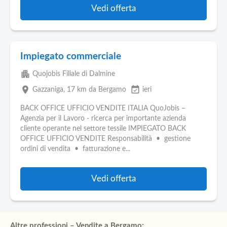
Vedi offerta
Impiegato commerciale
apartment
Quojobis Filiale di Dalmine
place
event_available
Gazzaniga
, 17 km da Bergamo
ieri
BACK OFFICE UFFICIO VENDITE ITALIA QuoJobis –
Agenzia per il Lavoro - ricerca per importante azienda
cliente operante nel settore tessile IMPIEGATO BACK
OFFICE UFFICIO VENDITE Responsabilità • gestione
ordini di vendita • fatturazione e...
Vedi offerta
Altre professioni – Vendite a Bergamo: