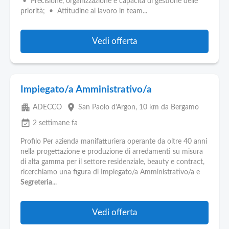
• Precisione, organizzazione e capacità di gestione delle
priorità; • Attitudine al lavoro in team...
Vedi offerta
Impiegato/a Amministrativo/a
apartment
place
ADECCO
San Paolo d'Argon
, 10 km da Bergamo
event_available
2 settimane fa
Profilo Per azienda manifatturiera operante da oltre 40 anni
nella progettazione e produzione di arredamenti su misura
di alta gamma per il settore residenziale, beauty e contract,
ricerchiamo una figura di Impiegato/a Amministrativo/a e
Segreteria
...
Vedi offerta