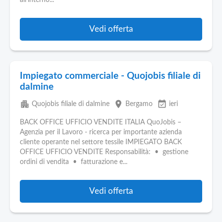
all'interno...
Vedi offerta
Impiegato commerciale - Quojobis filiale di
dalmine
apartment
place
event_available
Quojobis filiale di dalmine
Bergamo
ieri
BACK OFFICE UFFICIO VENDITE ITALIA QuoJobis –
Agenzia per il Lavoro - ricerca per importante azienda
cliente operante nel settore tessile IMPIEGATO BACK
OFFICE UFFICIO VENDITE Responsabilità: • gestione
ordini di vendita • fatturazione e...
Vedi offerta