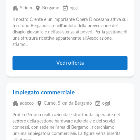
apartment
place
event_available
Sirium
Bergamo
oggi
Il nostro Cliente è un’importante Opera Diocesana attiva sul
territorio Bergamasco nell’ambito della prevenzione del
disagio giovanile e nell’assistenza ai poveri. Per la gestione di
una struttura ricettiva appartenente all’Associazione,
stiamo...
Vedi offerta
Impiegato commerciale
apartment
place
event_available
adecco
Curno
, 5 km da Bergamo
oggi
Profilo Per una realta aziendale strutturata, operante nel
settore della gestione hardware aziendale e dei servizi
connessi, con sede nell'area di Bergamo , ricerchiamo
un/una impiegato/a commerciale. La figura verra inserita