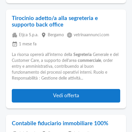
Tirocinio adetto/a alla segreteria e
supporto back office
apartment
place
language
Etjca S.p.a.
Bergamo
vetrinaannunci.com
event_available
1 mese fa
La risorsa opererà all'interno della
Segreteria
Generale e del
Customer Care, a supporto dell'area
commerciale
, order
entry e amministrativa, contribuendo al buon
funzionamento dei processi operativi interni. Ruolo e
Responsabilità : Gestione delle attività...
Vedi offerta
Contabile fiduciario immobiliare 100%