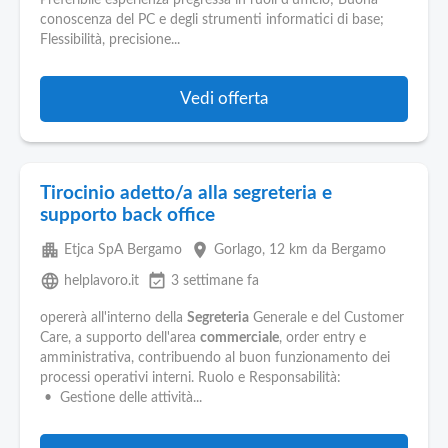
Preferibile esperienza pregressa in ruoli d'ufficio; Buona
conoscenza del PC e degli strumenti informatici di base;
Flessibilità, precisione...
Vedi offerta
Tirocinio adetto/a alla segreteria e
supporto back office
apartment
place
Etjca SpA Bergamo
Gorlago
, 12 km da Bergamo
language
event_available
helplavoro.it
3 settimane fa
opererà all'interno della
Segreteria
Generale e del Customer
Care, a supporto dell'area
commerciale
, order entry e
amministrativa, contribuendo al buon funzionamento dei
processi operativi interni. Ruolo e Responsabilità:
• Gestione delle attività...