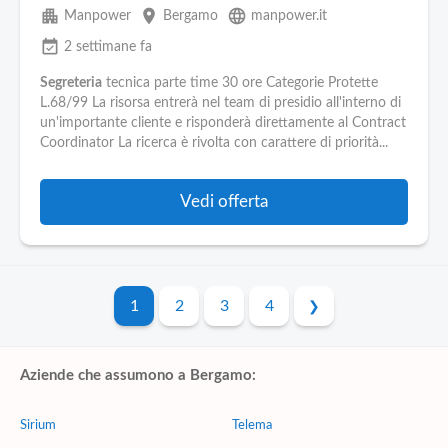
apartment
place
language
Manpower
Bergamo
manpower.it
event_available
2 settimane fa
Segreteria
tecnica parte time 30 ore Categorie Protette
L.68/99 La risorsa entrerà nel team di presidio all'interno di
un'importante cliente e risponderà direttamente al Contract
Coordinator La ricerca è rivolta con carattere di priorità...
Vedi offerta
1
2
3
4
Aziende che assumono a Bergamo:
Sirium
Telema