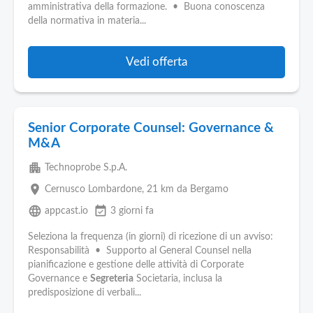
amministrativa della formazione. • Buona conoscenza
della normativa in materia...
Vedi offerta
Senior Corporate Counsel: Governance &
M&A
apartment
Technoprobe S.p.A.
place
Cernusco Lombardone
, 21 km da Bergamo
language
event_available
appcast.io
3 giorni fa
Seleziona la frequenza (in giorni) di ricezione di un avviso:
Responsabilità • Supporto al General Counsel nella
pianificazione e gestione delle attività di Corporate
Governance e
Segreteria
Societaria, inclusa la
predisposizione di verbali...