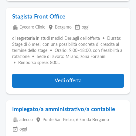
Stagista Front Office
apartment
place
event_available
Eyecare Clinic
Bergamo
oggi
di
segreteria
in studi medici Dettagli dell'offerta • Durata:
Stage di 6 mesi, con una possibilità concreta di crescita al
termine dello stage • Orario: 9:00–18:00, con flessibilità a
rotazione • Sede di lavoro: Milano, zona Forlanini
• Rimborso spese: 800...
Vedi offerta
Impiegato/a amministrativo/a contabile
apartment
place
adecco
Ponte San Pietro
, 6 km da Bergamo
event_available
oggi