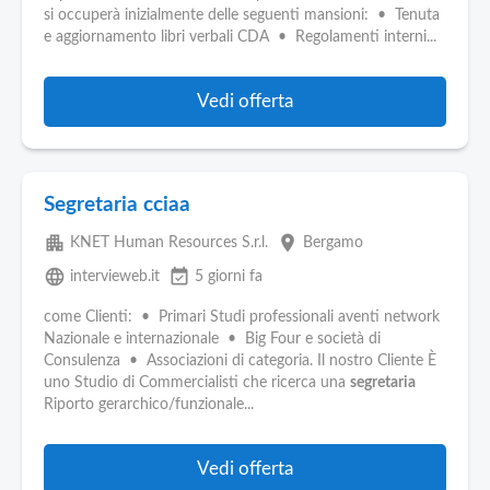
Pubblica
si occuperà inizialmente delle seguenti mansioni: • Tenuta
Offerte
e aggiornamento libri verbali CDA • Regolamenti interni...
Area
Vedi offerta
Aziende
Segretaria cciaa
apartment
place
KNET Human Resources S.r.l.
Bergamo
language
event_available
intervieweb.it
5 giorni fa
come Clienti: • Primari Studi professionali aventi network
Nazionale e internazionale • Big Four e società di
Consulenza • Associazioni di categoria. Il nostro Cliente È
uno Studio di Commercialisti che ricerca una
segretaria
Riporto gerarchico/funzionale...
Vedi offerta