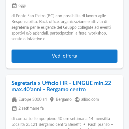
event_available
oggi
di Ponte San Pietro (BG) con possibilita di lavoro agile.
Responsabilita: Back office, organizzazione e attivita di
segreteria
per le esigenze del Gruppo collegate ad eventi
sportivi e/o aziendali, partecipazioni a fiere, workshop,
serate o iniziative d...
Vedi offerta
Segretaria x Ufficio HR - LINGUE min.22
max.40’anni - Bergamo centro
apartment
place
language
Europe 3000 srl
Bergamo
allibo.com
event_available
2 settimane fa
di contratto Tempo pieno 40 ore settimana 14 mensilità
Località 25121 Bergamo centro Benefit • Pasti pranzo –