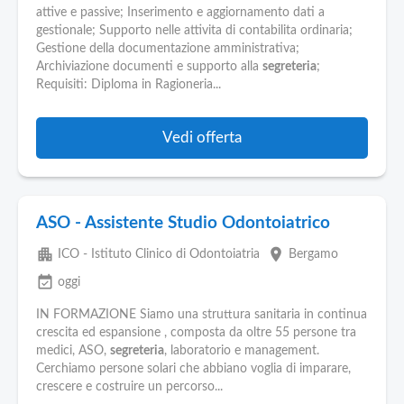
attive e passive; Inserimento e aggiornamento dati a
gestionale; Supporto nelle attivita di contabilita ordinaria;
Gestione della documentazione amministrativa;
Archiviazione documenti e supporto alla
segreteria
;
Requisiti: Diploma in Ragioneria...
Vedi offerta
ASO - Assistente Studio Odontoiatrico
apartment
place
ICO - Istituto Clinico di Odontoiatria
Bergamo
event_available
oggi
IN FORMAZIONE Siamo una struttura sanitaria in continua
crescita ed espansione , composta da oltre 55 persone tra
medici, ASO,
segreteria
, laboratorio e management.
Cerchiamo persone solari che abbiano voglia di imparare,
crescere e costruire un percorso...