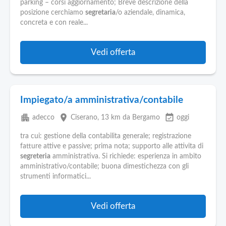
parking – corsi aggiornamento; Breve descrizione della
posizione cerchiamo
segretaria
/o aziendale, dinamica,
concreta e con reale...
Vedi offerta
Impiegato/a amministrativa/contabile
apartment
place
event_available
adecco
Ciserano
, 13 km da Bergamo
oggi
tra cui: gestione della contabilita generale; registrazione
fatture attive e passive; prima nota; supporto alle attivita di
segreteria
amministrativa. Si richiede: esperienza in ambito
amministrativo/contabile; buona dimestichezza con gli
strumenti informatici...
Vedi offerta