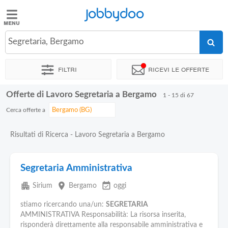
Jobbydoo
Jobbydoo
Segretaria, Bergamo
Offerte
di
Filtri
Ricevi le offerte
lavoro
Offerte di Lavoro Segretaria a Bergamo
1 - 15 di 67
Stipendi
Cerca offerte a
Elenco
Risultati di Ricerca - Lavoro Segretaria a Bergamo
professioni
Segretaria Amministrativa
Blog
apartment
place
event_available
Sirium
Bergamo
oggi
stiamo ricercando una/un:
SEGRETARIA
AMMINISTRATIVA Responsabilità: La risorsa inserita,
risponderà direttamente alla responsabile amministrativa e