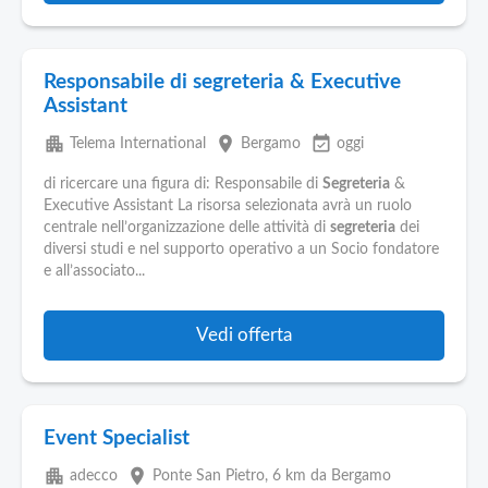
Responsabile di segreteria & Executive
Assistant
apartment
place
event_available
Telema International
Bergamo
oggi
di ricercare una figura di: Responsabile di
Segreteria
&
Executive Assistant La risorsa selezionata avrà un ruolo
centrale nell’organizzazione delle attività di
segreteria
dei
diversi studi e nel supporto operativo a un Socio fondatore
e all’associato...
Vedi offerta
Event Specialist
apartment
place
adecco
Ponte San Pietro
, 6 km da Bergamo