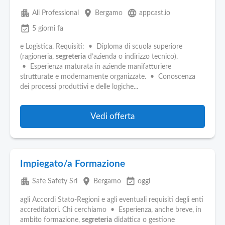
apartment
place
language
Ali Professional
Bergamo
appcast.io
event_available
5 giorni fa
e Logistica. Requisiti: • Diploma di scuola superiore
(ragioneria,
segreteria
d’azienda o indirizzo tecnico).
• Esperienza maturata in aziende manifatturiere
strutturate e modernamente organizzate. • Conoscenza
dei processi produttivi e delle logiche...
Vedi offerta
Impiegato/a Formazione
apartment
place
event_available
Safe Safety Srl
Bergamo
oggi
agli Accordi Stato-Regioni e agli eventuali requisiti degli enti
accreditatori. Chi cerchiamo • Esperienza, anche breve, in
ambito formazione,
segreteria
didattica o gestione