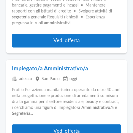
bancarie, gestire pagamenti e incassi • Mantenere
rapporti con gli istituti di credito • Svolgere attività di
segreteria
generale Requisiti richiesti • Esperienza
pregressa in ruoli
amministrativi
...
Vedi offerta
Impiegato/a Amministrativo/a
apartment
place
event_available
adecco
San Paolo
oggi
Profilo Per azienda manifatturiera operante da oltre 40 anni
nella progettazione e produzione di arredamenti su misura
di alta gamma per il settore residenziale, beauty e contract,
ricerchiamo una figura di Impiegato/a
Amministrativo
/a e
Segreteria
...
Vedi offerta