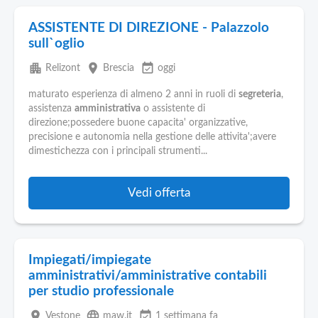
ASSISTENTE DI DIREZIONE - Palazzolo
sull`oglio
apartment
place
event_available
Relizont
Brescia
oggi
maturato esperienza di almeno 2 anni in ruoli di
segreteria
,
assistenza
amministrativa
o assistente di
direzione;possedere buone capacita' organizzative,
precisione e autonomia nella gestione delle attivita';avere
dimestichezza con i principali strumenti...
Vedi offerta
Impiegati/impiegate
amministrativi/amministrative contabili
per studio professionale
place
language
event_available
Vestone
maw.it
1 settimana fa