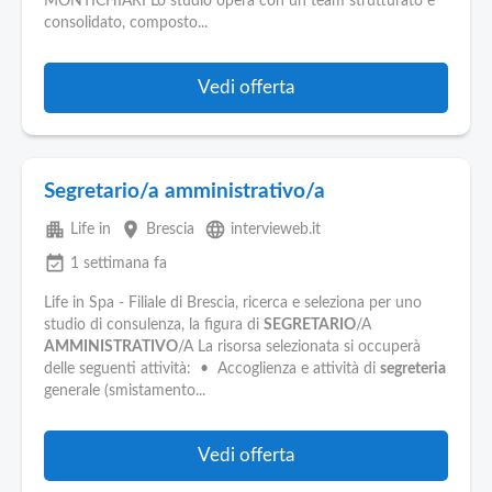
MONTICHIARI Lo studio opera con un team strutturato e
consolidato, composto...
Vedi offerta
Segretario/a amministrativo/a
apartment
place
language
Life in
Brescia
intervieweb.it
event_available
1 settimana fa
Life in Spa - Filiale di Brescia, ricerca e seleziona per uno
studio di consulenza, la figura di
SEGRETARIO
/A
AMMINISTRATIVO
/A La risorsa selezionata si occuperà
delle seguenti attività: • Accoglienza e attività di
segreteria
generale (smistamento...
Vedi offerta