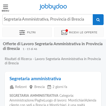
Jobbydoo
Jobbydoo
Segretaria Amministrativa, Provincia di Brescia
Offerte
di
Filtri
Ricevi le offerte
lavoro
Offerte di Lavoro Segretaria Amministrativa in Provincia
Stipendi
di Brescia
1 - 15 di 46
Risultati di Ricerca - Lavoro Segretaria Amministrativa in Provincia
Elenco
di Brescia
professioni
Segretaria amministrativa
Blog
apartment
place
event_available
Relizont
Brescia
2 giorni fa
SEGRETARIA
AMMINISTRATIVA
Categoria:
Amministrazione/PagheLuogo di lavoro: MontichiariAzienda
cliente con sedi a Brescia e Montichiari, è una realtà