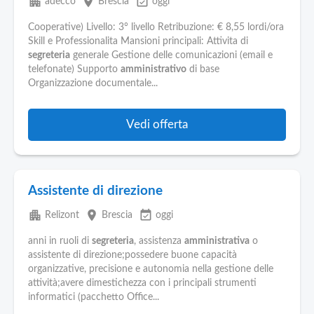
apartment
place
event_available
adecco
Brescia
oggi
Cooperative) Livello: 3° livello Retribuzione: € 8,55 lordi/ora
Skill e Professionalita Mansioni principali: Attivita di
segreteria
generale Gestione delle comunicazioni (email e
telefonate) Supporto
amministrativo
di base
Organizzazione documentale...
Vedi offerta
Assistente di direzione
apartment
place
event_available
Relizont
Brescia
oggi
anni in ruoli di
segreteria
, assistenza
amministrativa
o
assistente di direzione;possedere buone capacità
organizzative, precisione e autonomia nella gestione delle
attività;avere dimestichezza con i principali strumenti
informatici (pacchetto Office...