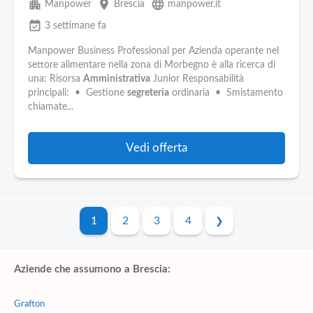
apartment
place
language
Manpower
Brescia
manpower.it
event_available
3 settimane fa
Manpower Business Professional per Azienda operante nel
settore alimentare nella zona di Morbegno è alla ricerca di
una: Risorsa
Amministrativa
Junior Responsabilità
principali: • Gestione
segreteria
ordinaria • Smistamento
chiamate...
Vedi offerta
1
2
3
4
Aziende che assumono a Brescia:
Grafton