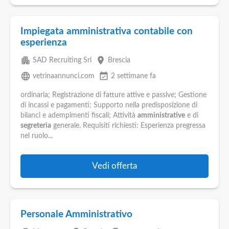
Impiegata amministrativa contabile con
esperienza
apartment
place
SAD Recruiting Srl
Brescia
language
event_available
vetrinaannunci.com
2 settimane fa
ordinaria; Registrazione di fatture attive e passive; Gestione
di incassi e pagamenti; Supporto nella predisposizione di
bilanci e adempimenti fiscali; Attività
amministrative
e di
segreteria
generale. Requisiti richiesti: Esperienza pregressa
nel ruolo...
Vedi offerta
Personale Amministrativo