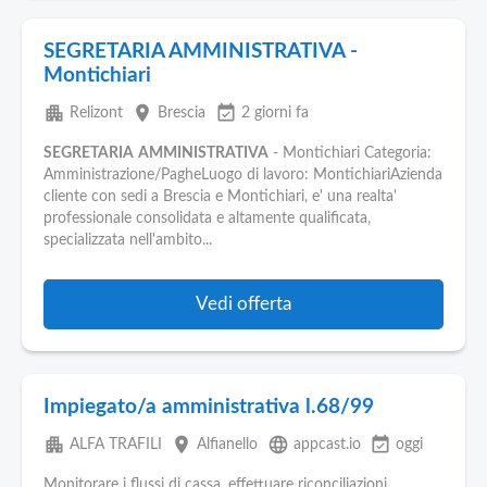
SEGRETARIA AMMINISTRATIVA -
Montichiari
apartment
place
event_available
Relizont
Brescia
2 giorni fa
SEGRETARIA
AMMINISTRATIVA
- Montichiari Categoria:
Amministrazione/PagheLuogo di lavoro: MontichiariAzienda
cliente con sedi a Brescia e Montichiari, e' una realta'
professionale consolidata e altamente qualificata,
specializzata nell'ambito...
Vedi offerta
Impiegato/a amministrativa l.68/99
apartment
place
language
event_available
ALFA TRAFILI
Alfianello
appcast.io
oggi
Monitorare i flussi di cassa, effettuare riconciliazioni