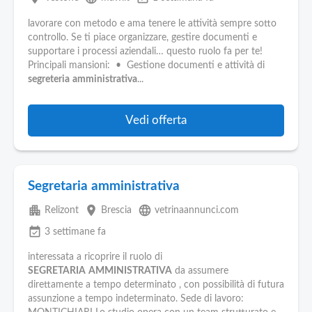
lavorare con metodo e ama tenere le attività sempre sotto
controllo. Se ti piace organizzare, gestire documenti e
supportare i processi aziendali… questo ruolo fa per te!
Principali mansioni: • Gestione documenti e attività di
segreteria
amministrativa
...
Vedi offerta
Segretaria amministrativa
apartment
place
language
Relizont
Brescia
vetrinaannunci.com
event_available
3 settimane fa
interessata a ricoprire il ruolo di
SEGRETARIA
AMMINISTRATIVA
da assumere
direttamente a tempo determinato , con possibilità di futura
assunzione a tempo indeterminato. Sede di lavoro: