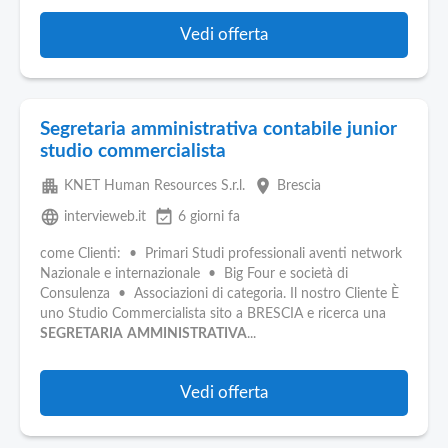
Vedi offerta
Segretaria amministrativa contabile junior
studio commercialista
apartment
place
KNET Human Resources S.r.l.
Brescia
language
event_available
intervieweb.it
6 giorni fa
come Clienti: • Primari Studi professionali aventi network
Nazionale e internazionale • Big Four e società di
Consulenza • Associazioni di categoria. Il nostro Cliente È
uno Studio Commercialista sito a BRESCIA e ricerca una
SEGRETARIA
AMMINISTRATIVA
...
Vedi offerta