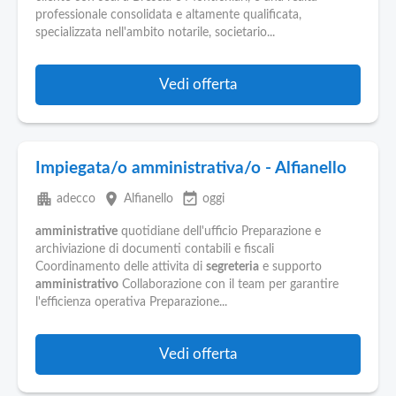
Pubblica
professionale consolidata e altamente qualificata,
Offerte
specializzata nell'ambito notarile, societario...
Area
Vedi offerta
Aziende
Impiegata/o amministrativa/o - Alfianello
apartment
place
event_available
adecco
Alfianello
oggi
amministrative
quotidiane dell'ufficio Preparazione e
archiviazione di documenti contabili e fiscali
Coordinamento delle attivita di
segreteria
e supporto
amministrativo
Collaborazione con il team per garantire
l'efficienza operativa Preparazione...
Vedi offerta